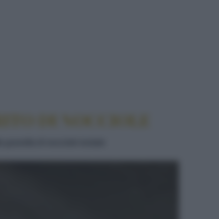
O DI NOCCIOLE
RITO DI NOCCIOLE
a granella di nocciole tostate