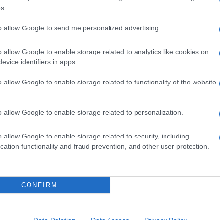
200 G DI PROVOLA AFFUMICATA
s.
150 G DI PANCETTA AFFUMICATA O BACON
to allow Google to send me personalized advertising.
80 G DI NOCCIOLE SGUSCIATE
0 G DI FARINA
o allow Google to enable storage related to analytics like cookies on
100 G DI BURRO
evice identifiers in apps.
60 ML DI LATTE INTERO
o allow Google to enable storage related to functionality of the website
2 SCALOGNI
NOCE MOSCATA
OLIO DI OLIVA
o allow Google to enable storage related to personalization.
SALE
PEPE
o allow Google to enable storage related to security, including
cation functionality and fraud prevention, and other user protection.
iporli in
frigorifero
e cuocerli al momento di servirli. Se
imasti in piccole porzioni in
contenitori
usa e getta e
CONFIRM
ra surgelati.
rofumata
Data Deletion
Data Access
Privacy Policy