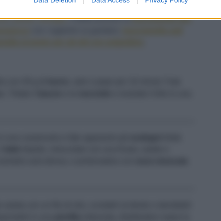
la solo con
noce moscata
, oppure potete arricchirla con
one
,
pesto
,
senape
. Potete provare la
besciamella alla
prosecco
con i tagliolini ai gamberi,
besciamella agli
ella al pesto per gli ziti con polpettine
.
lla con 40 g di
burro
, sale e pepe per 10 minuti. Fate
a. Tritate il
bacon
e le
nocciole
e rosolate il trito in una
o in una casseruola e fate appassire gli
scalogni
tritati.
il
latte
tiepido, mescolate con una frusta, salate e
iamella sarà densa, e profumatela con
noce moscata
salata con un filo di olio, scolateli al dente e stendeteli
isponeteli in una
pirofila
imburrata, distribuitevi sopra la