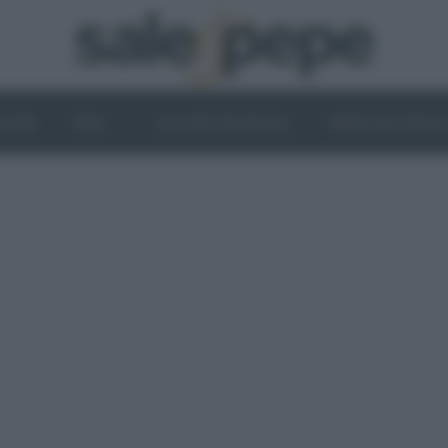
OGHI
VINI
IL LATO VEGETALE
NEWS ED EVENT