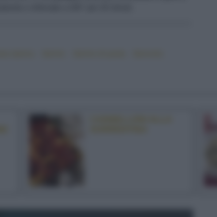
cipiente e infornate a 200° per 20 minuti.
ta ripiena
#primo
#primo di pasta
#provola
CANNELLONI ALLA
NE
SORRENTINA