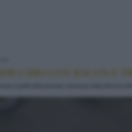
CANNELLONI AL RADICCHIO CON BACON E TRIT
LONI
ADICCHIO CON BACON E T
ovola e quello della pancetta, valorizzato dalla dolcezza dell