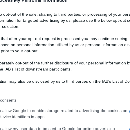
ocess My Personal Information
to opt-out of the sale, sharing to third parties, or processing of your per
formation for targeted advertising by us, please use the below opt-out s
 selection.
 that after your opt-out request is processed you may continue seeing i
ased on personal information utilized by us or personal information dis
 prior to your opt-out.
rately opt-out of the further disclosure of your personal information by
he IAB’s list of downstream participants.
tion may also be disclosed by us to third parties on the IAB’s List of 
 that may further disclose it to other third parties.
 that this website/app uses one or more Google services and may gath
consents
including but not limited to your visit or usage behaviour. You may click 
Ingredienti
 to Google and its third-party tags to use your data for below specifi
o allow Google to enable storage related to advertising like cookies on
ogle consent section.
evice identifiers in apps.
12 CANNELLONI SECCHI
900 G DI RADICCHIO DI TREVISO
o allow my user data to be sent to Google for online advertising