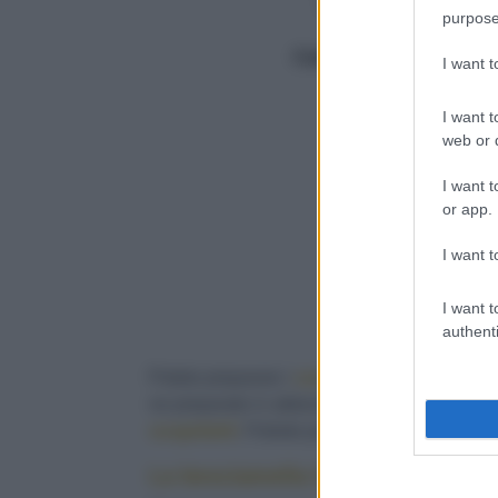
Cottura (min.)
35
purpose
Totale (min.)
75
Calorie
570/porzione
I want 
5
I want t
web or d
I want t
or app.
I want t
I want t
authenti
Potete preparare i
cannelloni
in anticipo
, r
ne preparate in abbondanza, dividete quelli r
surgelateli
. Potrete poi metterli
in
forno
anco
La besciamella fatta in casa e p