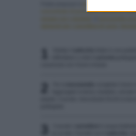
Potete preparare la
besciamella
e profumar
concentrato di pomodoro
,
prosecco
,
lim
senape con i cipollotti
, la
besciamella al 
spinacini per i cannelloni di carne
,
besciam
1
Stufate il
radicchio
tritato in una pade
raffreddare e unite la
provola
grattugiat
casseruola con il burro rimasto.
2
Per la
besciamella
: sciogliete il burr
Aggiungete la farina, tostatela, versate 
pepate. Cuocete, mescolando finché la besc
grattugiata.
3
Cuocete i
cannelloni
in acqua bollente 
su un telo. Farciteli con il
radicchio
, d