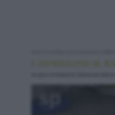
RICETTE
PRIMI
PASTA RIPIENA
CANNEL
CANNELLONI AL R
Un gioco di rimandi tra l'affumicato della pr