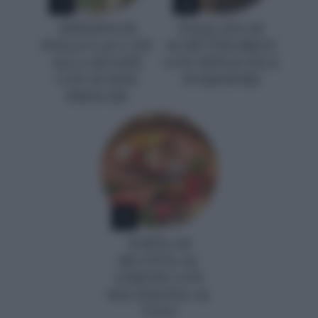
SPIEDINI DI
INSALATA DI
POLLO LACCATI
SCHÜTTELBROT
ALLA SENAPE
CON SPINACINI E
CON SUSINE
POMODORI
FRESCHE
5
TORTA DI
RICOTTA AL
LIMONE CON
MACEDONIA AL
VINO