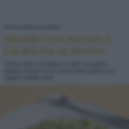
TROFIE CON PATATE E FAGIOL
RICETTE
PRIMI
PASTA FRESCA
TROFIE CON PATATE E
FAGIOLINI AL PESTO
Tipiche della cucina ligure, le trofie con patate e
fagiolini al pesto sono un primo piatto gustoso, ma
leggero e adatto a tutti