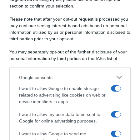
Ripr. riservata
Secondi piatti
section to confirm your selection.
P.I. 13673600964
Pane e pizze
Privacy Policy
Please note that after your opt-out request is processed you
Aperitivi
Cookie Policy
may continue seeing interest-based ads based on personal
Antipasti
information utilized by us or personal information disclosed to
Preferenze Privacy
Salse e sughi
third parties prior to your opt-out.
Pubblicità
Torte salate
Note legali
You may separately opt-out of the further disclosure of your
Contorni
Chi siamo
personal information by third parties on the IAB’s list of
Marmellate e confetture
downstream participants.
Le migliori ricette di Sale&Pepe
Google consents
This information may also be disclosed by us to third parties
OCCASIONI SPECIALI
SCUOLA DI CUCINA
on the IAB’s List of Downstream Participants that may further
I want to allow Google to enable storage
Natale
Ingredienti
disclose it to other third parties.
related to advertising like cookies on web or
Torte di compleanno
Come fare a...
device identifiers in apps.
Please note that this website/app uses one or more Google
Menu bambini
Dizionario
services and may gather and store information including but
Halloween
Utensili
I want to allow my user data to be sent to
not limited to your visit or usage behaviour. You may click to
Google for online advertising purposes.
Pasqua
Erbe e Aromi
grant or deny consent to Google and its third-party tags to
use your data for below specified purposes in below Google
Cucinare la carne
I want to allow Google to send me
consent section.
Preparare il pesce