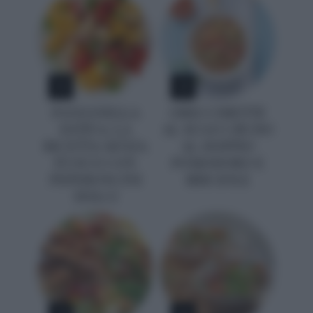
1
2
PANZANELLA
ORECCHIETTE
ESTIVA: LA
AL SUGO CRUDO
RICETTA SENZA
AL DOPPIO
FUOCO CON
POMODORO E
PEPERONCINI
BRICIOLE
DOLCI
3
4