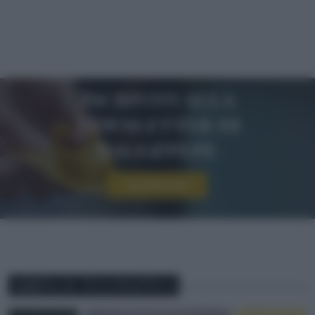
Iscriviti alla
newsletter di
sale&pepe
Iscriviti ora!
ABBINA IL TUO PIATTO A