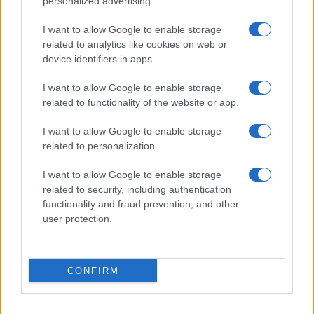
personalized advertising.
Fare la pasta
I want to allow Google to enable storage
Pulire le verdure
related to analytics like cookies on web or
Decorare
device identifiers in apps.
LUOGHI E PERSONAGGI
VINI E TERRITORI
I want to allow Google to enable storage
Località
Glossario
related to functionality of the website or app.
Personaggi
Bere bene
I want to allow Google to enable storage
Made in Italy
Conoscere il vino
related to personalization.
Mondo
I want to allow Google to enable storage
NEWS ED EVENTI
VIDEO
related to security, including authentication
News
functionality and fraud prevention, and other
Jeunes Restaurateurs
user protection.
Eventi
Consigli pratici
CONFIRM
Benessere
Cultura del cibo