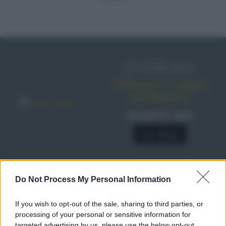
IN EDICOLA
Abbonati o regala
sale&pepe!
SCONTO 40%
A € 28,90
RICETTE
Do Not Process My Personal Information
Ricette di stagione
If you wish to opt-out of the sale, sharing to third parties, or
Dolci e dessert
© 2026 Belpietro Edizioni
processing of your personal or sensitive information for
Periodiche SRL
Primi piatti
targeted advertising by us, please use the below opt-out