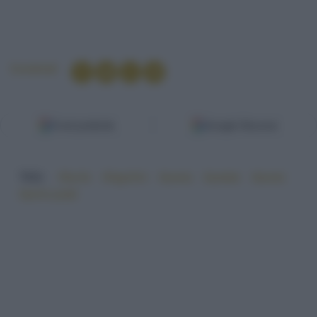
Condividi
Fonti preferite
Google Discover
TAG:
#facile
#fagiolini
#pasta
#patate
#pesto
#primi piatti