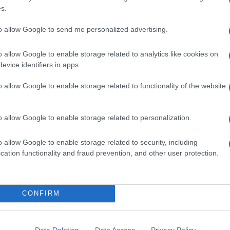
(PICCOLO FARRO)
s.
20 GRAMMI LIEVITO DI BIRRA FRESCO
to allow Google to send me personalized advertising.
1 N. ZUCCHINA
6 N. POMODORI
o allow Google to enable storage related to analytics like cookies on
 N. CIPOLLA
evice identifiers in apps.
40 N. OLIVE DENOCCIOLATE
o allow Google to enable storage related to functionality of the website
Q.B. OLIO EXTRAVERGINE D'OLIVA
.B. SALE
o allow Google to enable storage related to personalization.
ine, pomodori e cipolla
o allow Google to enable storage related to security, including
chine, pomodori e cipolla
. Setacciate insieme le due
cation functionality and fraud prevention, and other user protection.
l lievito sciolto in 2,8 dl di
acqua
tiepida, aggiungete 2
ale
. Lavorate la pasta energicamente, a lungo, fino a che
infarinata, dopodiché trasferitela in una ciotola oliata e
CONFIRM
coperta da un canovaccio umido.
li la
zucchina
, tagliate a fette e poi a pezzetti la
cipolla
,
Data Deletion
Data Access
Privacy Policy