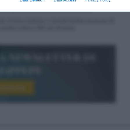
 fatele macerare 1 ora. Quindi sciacquatele,
 all'impasto lievitato, lavorandolo brevemente.
ti, di forma irregolare, e lasciate lievitare ancora per 40
cuocete in forno a 200° per 30 minuti.
la newsletter di
le&pepe
scriviti ora!