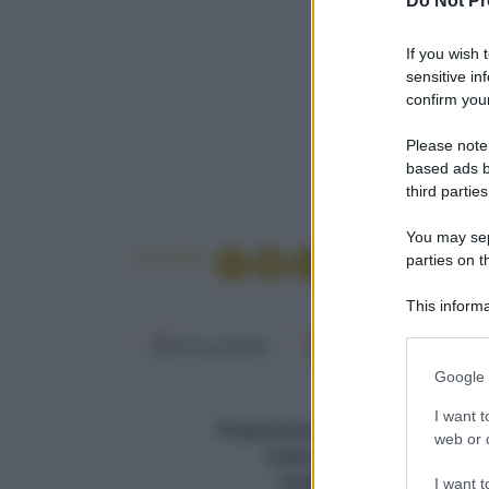
Do Not Pr
If you wish 
sensitive in
confirm your
Please note
based ads b
third parties
You may sepa
Condividi
parties on t
This informa
Participants
Fonti preferite
Google Discover
Please note
Google 
information 
Per 4 persone
deny consent
I want t
Preparazione (min.)
30 minuti
in below Go
web or d
Cottura (min.)
30 minuti
Totale (min.)
60 minuti
I want t