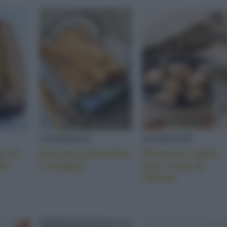
ANTIPASTI
ANTIPASTI
ri di
Grissini pomodoro
Biscottini salati
ti
e origano
con crema di
robiola