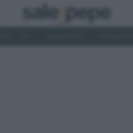
OGHI
VINI
IL LATO VEGETALE
NEWS ED EVENT