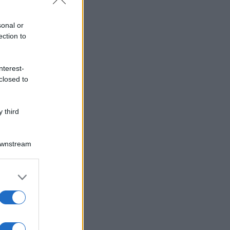
sonal or
ection to
nterest-
closed to
 third
Downstream
er and store
to grant or
ed purposes