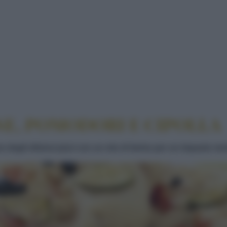
ORI E CIPOLLA
NE, POMODORI E CIPOLLA
egli sfiziosi pizzi con un mix di farine per un impasto morb