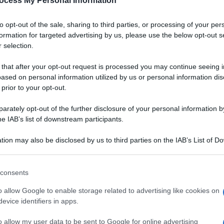
ocess My Personal Information
to opt-out of the sale, sharing to third parties, or processing of your per
formation for targeted advertising by us, please use the below opt-out s
 selection.
 that after your opt-out request is processed you may continue seeing i
ased on personal information utilized by us or personal information dis
 prior to your opt-out.
rately opt-out of the further disclosure of your personal information by
he IAB’s list of downstream participants.
tion may also be disclosed by us to third parties on the IAB’s List of 
 that may further disclose it to other third parties.
 that this website/app uses one or more Google services and may gath
consents
including but not limited to your visit or usage behaviour. You may click 
Ingredienti
 to Google and its third-party tags to use your data for below specifi
o allow Google to enable storage related to advertising like cookies on
ogle consent section.
200 (+ QUELLO PER LA LAVORAZIONE) GRAMMI
evice identifiers in apps.
FARINA BIANCA DA PANE O MANITOPA
o allow my user data to be sent to Google for online advertising
200 GRAMMI FARINA DI GRANO MONOCOCCO