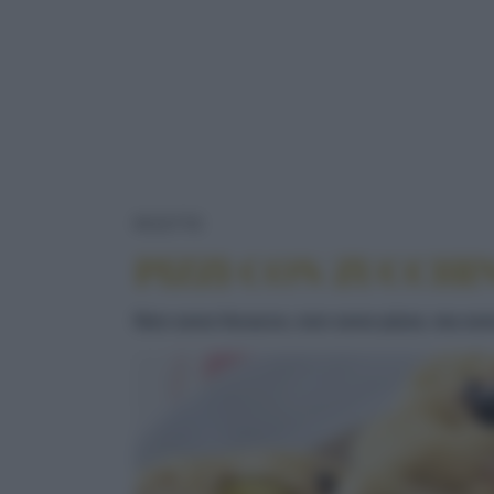
PIZZI CON ZUCCHINE, POMOD
RICETTE
PIZZI CON ZUCCHI
Non sono focacce, non sono pizze, ma sono d