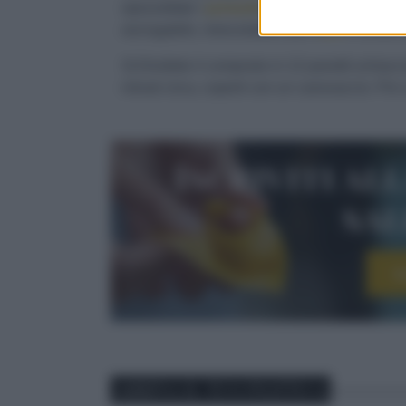
spezzettate i
pomodori
. Salate le
verdure
e
asciugatele, mescolatele alle o
live
e unitele
3) Dividete il composto in 12 panetti schiaccia
minuti circa, coperti con un canovaccio. Poi 
Iscriviti al
sa
I
ABBINA IL TUO PIATTO A