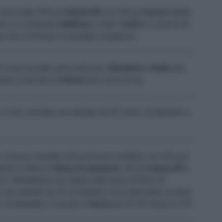
 mescolate 250 g di
farina 00
con 150 g di
burro
freddo
ere un composto
sabbioso
. Unite i
tuorli
e 1 pizzico di
e sino a formare un panetto omogeneo.
0 minuti avvolto nella pellicola.
Stendete
la
frolla
allo
ampo e lasciare in
freezer
per circa un’ora.
ca 3 mm, rivestite uno stampo da 20 come di diametro e
e limone, montate 100 g di burro morbido con 100 g di
tuto e infine la
farina di mandorle
, 30 g di
farina 00
e
 Stendetene uno strato sulla base di frolla. (Il
r uno stampo da 20 ne basterà circa metà dose, la dose
 di diametro). Cuocete in
forno
per 25-30 minuti a 170°.