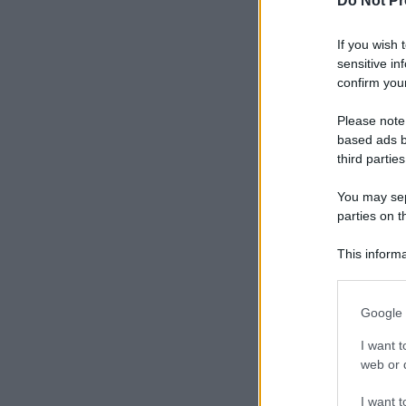
Do Not Pr
If you wish 
sensitive in
confirm your
Please note
based ads b
third parties
You may sepa
parties on t
This informa
Participants
Please note
Google 
information 
deny consent
I want t
in below Go
web or d
I want t