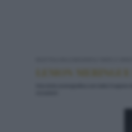
RICETTE
DOLCI/DESSERT
TORTE E CROS
LEMON MERINGUE 
Una torta scenografica con tutto il sapore d
occasioni