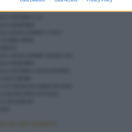
Ingredienti
80 G DI FARINA 00
340 G DI BURRO
100 G DI ZUCCHERO A VELO
2 TUORLI MEDI
LIMONI
400 G DI ZUCCHERO SEMOLATO
190 G DI BURRO
100 G DI FARINA DI MANDORLE
3 UOVA MEDIE
1 CUCCHIAIO DI AMIDO DI MAIS
3 G DI GELATINA IN FOGLI
75 G DI ALBUMI
SALE
ue pie alle mandorle