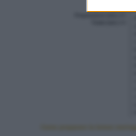
Dosi
6
Preparazione (min.)
60
2
Totale (min.)
40
Come preparare la lemon mering