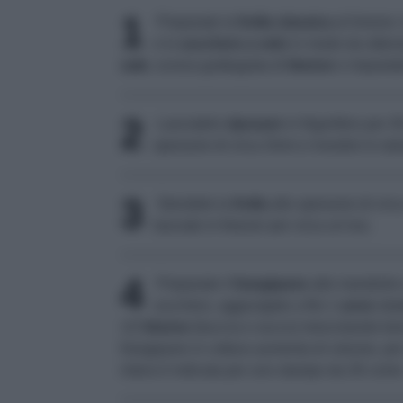
1
Preparate la
frolla classica
al limone:
e lo
zucchero a velo
in modo da otten
sale
, scorza grattugiata di
limone
e impastat
2
Lasciatelo
riposare
in frigorifero per 3
spessore di circa 3mm e rivestire lo st
3
Stendete la
frolla
allo spessore di cir
lasciate in freezer per circa un’ora.
4
Preparate il
frangipane
alle mandorle 
zucchero, aggiungete a filo 1
uovo
sbat
1/2
limone
(buccia e succo) mescolando bene.
frangipane in cottura aumenta di volume, pe
intera è indicata per uno stampo da 26 come