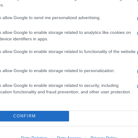
s.
to allow Google to send me personalized advertising.
o allow Google to enable storage related to analytics like cookies on
evice identifiers in apps.
o allow Google to enable storage related to functionality of the website
 tutti i suoi passaggi da
VOTA
o allow Google to enable storage related to personalization.
ci,
sperimentazione
,
così buoni da allietare la
ioni
speciali. Questa
torta
si impara mentre si prepara:
o allow Google to enable storage related to security, including
pastata con
burro
,
farina
e
zucchero
a velo profuma di
cation functionality and fraud prevention, and other user protection.
tura. La guarnizione, minimalista ma d'effetto, è affidata
po l'incontro con la fiamma del cannello.
pie alle mandorle
CONFIRM
da accompagnare con gelato e il
pie al profumo di
l'
Apple pie
tradizionale è il classico comfort food.
Data Deletion
Data Access
Privacy Policy