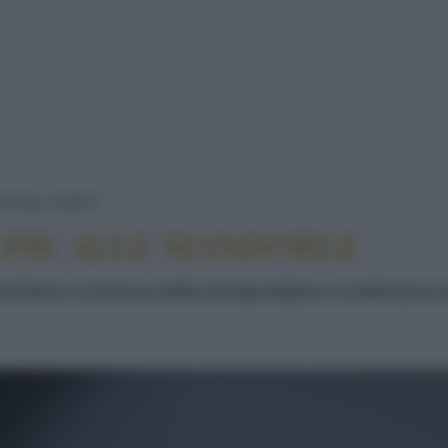
LEMON MERINGUE PIE ALLE MANDORLE
TATE
TORTE
PIE ALLE MANDORLE
ei limoni, la dolcezza della meringa italiana e la delicatezza