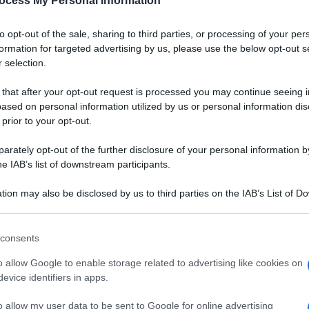
ocess My Personal Information
to opt-out of the sale, sharing to third parties, or processing of your per
formation for targeted advertising by us, please use the below opt-out s
 selection.
 that after your opt-out request is processed you may continue seeing i
ased on personal information utilized by us or personal information dis
 prior to your opt-out.
rately opt-out of the further disclosure of your personal information by
he IAB’s list of downstream participants.
tion may also be disclosed by us to third parties on the IAB’s List of 
 that may further disclose it to other third parties.
 that this website/app uses one or more Google services and may gath
consents
including but not limited to your visit or usage behaviour. You may click 
 to Google and its third-party tags to use your data for below specifi
o allow Google to enable storage related to advertising like cookies on
ogle consent section.
evice identifiers in apps.
o allow my user data to be sent to Google for online advertising