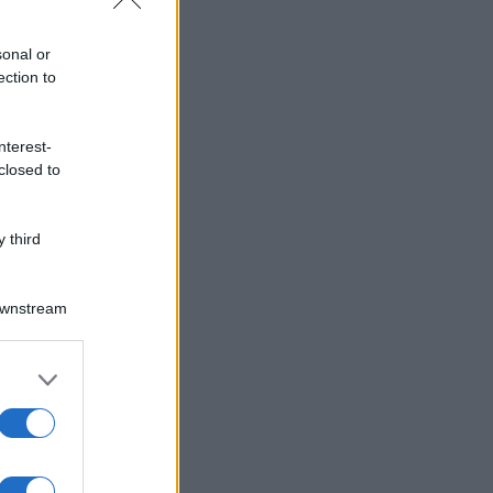
sonal or
ection to
nterest-
closed to
 third
Downstream
er and store
to grant or
ed purposes