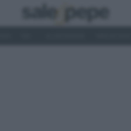
OGHI
VINI
IL LATO VEGETALE
NEWS ED EVENT