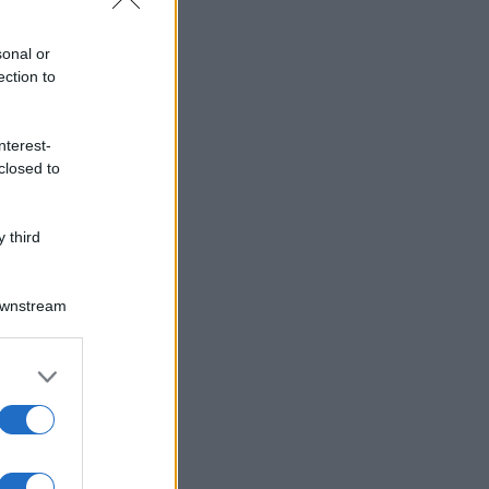
sonal or
ection to
nterest-
closed to
 third
Downstream
er and store
to grant or
ed purposes