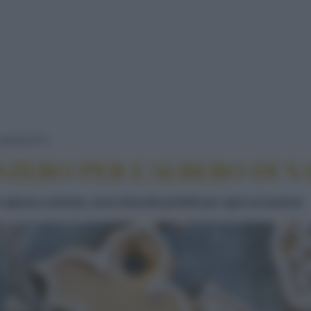
BISCOTTI ALLO ZENZERO PER L'ALBERO DI
BISCOTTI
NZERO PER L’ALBERO DI N
 glassa colorata, sono biscotti perfetti per ogni occasione