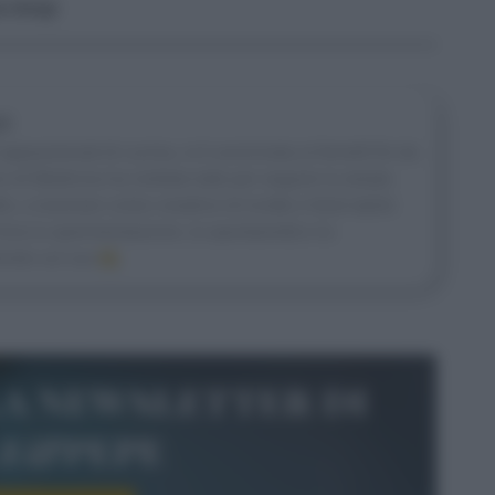
a Giorgi
ni
appassionati di cucina, si è avvicinata ai fornelli fin da
 di Medicina ha mollato tutto per seguire la strada
ltro, a lavorare come creatrice di ricette e food stylist
ma la sperimentazione, la spontaneità e la
rete sul suo
IG
.
la newsletter di
le&pepe