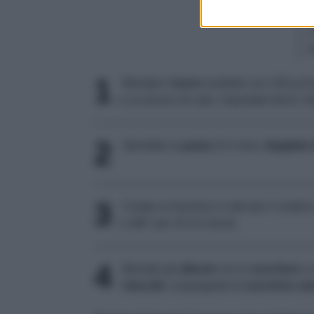
1
Montate il
burro
morbido con 150 g di
e un pizzico di sale, impastate bene; met
2
Stendete la
pasta
(3-4 mm),
ritagliate
3
Create un buchino in alto per il cordin
a 180° per 10-12 minuti.
4
Montate gli
albumi
con lo
zucchero
a 
i
biscotti
, cospargeteli di
zucchero se