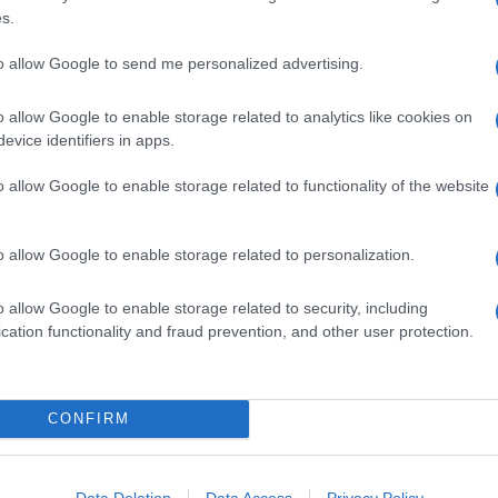
s.
 di infornare i
biscotti
. Una volta pronti basta un nastrino
lcezza. La
frolla
, preparata velocemente con
farina
enta
friabile
e
croccante
a un tempo. Potete preparare
to allow Google to send me personalized advertising.
al cioccolato
,
frolla gluten free
e la
frolla vegana
. Potete
di riso
.
o allow Google to enable storage related to analytics like cookies on
evice identifiers in apps.
è la più indicata perché risulta
liscia
,
malleabile
,
dolce
al
o allow Google to enable storage related to functionality of the website
e aromatizzarla a piacere, per esempio con succo di
lasciano il segno. Potete anche
colorarla
con
coloranti
o allow Google to enable storage related to personalization.
Ingredienti
o allow Google to enable storage related to security, including
cation functionality and fraud prevention, and other user protection.
50 G DI FARINA
200 G DI BURRO
150 G DI ZUCCHERO SEMOLATO FINE
CONFIRM
30 G DI ZUCCHERO SEMOLATO
450 G DI ZUCCHERO A VELO
1 UOVO
Data Deletion
Data Access
Privacy Policy