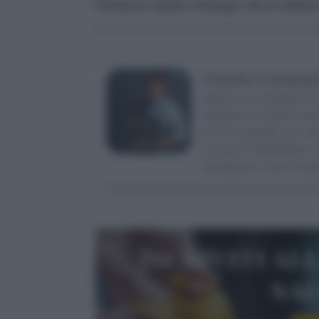
Ricetta di Claudia Compagni, foto di Stefani
Claudia Compag
Nata in una famiglia di 
bambina. Al quinto anno
che l’ha portata, tra l’a
sui set di Sale&Pepe. A
campagna: come scopri
Iscriviti al
sa