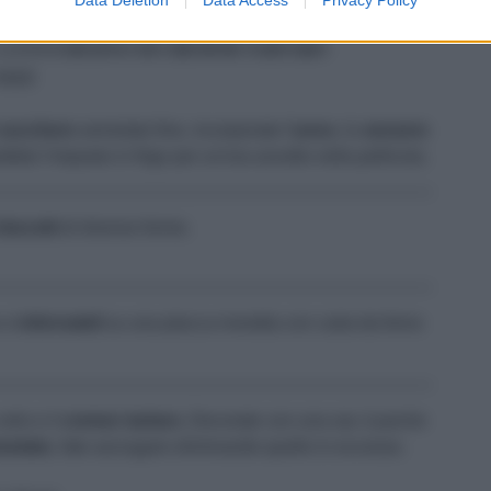
1 CUCCHIAINO DI ZENZERO IN POLVERE
1/2 CUCCHIAINO DI CREMOR TARTARO
SALE
zucchero
semolato fine, incorporate l'
uovo
, lo
zenzero
tete l'impasto in frigo per un'ora avvolto nella pellicola.
biscotti
di diverse forme.
o e
infornateli
su una placca rivestita con carta da forno
velo e il
cremor tartaro.
Decorate con una sac à poche
molato
, fate asciugare eliminando quello in eccesso.