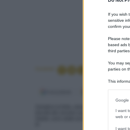
Do Not Pr
If you wish 
sensitive in
confirm your
Please note
based ads b
third parties
You may sepa
Condividi
parties on t
This informa
Participants
Fonti preferite
Google Discover
Please note
Google 
information 
Semplice la frolla, veloce la cottura, facile la 
deny consent
I want t
biscotti allo zenzero sono pronti. Perfetti per d
in below Go
web or d
Natale, sono adatti anche per il calendario del
tè
I want t