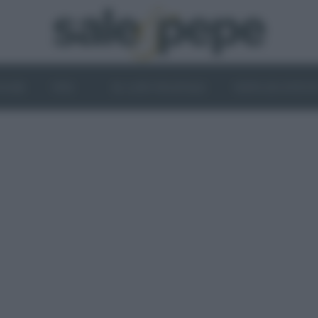
OGHI
VINI
IL LATO VEGETALE
NEWS ED EVENT