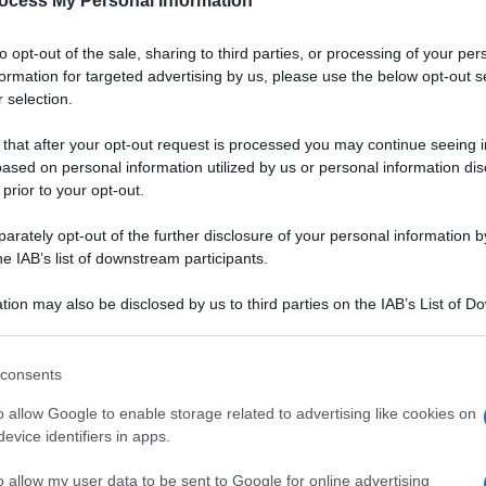
ocess My Personal Information
to opt-out of the sale, sharing to third parties, or processing of your per
formation for targeted advertising by us, please use the below opt-out s
 selection.
 that after your opt-out request is processed you may continue seeing i
ased on personal information utilized by us or personal information dis
 prior to your opt-out.
rately opt-out of the further disclosure of your personal information by
he IAB’s list of downstream participants.
tion may also be disclosed by us to third parties on the IAB’s List of 
 that may further disclose it to other third parties.
 that this website/app uses one or more Google services and may gath
consents
including but not limited to your visit or usage behaviour. You may click 
glassa ed ecco che i
 to Google and its third-party tags to use your data for below specifi
VOTA
o allow Google to enable storage related to advertising like cookies on
ecorare l'albero di
ogle consent section.
evice identifiers in apps.
l'Avvento e per l'ora del
o allow my user data to be sent to Google for online advertising