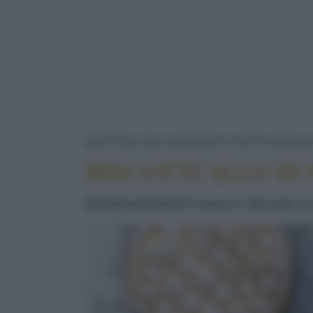
RICETTE
DOLCI/DESSERT
PASTICCERIA
BISCOTTI ALLO ZE
Dolcetti profumati di zenzero e decorati con