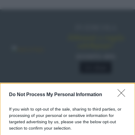
IN EDICOLA
Abbonati o regala
sale&pepe!
SCONTO 40%
A € 28,90
Do Not Process My Personal Information
RICETTE
Ricette di stagione
If you wish to opt-out of the sale, sharing to third parties, or
Dolci e dessert
© 2026 Belpietro Edizioni
processing of your personal or sensitive information for
Periodiche SRL
Primi piatti
targeted advertising by us, please use the below opt-out
Ripr. riservata
Secondi piatti
section to confirm your selection.
P.I. 13673600964
Pane e pizze