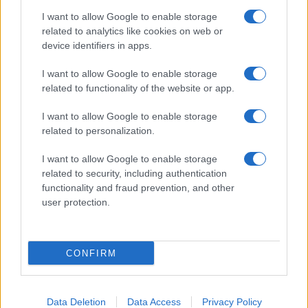
Fare la pasta
I want to allow Google to enable storage
Pulire le verdure
related to analytics like cookies on web or
Decorare
device identifiers in apps.
LUOGHI E PERSONAGGI
VINI E TERRITORI
I want to allow Google to enable storage
Località
Glossario
related to functionality of the website or app.
Personaggi
Bere bene
I want to allow Google to enable storage
Made in Italy
Conoscere il vino
related to personalization.
Mondo
I want to allow Google to enable storage
NEWS ED EVENTI
VIDEO
related to security, including authentication
News
functionality and fraud prevention, and other
Jeunes Restaurateurs
user protection.
Eventi
Consigli pratici
CONFIRM
Benessere
Cultura del cibo
Data Deletion
Data Access
Privacy Policy