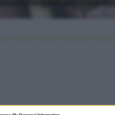
•
•
•
•
iano
Ricette sfiziose
Ricette light
Ricette veloci
Ricette facili