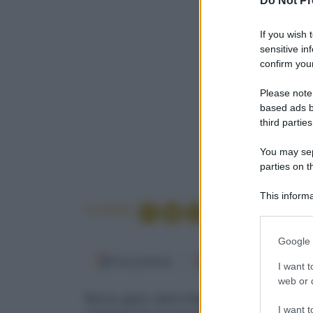
Do Not Pr
If you wish 
sensitive in
confirm your
Please note
based ads b
third parties
You may sepa
parties on t
This informa
Condividi
Participants
Please note
Google 
information 
Fonti preferite
Google Discover
deny consent
I want t
in below Go
web or d
Bucce, gusci, semi e foglie: non si buttano più
I want t