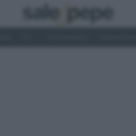
OGHI
VINI
IL LATO VEGETALE
NEWS ED EVENT