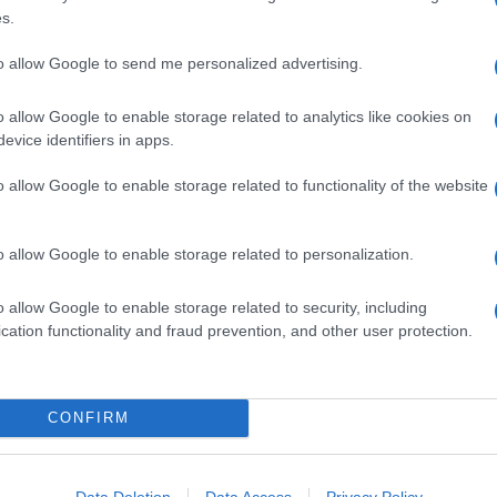
esempio
qui
) grazie all’
innovazione tecnologica
e
s.
elligente per combattere lo spreco e trasformare i residui
spettate) risorse, buone e amiche dell’ambiente. Ecco tre
to allow Google to send me personalized advertising.
o allow Google to enable storage related to analytics like cookies on
evice identifiers in apps.
e e limoni
o allow Google to enable storage related to functionality of the website
o allow Google to enable storage related to personalization.
o allow Google to enable storage related to security, including
cation functionality and fraud prevention, and other user protection.
CONFIRM
Data Deletion
Data Access
Privacy Policy