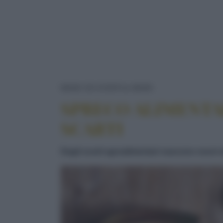
SPRECO ALIMEN
NEWS ED EVENTI
NEWS
SPRECO ALIMENTAR
SCARTI
Dagli scarti agroalimentari nascono nuovi 