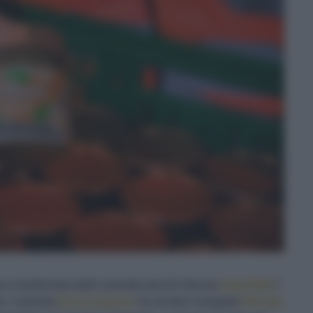
a e trasformata dalle aziende perché ritenuta
imperfetta
?
la, l’azienda
Eurocompany
ha avviato il progetto
Rifrutta
.