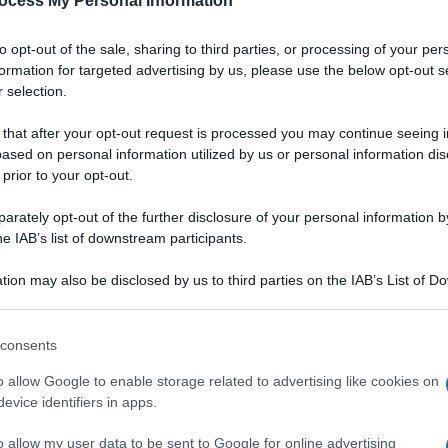
ocess My Personal Information
to opt-out of the sale, sharing to third parties, or processing of your per
formation for targeted advertising by us, please use the below opt-out s
 selection.
 that after your opt-out request is processed you may continue seeing i
ased on personal information utilized by us or personal information dis
 prior to your opt-out.
rately opt-out of the further disclosure of your personal information by
he IAB’s list of downstream participants.
tion may also be disclosed by us to third parties on the IAB’s List of 
 that may further disclose it to other third parties.
 that this website/app uses one or more Google services and may gath
consents
including but not limited to your visit or usage behaviour. You may click 
 to Google and its third-party tags to use your data for below specifi
o allow Google to enable storage related to advertising like cookies on
ogle consent section.
evice identifiers in apps.
 ma si sfruttano per creare
nuovi prodotti
(anche da
o allow my user data to be sent to Google for online advertising