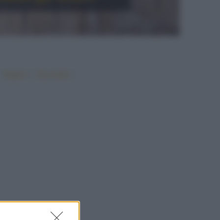
•
•
•
Vegano
Top ricette