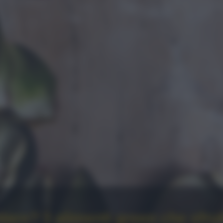
are? 3 alimenti green che sfrutt