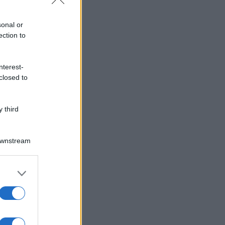
sonal or
ection to
nterest-
closed to
 third
Downstream
er and store
to grant or
ed purposes