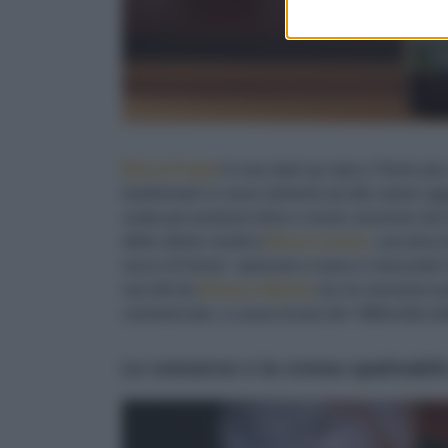
Biova Projec
t è una start up nata a Torino pe
trasformarli in nuovi alimenti ad alto valore a
usata per produrre birre e snack, proviene dal
delle ultime novità è
Biova Lemon
, una birra
succo di limoni spremuti a mano e mescolati i
raccolti da
Babaco Market
(ve ne avevamo p
commerciale, a causa di piccole “difformità est
Le conserve e la crema spalmabile 