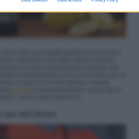
r salvare dallo spreco prodotti agroalimentari invenduti e
ggiunto. Infatti almeno il 30% della materia secondaria
 recupero dei surplus della produzione brassicola.
Una
 bionda di ispirazione tedesca con un tocco fresco dato dal
nsieme al mosto. E non limoni qualsiasi, ma quelli
arlato
qui
e
qui
) che avrebbero faticato a trovare sbocco
etiche”, come le cicatrici sulla buccia.
nate dalla Rifrutta