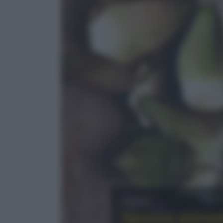
News
Spreco aliment