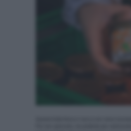
Quanta frutta fresca e secca non viene lavorat
Per non sprecarla, ma piuttosto per valorizzar