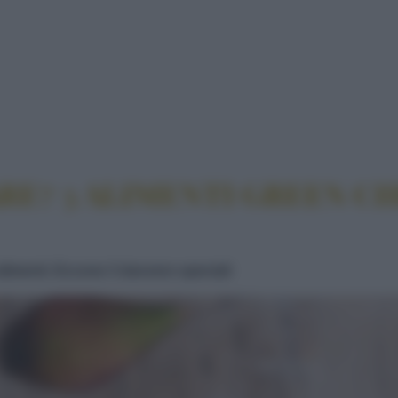
TARE? 3 ALIMENTI GREEN CHE SFRUTTANO GLI SC
E? 3 ALIMENTI GREEN CH
alimenti. Eccone 3 davvero speciali