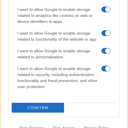
Fare la pasta
I want to allow Google to enable storage
Pulire le verdure
related to analytics like cookies on web or
Decorare
device identifiers in apps.
LUOGHI E PERSONAGGI
VINI E TERRITORI
I want to allow Google to enable storage
Località
Glossario
related to functionality of the website or app.
Personaggi
Bere bene
I want to allow Google to enable storage
Made in Italy
Conoscere il vino
related to personalization.
Mondo
I want to allow Google to enable storage
NEWS ED EVENTI
VIDEO
related to security, including authentication
News
functionality and fraud prevention, and other
Jeunes Restaurateurs
user protection.
Eventi
Consigli pratici
CONFIRM
Benessere
Cultura del cibo