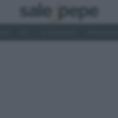
OGHI
VINI
IL LATO VEGETALE
NEWS ED EVENT