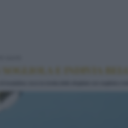
LE SFOGLIATE CON SOGLIOLA E INDIVIA B
TE SALATE
 SOGLIOLA E INDIVIA BEL
o di insalatina: ecco la ricetta delle sfogliate con sogliola e i