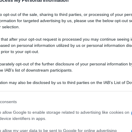
ocess My Personal Information
to opt-out of the sale, sharing to third parties, or processing of your per
formation for targeted advertising by us, please use the below opt-out s
 selection.
 that after your opt-out request is processed you may continue seeing i
ased on personal information utilized by us or personal information dis
 prior to your opt-out.
rately opt-out of the further disclosure of your personal information by
he IAB’s list of downstream participants.
tion may also be disclosed by us to third parties on the IAB’s List of 
 that may further disclose it to other third parties.
 that this website/app uses one or more Google services and may gath
consents
including but not limited to your visit or usage behaviour. You may click 
Ingredienti
 to Google and its third-party tags to use your data for below specifi
o allow Google to enable storage related to advertising like cookies on
ogle consent section.
400 GRAMMI PASTA SFOGLIA PRONTA
evice identifiers in apps.
8 1 SOGLIOLA FILETTO
o allow my user data to be sent to Google for online advertising