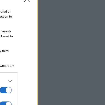
sonal or
ection to
nterest-
closed to
 third
Downstream
er and store
to grant or
ed purposes