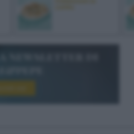
FORMAGGIO DI
CAPRA
la newsletter di
le&pepe
scriviti ora!