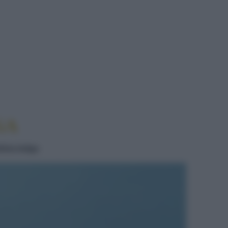
ELGA
GA
ndivia belga