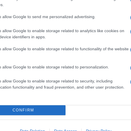
3 CESPI INDIVIA BELGA
s.
.B. PEPE
30 GRAMMI BURRO
to allow Google to send me personalized advertising.
1/2 ARANCIA
o allow Google to enable storage related to analytics like cookies on
Q.B. OLIO DI OLIVA EXTRAVERGINE
evice identifiers in apps.
.B. SALE
1 TUORLO
o allow Google to enable storage related to functionality of the website
1 SPICCHIO AGLIO
o allow Google to enable storage related to personalization.
sogliola e indivia belga
o allow Google to enable storage related to security, including
ervi le
sfogliate con sogliola e indivia belga
: una
cation functionality and fraud prevention, and other user protection.
 qui tutti i passaggi.
d’olio, aggiungi un pizzico di sale e una macinata di pepe.
falla andare in padella per 3-4 minuti con burro e 1
CONFIRM
a, aggiusta di sale, pepa e lascia stufare ancora per 7
Data Deletion
Data Access
Privacy Policy