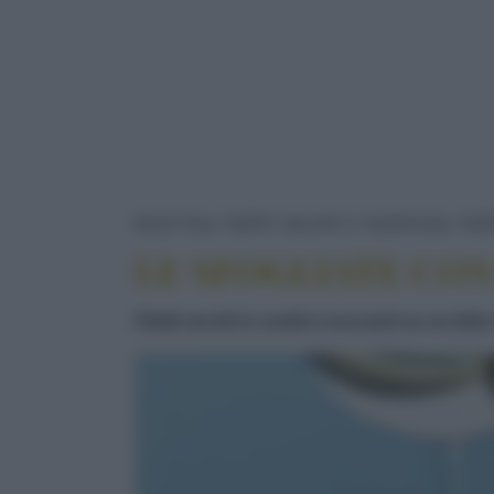
RICETTE
TORTE SALATE E SOUFFLÉ
TOR
LE SFOGLIATE CON
Filetti serviti in cestini croccanti su un lett