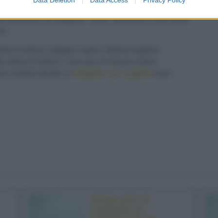
adrati e 4 cornici. Sovrapponi queste ultime ai quadrati
andrai poi ad adagiare i filetti. Spennella i bordi della
ua.
o di indivia, adagiaci sopra i filetti di sogliola
 strato di indivia. Cuoci per 15 minuti in forno
ni risulterà dorata: le
sfogliate con sogliola
sono
SFOGLIATA DI
CARCIOFI AL