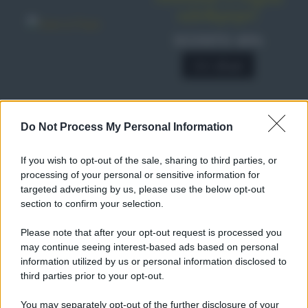
sale&pepe!
SCONTO 40%
A € 28,90
Do Not Process My Personal Information
RICETTE
Ricette di stagione
If you wish to opt-out of the sale, sharing to third parties, or
Dolci e dessert
© 2026 Belpietro Edizioni
processing of your personal or sensitive information for
Periodiche SRL
Primi piatti
targeted advertising by us, please use the below opt-out
Ripr. riservata
Secondi piatti
section to confirm your selection.
P.I. 13673600964
Pane e pizze
Privacy Policy
Please note that after your opt-out request is processed you
Aperitivi
may continue seeing interest-based ads based on personal
Cookie Policy
Antipasti
information utilized by us or personal information disclosed to
Preferenze Privacy
Salse e sughi
third parties prior to your opt-out.
Pubblicità
Torte salate
Note legali
You may separately opt-out of the further disclosure of your
Contorni