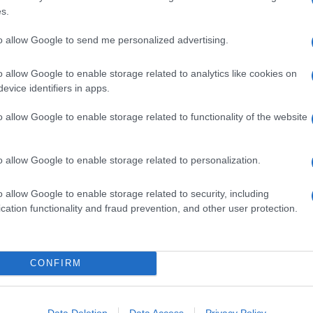
s.
ia
, un insalata dal sapore marcatamente amarognolo. A
della
panna
e la dolcezza di
canditi
e
zucchero di
e semplice, ma
gourmand
e di grande effetto. Da portare in
to allow Google to send me personalized advertising.
ià consolidato
qui
.
o allow Google to enable storage related to analytics like cookies on
e con salsa d'indivia
evice identifiers in apps.
con verdurine
, in
tranci con salsa piccante
, usato per
Grana Padno
.
o allow Google to enable storage related to functionality of the website
Ingredienti
o allow Google to enable storage related to personalization.
600 G DI FILETTO DI SALMONE
1 ARANCIA
o allow Google to enable storage related to security, including
cation functionality and fraud prevention, and other user protection.
2 SPICCHI DI AGLIO
 CESPI DI INDIVIA
200 ML DI BRODO VEGETALE
1 LIMONE
CONFIRM
100 G DI PANNA ACIDA
10 G DI ZUCCHERO DI CANNA
Data Deletion
Data Access
Privacy Policy