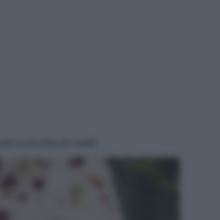
IVIA
ida è arricchita da canditi