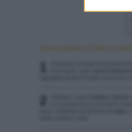
Come preparare il filetto di salm
1
Eliminate le eventuali lische presenti 
10 g di burro, unite il
succo d'arancia
f
Aggiungete gli spicchi d'aglio schiacciati e 
2
Mondate 4 cespi di
indivia
e tagliateli 
un cucchiaio di succo di limone e il bro
bassa. Trasferitela nel bicchiere del
mixer
, 
salate e tenete in caldo.