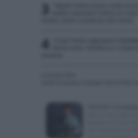
3
Tagliate l'indivia rimasta a metà nel se
padella, disponetevi l'indivia con il lato
Giratela, salate e cuocete per altri 2 minuti.
4
Levate l'indivia, aggiungete lo
zucche
fiamma vivace. Servitela con i canditi d
preparata.
novembre 2024
ricette di Claudia Compagni, foto di Felice 
Claudia Compag
Nata in una famiglia di 
bambina. Al quinto anno
che l’ha portata, tra l’a
sui set di Sale&Pepe. A