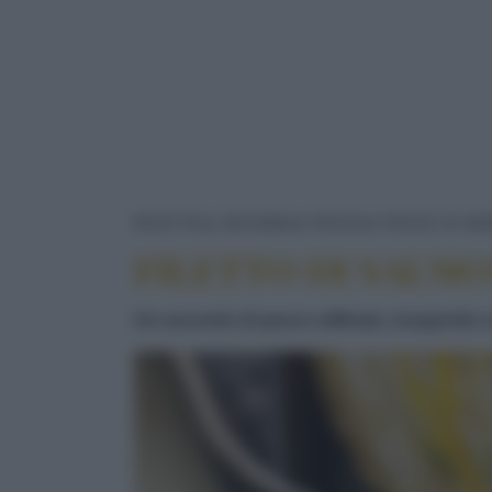
RICETTE
SECONDI
PESCE
PESCE DI MA
FILETTO DI SALMO
Un secondo di pesce raffinato, insaporito c