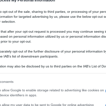
ocess My Personal Information
to opt-out of the sale, sharing to third parties, or processing of your per
formation for targeted advertising by us, please use the below opt-out s
 selection.
 that after your opt-out request is processed you may continue seeing i
ased on personal information utilized by us or personal information dis
 prior to your opt-out.
rately opt-out of the further disclosure of your personal information by
he IAB’s list of downstream participants.
tion may also be disclosed by us to third parties on the IAB’s List of 
 that may further disclose it to other third parties.
 that this website/app uses one or more Google services and may gath
consents
including but not limited to your visit or usage behaviour. You may click 
 succo d'arancia e pepe
 to Google and its third-party tags to use your data for below specifi
VOTA
o allow Google to enable storage related to advertising like cookies on
na acida e canditi
ogle consent section.
evice identifiers in apps.
perfetto tra ingredienti molto diversi tra loro. Dal mondo
o allow my user data to be sent to Google for online advertising
regiato, dalle carni grasse e imponenti, un sapore deciso