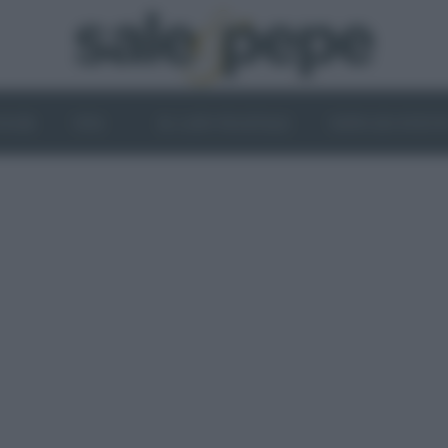
OGHI
VINI
IL LATO VEGETALE
NEWS ED EVENT