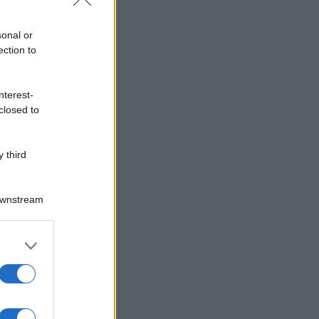
sonal or
ection to
nterest-
closed to
 third
Downstream
er and store
to grant or
ed purposes