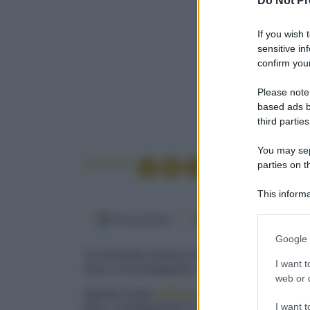
Do Not Pr
If you wish 
sensitive in
confirm your
Please note
based ads b
third parties
You may sepa
Condividi
parties on t
This informa
Participants
Fonti preferite
Google Discover
Please note
Google 
information 
Un secondo di pesce raffinato, insaporito con
deny consent
I want t
rosa. e accompagnato com salsa a base di pan
in below Go
web or d
Questa ricetta
raffinata
si gioca sull'
equilibrio
I want t
ittico, il protagonista è il
salmone
, un pesce p