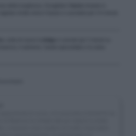
nso della lunghezza. Sciogliete il
burro
rimasto in
 tagliato rivolto verso il basso e cuocetela per 3-4 minuti.
ro
, unite di nuovo la
belga
e cuocete per 2 minuti su
'arancia, il salmone, l'aneto spezzettato e la salsa
Scoccimarro
ni
appassionati di cucina, si è avvicinata ai fornelli fin da
 di Medicina ha mollato tutto per seguire la strada
ltro, a lavorare come creatrice di ricette e food stylist
ma la sperimentazione, la spontaneità e la