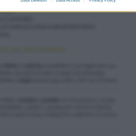
30 G DI SCORZA D'ARANCIA CANDITA
ANETO
40 G DI BURRO
1 CUCCHIAINO DI BACCHE DI PEPE ROSA
SALE
one con salsa d'indivia
nel
filetto
di
salmone
, trasferitelo in una teglia unta con
iltrato, una presa di sale e il pepe rosa sbriciolato.
mettete la
teglia
nel forno già caldo a 180° per 20 minuti.
a fettine,
stufateli
in
padella
con 10 g di burro, versate
do bollente, coprite e cuocete per 5 minuti su fiamma
unite la panna acida e frullate fino a ottenere una crema,