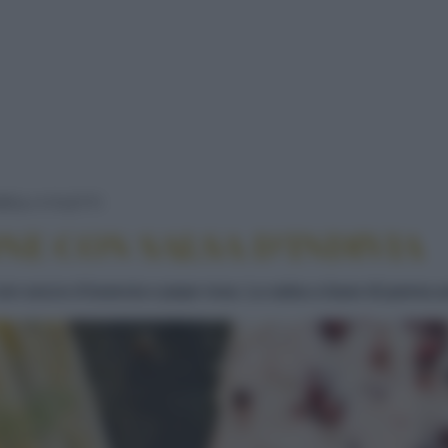
FILETTO DI SALMONE CON SALSA D'IND
RE
A FILETTI
NE CON SALSA D’INDIVIA
on succo d'arancia e pepe rosa. La salsa a base di panna ac