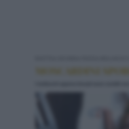
RICETTE
SECONDI
PESCE
MOLLUSCHI E
MOSCARDINI SPOR
I molluschi appena lessati sono conditi co