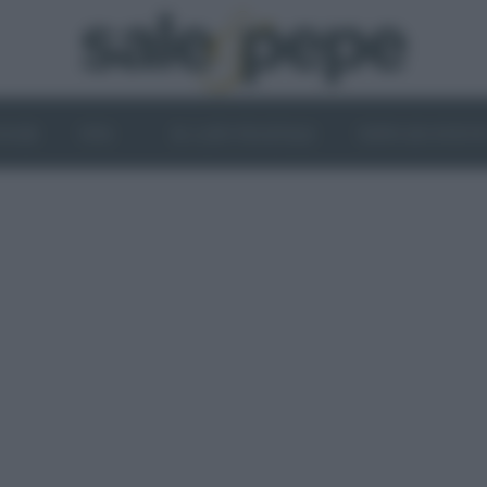
OGHI
VINI
IL LATO VEGETALE
NEWS ED EVENT