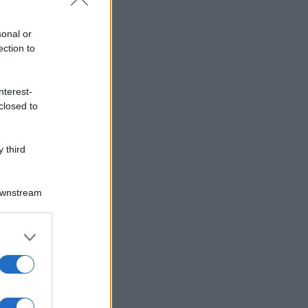
sonal or
ection to
nterest-
closed to
 third
Downstream
er and store
to grant or
ed purposes