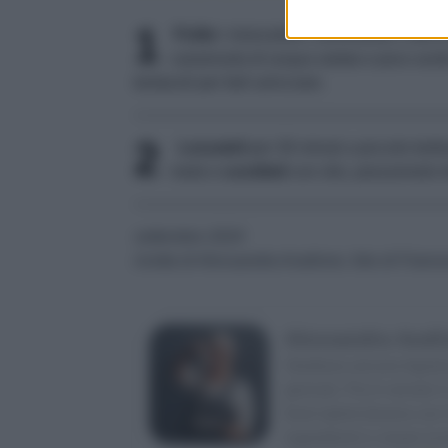
1
Pulite
i moscardini, eliminando il becco
casseruola di acqua salata e poco ace
tentacoli per farli arricciare.
2
Lessateli
per 30 minuti a piccolo boll
metà e
conditeli
con olio, prezzemolo tr
settembre 2024
ricetta di Alessandra Avallone, foto di Fran
Alessandra Avall
Studiava ancora Agraria 
giornali. Poi è venuto il
food stylist (lavora co
ingredienti e creare la