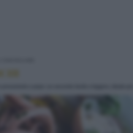
MOSCARDINI SPORCHI
 CONCHIGLIAME
CHI
n prezzemolo e pepe: un secondo facile e leggero, ideale pe