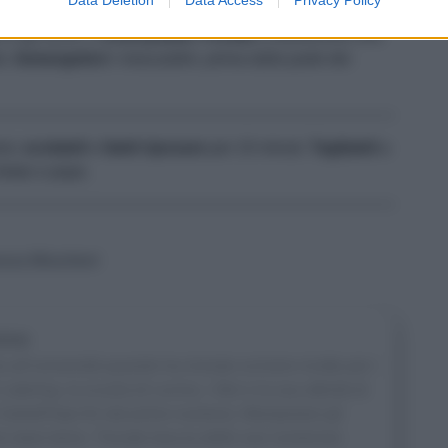
 e gli occhi, e
sciacquateli
.
Portate
a ebollizione una
to.
Immergetevi
i moscardini, prima dalla parte dei
ore;
scolateli
e
fateli riposare
per 10 minuti.
Tagliateli
a
itato e pepe.
cesca Moscheni
one
all’università quando ha iniziato scrivere ricette per i
 catering, la scuola di cucina, i libri e la sua attività di
n Sale&Pepe fin dal primo numero). Manipolare gli
 fa stare bene. Trovate traccia delle sue numerose