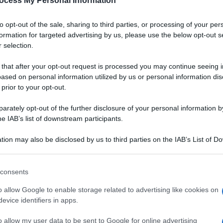
ocess My Personal Information
to opt-out of the sale, sharing to third parties, or processing of your per
formation for targeted advertising by us, please use the below opt-out s
 selection.
 that after your opt-out request is processed you may continue seeing i
ased on personal information utilized by us or personal information dis
 prior to your opt-out.
rately opt-out of the further disclosure of your personal information by
he IAB’s list of downstream participants.
tion may also be disclosed by us to third parties on the IAB’s List of 
 that may further disclose it to other third parties.
 that this website/app uses one or more Google services and may gath
consents
including but not limited to your visit or usage behaviour. You may click 
 teneri e gustosi.
 to Google and its third-party tags to use your data for below specifi
5
/5
VOTA
o allow Google to enable storage related to advertising like cookies on
e di un piatto
ogle consent section.
evice identifiers in apps.
o allow my user data to be sent to Google for online advertising
, un habitat ideale, da dove arriva gran parte della