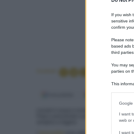
Do Not Pr
If you wish 
sensitive in
confirm your
Please note
based ads b
third parties
You may sepa
Condividi
parties on t
This informa
Participants
Fonti preferite
Google Discover
Please note
Google 
information 
Lessati in acqua e aceto, i molluschi diventano
deny consent
I want t
Pepe e prezzemolo a pioggia raffinano il sapor
in below Go
web or d
semplice e leggero
I want t
I
moscardini
sono abbondanti in Alto Adriatico