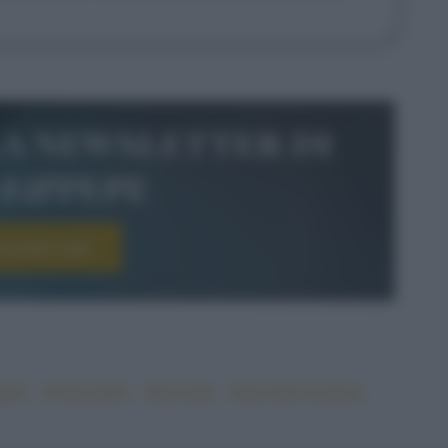
la newsletter di
le&pepe
scriviti ora!
gero
#moscardini
#secondo
#secondo di pesce