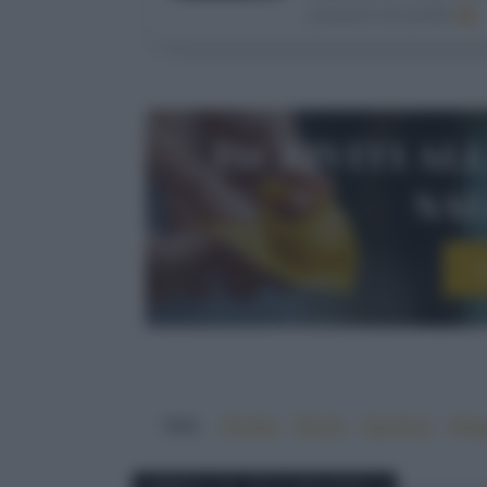
passioni nel profilo
IG
Iscriviti al
sa
I
TAG:
#estate
#facile
#gustoso
#leg