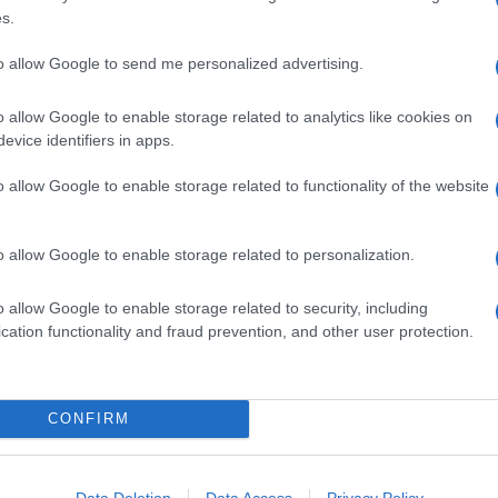
s.
 sono anche moscardini provenienti dall'Atlantico
to allow Google to send me personalized advertising.
o allow Google to enable storage related to analytics like cookies on
i
cucinare
: nel
risotto
, nelle
zuppe
di mare, in
umido
evice identifiers in apps.
o in
insalata
(bolliti per 5-10 minuti e conditi con succo di
rdini in agrodolce
, i
moscardini in salsetta
con
oscardini
e i
moscardini all'acqua pazza
.
o allow Google to enable storage related to functionality of the website
Ingredienti
o allow Google to enable storage related to personalization.
6 MOSCARDINI MEDI
PREZZEMOLO
o allow Google to enable storage related to security, including
cation functionality and fraud prevention, and other user protection.
ACETO DI VINO BIANCO
OLIO EXTRAVERGINE D'OLIVA
SALE
PEPE
CONFIRM
orchi
Data Deletion
Data Access
Privacy Policy