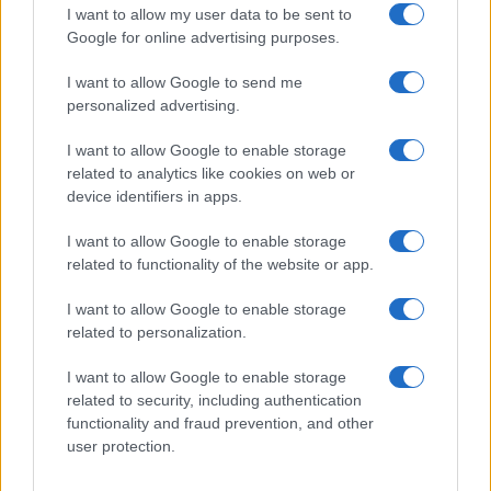
Halloween
Utensili
I want to allow my user data to be sent to
not limited to your visit or usage behaviour. You may click to
Google for online advertising purposes.
Pasqua
Erbe e Aromi
grant or deny consent to Google and its third-party tags to
use your data for below specified purposes in below Google
Cucinare la carne
I want to allow Google to send me
consent section.
Preparare il pesce
personalized advertising.
Fare la pasta
I want to allow Google to enable storage
Pulire le verdure
related to analytics like cookies on web or
Decorare
device identifiers in apps.
LUOGHI E PERSONAGGI
VINI E TERRITORI
I want to allow Google to enable storage
Località
Glossario
related to functionality of the website or app.
Personaggi
Bere bene
I want to allow Google to enable storage
Made in Italy
Conoscere il vino
related to personalization.
Mondo
I want to allow Google to enable storage
NEWS ED EVENTI
VIDEO
related to security, including authentication
News
functionality and fraud prevention, and other
Jeunes Restaurateurs
user protection.
Eventi