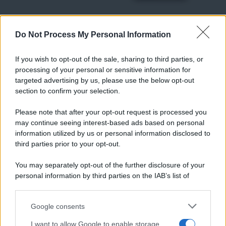
Do Not Process My Personal Information
RICETTE
Ricette di stagione
If you wish to opt-out of the sale, sharing to third parties, or
Dolci e dessert
© 2026 Belpietro Edizioni
processing of your personal or sensitive information for
Periodiche SRL
Primi piatti
targeted advertising by us, please use the below opt-out
Ripr. riservata
Secondi piatti
section to confirm your selection.
P.I. 13673600964
Pane e pizze
Privacy Policy
Please note that after your opt-out request is processed you
Aperitivi
may continue seeing interest-based ads based on personal
Cookie Policy
Antipasti
information utilized by us or personal information disclosed to
Preferenze Privacy
Salse e sughi
third parties prior to your opt-out.
Pubblicità
Torte salate
Note legali
You may separately opt-out of the further disclosure of your
Contorni
Chi siamo
personal information by third parties on the IAB’s list of
Marmellate e confetture
downstream participants.
Le migliori ricette di Sale&Pepe
Google consents
This information may also be disclosed by us to third parties
OCCASIONI SPECIALI
SCUOLA DI CUCINA
on the IAB’s List of Downstream Participants that may further
I want to allow Google to enable storage
Natale
Ingredienti