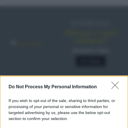
IN EDICOLA
Abbonati o regala
sale&pepe!
SCONTO 40%
A € 28,90
Do Not Process My Personal Information
RICETTE
Ricette di stagione
If you wish to opt-out of the sale, sharing to third parties, or
Dolci e dessert
© 2026 Belpietro Edizioni
processing of your personal or sensitive information for
Periodiche SRL
Primi piatti
targeted advertising by us, please use the below opt-out
Ripr. riservata
Secondi piatti
section to confirm your selection.
P.I. 13673600964
Pane e pizze