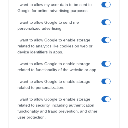
Halloween
Utensili
I want to allow my user data to be sent to
not limited to your visit or usage behaviour. You may click to
Google for online advertising purposes.
Pasqua
Erbe e Aromi
grant or deny consent to Google and its third-party tags to
use your data for below specified purposes in below Google
Cucinare la carne
I want to allow Google to send me
consent section.
Preparare il pesce
personalized advertising.
Fare la pasta
I want to allow Google to enable storage
Pulire le verdure
related to analytics like cookies on web or
Decorare
device identifiers in apps.
LUOGHI E PERSONAGGI
VINI E TERRITORI
I want to allow Google to enable storage
Località
Glossario
related to functionality of the website or app.
Personaggi
Bere bene
I want to allow Google to enable storage
Made in Italy
Conoscere il vino
related to personalization.
Mondo
I want to allow Google to enable storage
NEWS ED EVENTI
VIDEO
related to security, including authentication
News
functionality and fraud prevention, and other
Jeunes Restaurateurs
user protection.
Eventi