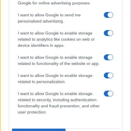
Google for online advertising purposes.
Pasqua
Erbe e Aromi
grant or deny consent to Google and its third-party tags to
use your data for below specified purposes in below Google
Cucinare la carne
I want to allow Google to send me
consent section.
Preparare il pesce
personalized advertising.
Fare la pasta
I want to allow Google to enable storage
Pulire le verdure
related to analytics like cookies on web or
Decorare
device identifiers in apps.
LUOGHI E PERSONAGGI
VINI E TERRITORI
I want to allow Google to enable storage
Località
Glossario
related to functionality of the website or app.
Personaggi
Bere bene
I want to allow Google to enable storage
Made in Italy
Conoscere il vino
related to personalization.
Mondo
I want to allow Google to enable storage
NEWS ED EVENTI
VIDEO
related to security, including authentication
News
functionality and fraud prevention, and other
Jeunes Restaurateurs
user protection.
Eventi
Consigli pratici