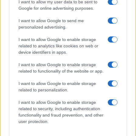
Halloween
Utensili
I want to allow my user data to be sent to
not limited to your visit or usage behaviour. You may click to
Google for online advertising purposes.
Pasqua
Erbe e Aromi
grant or deny consent to Google and its third-party tags to
use your data for below specified purposes in below Google
Cucinare la carne
I want to allow Google to send me
consent section.
Preparare il pesce
personalized advertising.
Fare la pasta
I want to allow Google to enable storage
Pulire le verdure
related to analytics like cookies on web or
Decorare
device identifiers in apps.
LUOGHI E PERSONAGGI
VINI E TERRITORI
I want to allow Google to enable storage
Località
Glossario
related to functionality of the website or app.
Personaggi
Bere bene
I want to allow Google to enable storage
Made in Italy
Conoscere il vino
related to personalization.
Mondo
I want to allow Google to enable storage
NEWS ED EVENTI
VIDEO
related to security, including authentication
News
functionality and fraud prevention, and other
Jeunes Restaurateurs
user protection.
Eventi