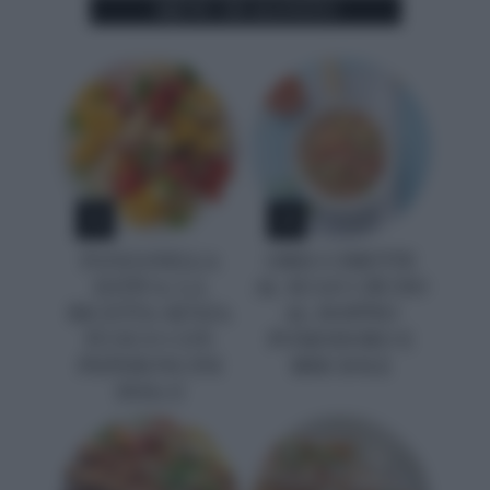
MENU DI AGOSTO
1
2
PANZANELLA
ORECCHIETTE
ESTIVA: LA
AL SUGO CRUDO
RICETTA SENZA
AL DOPPIO
FUOCO CON
POMODORO E
PEPERONCINI
BRICIOLE
DOLCI