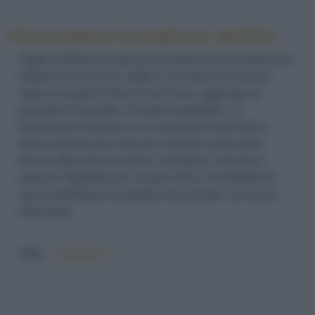
Come preparare la sangria per aperitivo
Taglia a fettine una pesca e un'arancia e un limone non
trattati con la buccia, mettili in una brocca e versaci
sopra un quarto di litro di vino rosso; aggiungi un
pezzetto di cannella, 6 chiodi di garofano, un
bicchierino di brandy e un cucchiaio di zucchero e
lascia riposare per mezz'ora. Alla fine versa nella
brocca altro vino rosso fino a riempirla, mescola e
passa in frigorifero per un paio d'ore. Al momento di
servire distribuisci la sangria nei bicchieri con un po'
della frutta.
TAG:
#aperitivo