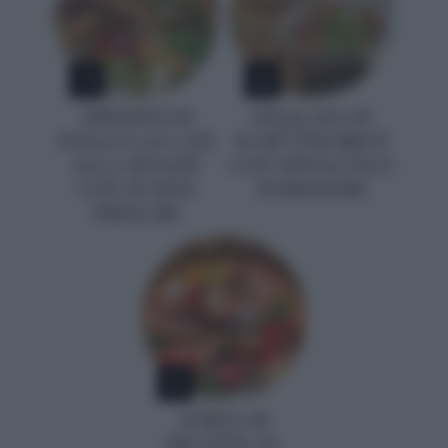
3
4
SPIEDINI DI
INSALATA DI
POLLO LACCATI
SCHÜTTELBROT
ALLA SENAPE
CON SPINACINI E
CON SUSINE
POMODORI
FRESCHE
5
TORTA DI
RICOTTA AL