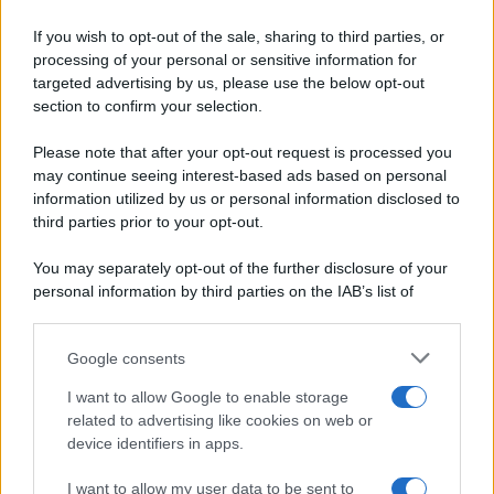
Ricette di stagione
If you wish to opt-out of the sale, sharing to third parties, or
Dolci e dessert
© 2026 Belpietro Edizioni
processing of your personal or sensitive information for
Periodiche SRL
Primi piatti
targeted advertising by us, please use the below opt-out
Ripr. riservata
Secondi piatti
section to confirm your selection.
P.I. 13673600964
Pane e pizze
Privacy Policy
Please note that after your opt-out request is processed you
Aperitivi
may continue seeing interest-based ads based on personal
Cookie Policy
Antipasti
information utilized by us or personal information disclosed to
Preferenze Privacy
Salse e sughi
third parties prior to your opt-out.
Pubblicità
Torte salate
Note legali
You may separately opt-out of the further disclosure of your
Contorni
Chi siamo
personal information by third parties on the IAB’s list of
Marmellate e confetture
downstream participants.
Le migliori ricette di Sale&Pepe
Google consents
This information may also be disclosed by us to third parties
OCCASIONI SPECIALI
SCUOLA DI CUCINA
on the IAB’s List of Downstream Participants that may further
I want to allow Google to enable storage
Natale
Ingredienti
disclose it to other third parties.
related to advertising like cookies on web or
Torte di compleanno
Come fare a...
device identifiers in apps.
Please note that this website/app uses one or more Google
Menu bambini
Dizionario
services and may gather and store information including but
Halloween
Utensili
I want to allow my user data to be sent to
not limited to your visit or usage behaviour. You may click to