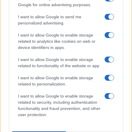
Google for online advertising purposes.
grant or deny consent to Google and its third-party tags to
Pasqua
Erbe e Aromi
use your data for below specified purposes in below Google
Cucinare la carne
I want to allow Google to send me
consent section.
Preparare il pesce
personalized advertising.
Fare la pasta
I want to allow Google to enable storage
Pulire le verdure
related to analytics like cookies on web or
Decorare
device identifiers in apps.
LUOGHI E PERSONAGGI
VINI E TERRITORI
I want to allow Google to enable storage
Località
Glossario
related to functionality of the website or app.
Personaggi
Bere bene
I want to allow Google to enable storage
Made in Italy
Conoscere il vino
related to personalization.
Mondo
I want to allow Google to enable storage
NEWS ED EVENTI
VIDEO
related to security, including authentication
News
functionality and fraud prevention, and other
Jeunes Restaurateurs
user protection.
Eventi
Consigli pratici