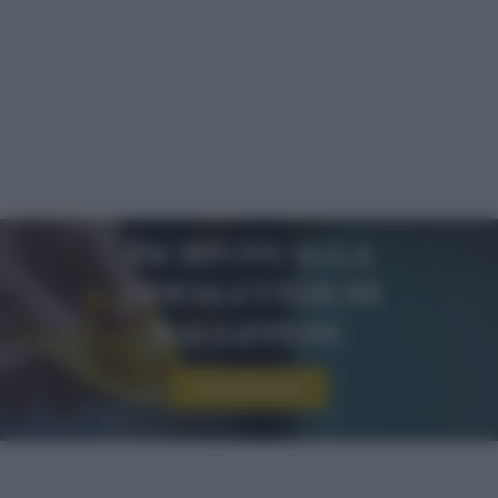
Iscriviti alla
newsletter di
sale&pepe
Iscriviti ora!