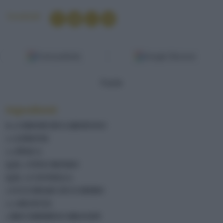
Condividi
Fonti preferite
Google Discover
Facile
Ingredienti
6 1 CHIODI DI GAROFANO
1 1 LIMONE
1 1 PESCA
Q.B. 1 VINO ROSSO
Q.B. 1 CANNELLA
1 CUCCHIAIO ZUCCHERO
1 1 ARANCIA
1 BICCHIERINO BRANDY