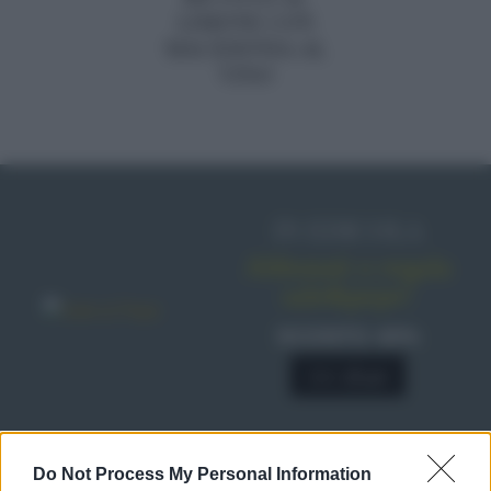
LIMONE CON
MACEDONIA AL
VINO
IN EDICOLA
Abbonati o regala
sale&pepe!
SCONTO 40%
A € 28,90
Do Not Process My Personal Information
RICETTE