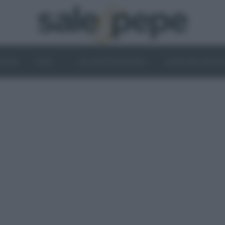
OGHI
VINI
IL LATO VEGETALE
NEWS ED EVENT