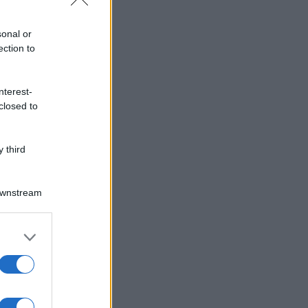
sonal or
ection to
nterest-
closed to
 third
Downstream
er and store
to grant or
ed purposes