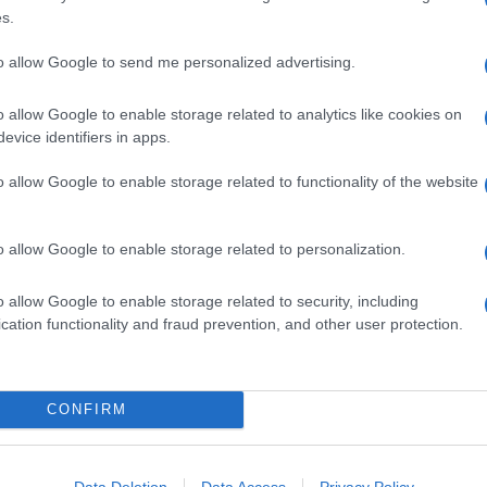
ontata. Esiste anche una variante molto apprezzata al
s.
i glassa al
formaggio fresco
.
to allow Google to send me personalized advertising.
itivo, il
dip di formaggi alla birra
è servito con peperoni
o allow Google to enable storage related to analytics like cookies on
ée con verdure alla birra
.
evice identifiers in apps.
Ingredienti
o allow Google to enable storage related to functionality of the website
220 G DI FARINA
100 G DI BURRO
o allow Google to enable storage related to personalization.
1/2 CUCCHIAINO DI CANNELLA
1/2 CUCCHIAINO DI NOCE MOSCATA
o allow Google to enable storage related to security, including
1/2 CUCCHIANO DI CHIODI DI GARAFONO IN
cation functionality and fraud prevention, and other user protection.
POLVERE
1/2 CUCCHIAINO DI ZENZERO
1/2 CUCCHIAINO DI LIEVITO PER DOLCI
CONFIRM
50 G DI SCORZA CANDITA TAGLIATA A DADINI
1/2 ARANCIA NON TRATTATA
100 G DI ZUCCHERO DI CANNA SCURO
Data Deletion
Data Access
Privacy Policy