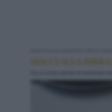
RICETTE
DOLCI/DESSERT
TORTE E CROS
DOLCI ALLA BIRRA
Ecco la ricetta originale del tradizionale d