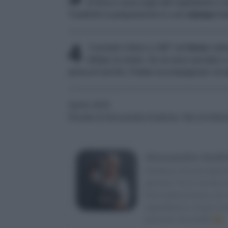
di birra e uova sugli altri ingredienti e
Trasferite la preparazione in uno
stampo
fod
4
Cuocete il dolce a 180° nel
forno
caldo
infilato al centro. Se ne esce asciutto e
prima di servirlo. Potete accompagnare con
Aprile 2025
Ricetta di Alessandra Avallone, foto di Adria
Alessandra Avall
Studiava ancora Agraria 
giornali. Poi è venuto il
food stylist (lavora co
ingredienti e creare la
passioni nel profilo
IG