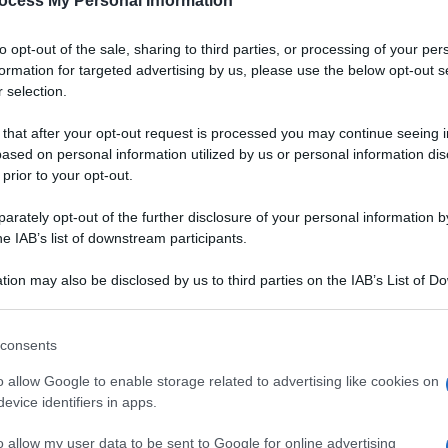
ocess My Personal Information
to opt-out of the sale, sharing to third parties, or processing of your per
formation for targeted advertising by us, please use the below opt-out s
 selection.
 that after your opt-out request is processed you may continue seeing i
ased on personal information utilized by us or personal information dis
 prior to your opt-out.
rately opt-out of the further disclosure of your personal information by
he IAB’s list of downstream participants.
tion may also be disclosed by us to third parties on the IAB’s List of 
 that may further disclose it to other third parties.
 that this website/app uses one or more Google services and may gath
consents
including but not limited to your visit or usage behaviour. You may click 
e irlandese
,
 to Google and its third-party tags to use your data for below specifi
5
/5
VOTA
o allow Google to enable storage related to advertising like cookies on
n Patrizio
(17
ogle consent section.
evice identifiers in apps.
 profumata di
come la
Guinness
,
uvetta
e
scorza d'arancia
. Si
o allow my user data to be sent to Google for online advertising