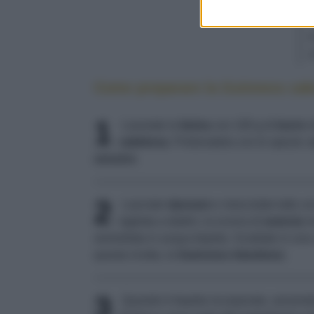
Come preparare la Guinness cak
1
Lavorate la
farina
con 100 g di
burro
s
sabbiosa
. Profumatela con le spezie:
c
zenzero
.
2
Lasciate
riposare
e mescolate tutto co
tagliata a dadini, la scorza di
arancia
no
ammollata in acqua tiepida. Scaldate in una 
questa ricetta, la
Guinness irlandese
).
3
Quando è tiepida incorporate, servendov