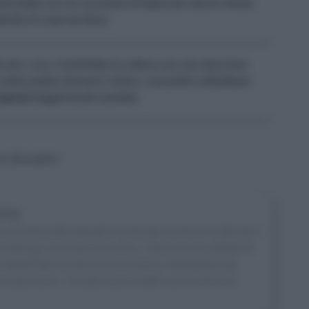
 mescolate con un cucchiaio di legno per alcuni minuti.
erato di carta da forno.
 per 1 ora. Controllate la cottura con uno stecchino
 caldo potete sfornare il dolce. Lasciatelo raffreddare
panna
leggermente montata.
no Brusaferri
one
all’università quando ha iniziato scrivere ricette per i
 catering, la scuola di cucina, i libri e la sua attività di
n Sale&Pepe fin dal primo numero). Manipolare gli
 fa stare bene. Trovate traccia delle sue numerose