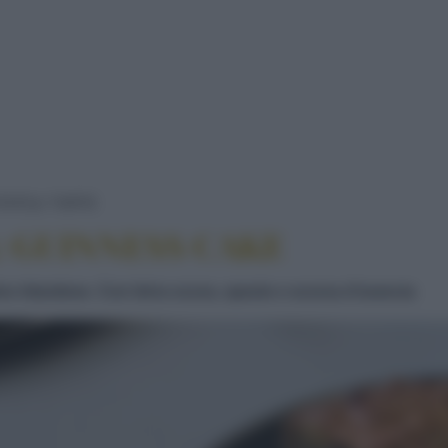
DOLCI ALLA BIRRA: GUINNESS CAKE
TATE
TORTE
: GUINNESS CAKE
olce irlandese. Con birra scura, spezie e scorza d'arancia