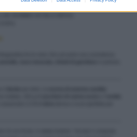
220 G DI UVETTA AMMOLLATA
1,5 DL DI BIRRA SCURA E DENSA
2 UOVA
e
fregandola fra le mani, fino ad avere una consistenza
annella
,
noce moscata
,
chiodi di garofano
in polvere,
n il
lievito
per dolci, la
scorza di arancia candita
n trattata, 100 g di
zucchero di canna scuro
e l'
uvetta
casseruola 1,5 dl di
birra
densa e scura (perfetta per
i di una frusta, le
uova
sbattute. Versate il composto