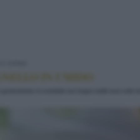
COSTOLETTE DI AGNELLO IN UMIDO
 E CAPRINA
GNELLO IN UMIDO
e gustosissima: le costolette non troppo sottili sono cotte