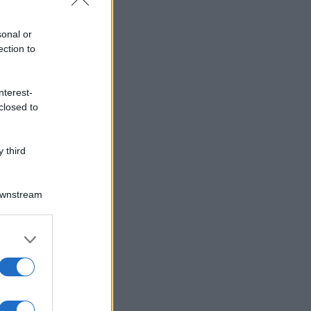
sonal or
ection to
nterest-
closed to
 third
Downstream
er and store
to grant or
ed purposes