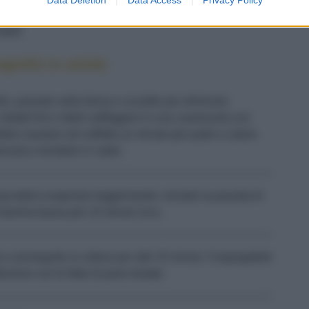
5 CUCCHIAI DI OLIO EXTRAVERGINE DI OLIVA
SALE
 agnello in umido
o, passale nella farina e scuotile per eliminare
tritateli fini e fateli soffriggere in una casseruola con
fatele rosolare nel soffritto un minuto per parte a calore
ruola e tenetele in caldo.
e lasciatelo evaporare leggermente; versate la passata di
 fiamma bassa per 15 minuti circa.
 e proseguite la cottura per altri 15 minuti. Cospargetele
dissime con le fette di pane tostate.