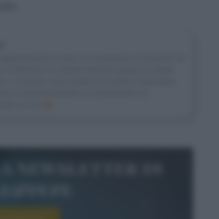
 Adna
ni
appassionati di cucina, si è avvicinata ai fornelli fin da
 di Medicina ha mollato tutto per seguire la strada
ltro, a lavorare come creatrice di ricette e food stylist
ma la sperimentazione, la spontaneità e la
rete sul suo
IG
.
la newsletter di
le&pepe