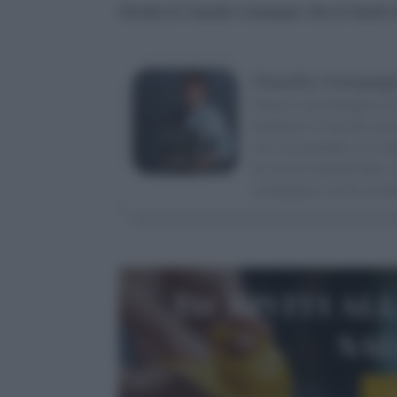
Ricetta di Claudia Compagni, foto di Studio
Claudia Compag
Nata in una famiglia di 
bambina. Al quinto anno
che l’ha portata, tra l’a
sui set di Sale&Pepe. A
campagna: come scopri
Iscriviti al
sa