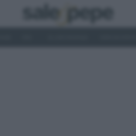
OGHI
VINI
IL LATO VEGETALE
NEWS ED EVENT