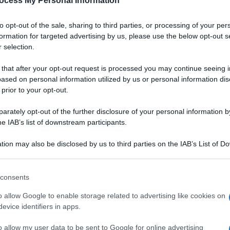
ocess My Personal Information
to opt-out of the sale, sharing to third parties, or processing of your per
formation for targeted advertising by us, please use the below opt-out s
 selection.
 that after your opt-out request is processed you may continue seeing i
ased on personal information utilized by us or personal information dis
 prior to your opt-out.
rately opt-out of the further disclosure of your personal information by
he IAB’s list of downstream participants.
tion may also be disclosed by us to third parties on the IAB’s List of 
 that may further disclose it to other third parties.
 that this website/app uses one or more Google services and may gath
consents
including but not limited to your visit or usage behaviour. You may click 
 to Google and its third-party tags to use your data for below specifi
o allow Google to enable storage related to advertising like cookies on
ta del più conosciuto
ogle consent section.
evice identifiers in apps.
VOTA
rra. Le costolette, cui è
sono passate nella
farina
e
o allow my user data to be sent to Google for online advertising