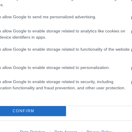
cino
prima di essere bagnate con il
vino
e quindi
s.
tura in poco tempo. Il
pane toscano
, senza sale, esalta
to allow Google to send me personalized advertising.
gnello in umido
o allow Google to enable storage related to analytics like cookies on
o saltate all'aglio
servite con coulis alla menta e le
evice identifiers in apps.
 menta
. Antica ma ancora seducente la ricetta delle
 base di carne di
agnellone
, cotta prima nel brodo e poi
o allow Google to enable storage related to functionality of the website
Ingredienti
o allow Google to enable storage related to personalization.
24 COSTOLETTE DI AGNELLO
o allow Google to enable storage related to security, including
FARINA
cation functionality and fraud prevention, and other user protection.
700 G DI PASSATA DI POMODORO
6 FETTE DI PANE TOSCANO
2 SPICCHI DI AGLIO
CONFIRM
1 MAZZETTO DI PREZZEMOLO
1 BICCHIERE DI VINO BIANCO
PEPERONCINO IN POLVERE
Data Deletion
Data Access
Privacy Policy