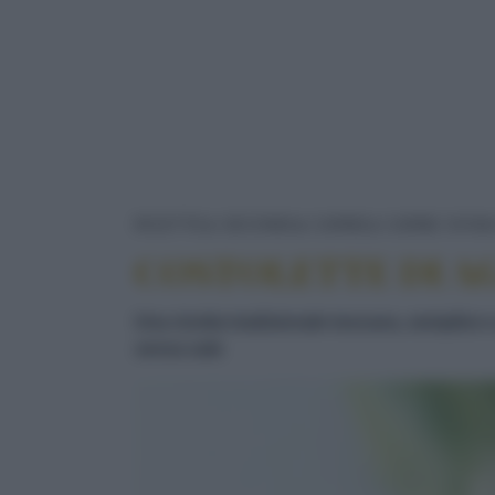
RICETTE
SECONDI
CARNE
CARNE OVINA
COSTOLETTE DI A
Una ricetta tradizionale toscana, semplice 
senza sale