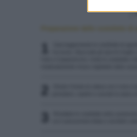
Preparazione delle costolette di
1
Sala leggermente le costolette di agnell
l'eccesso. Sbucciate gli spicchi d'aglio, 
l'olio e il peperoncino. Unite le costolette e 
moderatamente vivace; toglietele dalla casse
2
Diluite il fondo di cottura con il vino 
pomodoro, coprite e cuocete la salsa a
3
Rimettete le costolette nella casseruola
con il prezzemolo tritato e servitele cal