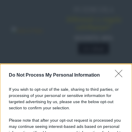
IN EDICOLA
Abbonati o regala
sale&pepe!
SCONTO 40%
A € 28,90
RICETTE
Do Not Process My Personal Information
Ricette di stagione
If you wish to opt-out of the sale, sharing to third parties, or
Dolci e dessert
© 2026 Belpietro Edizioni
processing of your personal or sensitive information for
Periodiche SRL
Primi piatti
targeted advertising by us, please use the below opt-out
Ripr. riservata
Secondi piatti
section to confirm your selection.
P.I. 13673600964
Pane e pizze
Privacy Policy
Please note that after your opt-out request is processed you
Aperitivi
Cookie Policy
may continue seeing interest-based ads based on personal
Antipasti