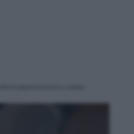
oriti con peperoncino fresco e verdura