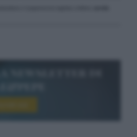
ilandese e il peperoncino tagliato a fettine;
servite
.
la newsletter di
le&pepe
scriviti ora!