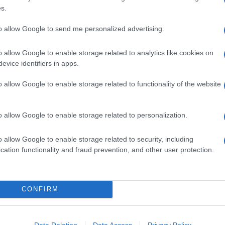
s.
o reinterpretati in maniera più
soft
, secondo i gusti
ca polvere di spezie, il
curry
, da dosare con sapienza
to allow Google to send me personalized advertising.
e senza sovrastare gli altri ingredienti. Il sapore
 più gentile delle verdure.
o allow Google to enable storage related to analytics like cookies on
rry
evice identifiers in apps.
lo etniche, ma anche più vicine alla cucina nostrana. Da
o allow Google to enable storage related to functionality of the website
mandorle, il
pollo al curry
marinato con lo yogurt, il
pollo
i peperoni
. Anche in formato
spiedini
.
o allow Google to enable storage related to personalization.
Ingredienti
300 G DI POLLO A PEZZI SENZA PELLE
o allow Google to enable storage related to security, including
cation functionality and fraud prevention, and other user protection.
4 MELANZANE
FOGLIE DI CORIANDOLO O BASILICO
THAILANDESE
PEPERONCINO FRESCO
CONFIRM
5 CUCCHIAI DI PASTA DI CURRY VERDE
3 SPICCHI DI AGLIO
Data Deletion
Data Access
Privacy Policy