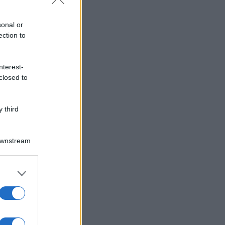
sonal or
ection to
nterest-
closed to
 third
Downstream
er and store
to grant or
ed purposes