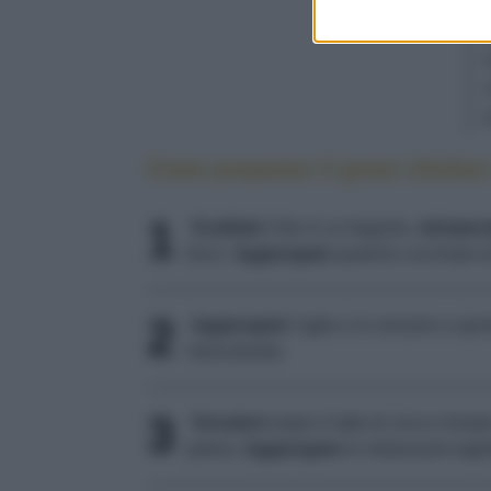
Come preparare il green chicken
1
Scaldate
l'olio in un tegame,
stempera
bruci.
Aggiungete
qualche cucchiaio di
2
Aggiungete
l'aglio e lo zenzero e qui
mescolando.
3
Versatevi
sopra il latte di cocco rimast
palma.
Aggiungete
le melanzane tagli