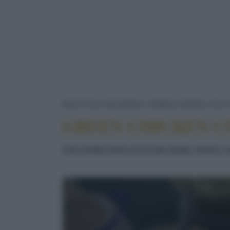
RICETTE
SECONDI
CARNE
ANIMALI DA C
GREEN CHICKEN C
Una ricetta etnica tra le più amate, tenera