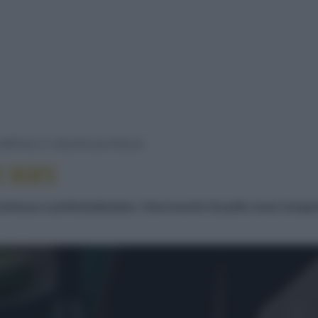
GREEN CHICKEN CURRY
ORTILE E VOLATILI
POLLO
URRY
, cremosa e profumatissima. I bocconcini di pollo sono insap