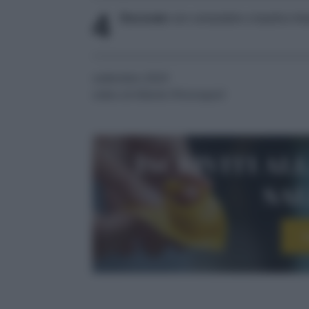
4
Decorate
con coriandolo o basilico tha
settembre 2024
video di Alberto Rinonapoli
Iscriviti al
sa
I