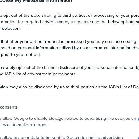
ocess My Personal Information
to opt-out of the sale, sharing to third parties, or processing of your per
formation for targeted advertising by us, please use the below opt-out s
 selection.
 that after your opt-out request is processed you may continue seeing i
ased on personal information utilized by us or personal information dis
 prior to your opt-out.
rately opt-out of the further disclosure of your personal information by
he IAB’s list of downstream participants.
tion may also be disclosed by us to third parties on the IAB’s List of 
 that may further disclose it to other third parties.
 that this website/app uses one or more Google services and may gath
consents
including but not limited to your visit or usage behaviour. You may click 
 to Google and its third-party tags to use your data for below specifi
o allow Google to enable storage related to advertising like cookies on
pollo a pezzi e verdure
ogle consent section.
evice identifiers in apps.
VOTA
afforzato dal tocco
o allow my user data to be sent to Google for online advertising