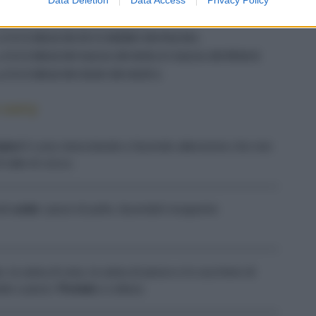
40 G DI ZENZERO TAGLIATO FINEMENTE
450 ML DI LATTE DI COCCO
2 CUCCHIAI DI ZUCCHERO DI PALMA
3 CUCCHIAI DI SALSA DI SOIA E SALSA DI PESCE
4 CUCCHIAI DI OLIO DI OLIVA
 curry
tevi
il curry mescolando e facendo attenzione che non
 latte di cocco.
ndi
unite
i pezzi di pollo, facendoli insaporire
o, la salsa di soia, la salsa di pesce e lo zucchero di
ate a pezzi.
Portate
a cottura.