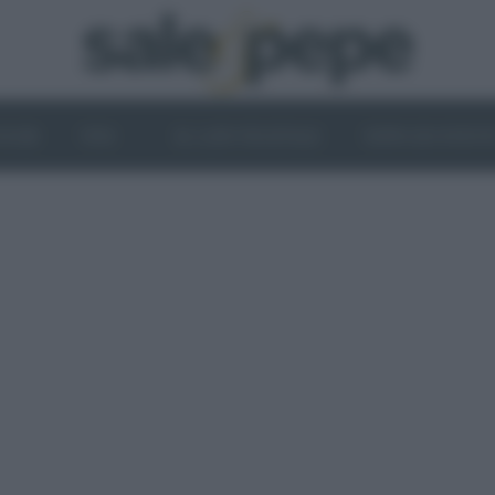
OGHI
VINI
IL LATO VEGETALE
NEWS ED EVENT