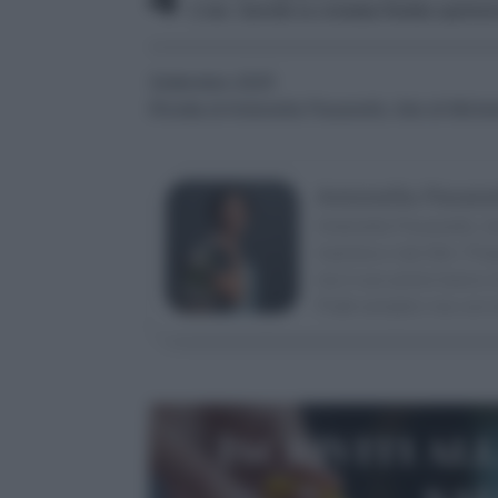
2 ore. Servite la crostata fredda spolve
Settembre 2025
Ricetta di Antonella Pavanello, foto di Mich
Antonella Pavane
Antonella Pavanello, foo
mamma e dai libri. Prep
ma il suo primo banco di
Piatti semplici ma con t
Iscriviti al
sa