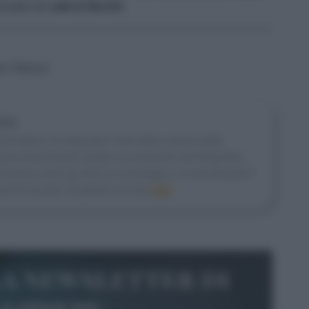
rizzata con
sale in fiocchi
.
ele Tabozzi
llo
d stylist, ha imparato l’arte della cucina dalla
ara manicaretti creativi su numerosi set fotografici,
 prova sono gli amici e la famiglia. La sua filosofia?
occhi insoliti. Scopriteli sul suo
sito
la newsletter di
le&pepe