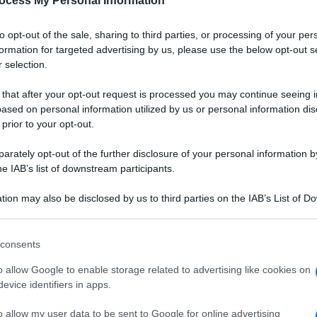
ocess My Personal Information
to opt-out of the sale, sharing to third parties, or processing of your per
formation for targeted advertising by us, please use the below opt-out s
 selection.
 that after your opt-out request is processed you may continue seeing i
ased on personal information utilized by us or personal information dis
 prior to your opt-out.
rately opt-out of the further disclosure of your personal information by
he IAB’s list of downstream participants.
tion may also be disclosed by us to third parties on the IAB’s List of 
 that may further disclose it to other third parties.
 that this website/app uses one or more Google services and may gath
consents
including but not limited to your visit or usage behaviour. You may click 
ostata
, realizzata con un
 to Google and its third-party tags to use your data for below specifi
VOTA
o allow Google to enable storage related to advertising like cookies on
sciroppo d'acero
. Tono
ogle consent section.
evice identifiers in apps.
rata con
cioccolato
iche della
vaniglia
. Un dolce che stupisce anche i meno
o allow my user data to be sent to Google for online advertising