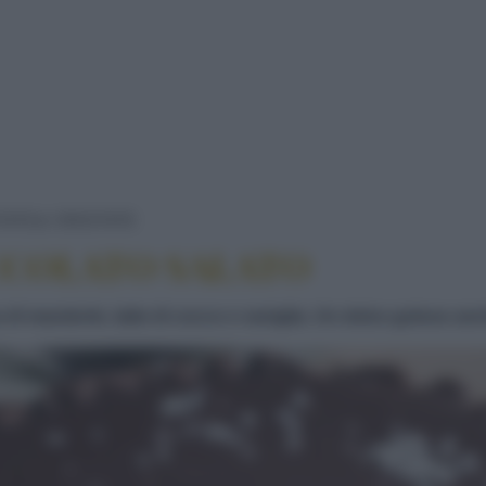
CROSTATA AL CIOCCOLATO SALATO
TATE
CROSTATE
CCOLATO SALATO
a di mandorle, latte di cocco e vaniglia. Un dolce goloso an