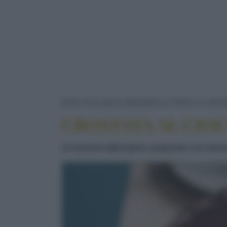
RICETTE
DOLCI/DESSERT
TORTE E CROS
CROSTATA AL CIO
Un dessert alternativo, preparato con farin