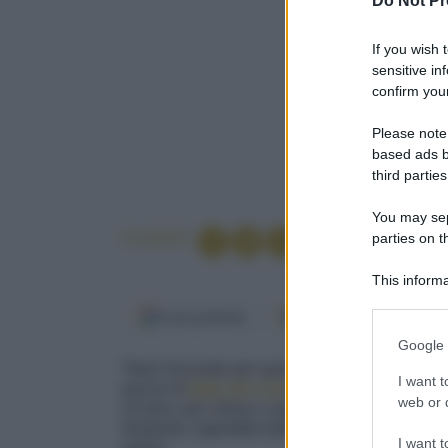
Do Not Pr
If you wish 
sensitive in
confirm your
Please note
based ads b
third parties
You may sepa
Condividi
parties on t
This informa
Participants
Fonti preferite
Google Discover
Please note
Google 
information 
Total chocolate per questa insolita e golosa
cr
deny consent
I want t
guscio di
folla
alle mandorle,
olio di cocco
e
in below Go
web or d
su tono, per colore e sapore, la farcia è prepa
fondente, ingentilito dalle note dolci e aromat
I want t