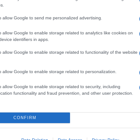
s.
to allow Google to send me personalized advertising.
a con crema bavarese e rose è un dolce candido, buono a
cette speciali, la
crostata con crema allo zafferano
è
o allow Google to enable storage related to analytics like cookies on
ta amalfitana con amarene sciroppate
farcita con
evice identifiers in apps.
la romana
.
o allow Google to enable storage related to functionality of the website
Ingredienti
195 G DI FARINA DI MANDORLE
o allow Google to enable storage related to personalization.
30 G DI CACO IN POLVERE
60 ML DI OLIO DI COCCO ALLO STATO LIQUIDO (O
o allow Google to enable storage related to security, including
BURRO FUSO)
cation functionality and fraud prevention, and other user protection.
45 (CIRCA 3 CUCCHIAI) ML DI SCIROPPO D'ACERO
360 ML DI LATTE DI COCCO
455 G DI CIOCCOLATO FONDENTE
CONFIRM
1 CUCCHIAINO DI ESTRATTO DI VANIGLIA
SALE
SALE IN FIOCCHI PER GUARNIRE
Data Deletion
Data Access
Privacy Policy