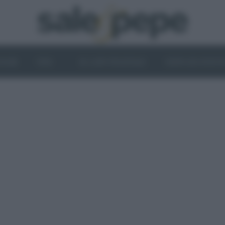
OGHI
VINI
IL LATO VEGETALE
NEWS ED EVENT