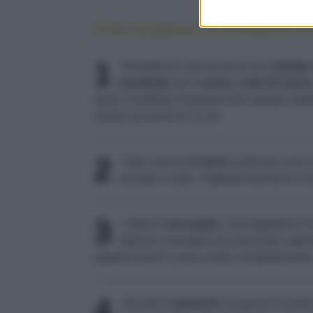
Come preparare la crostata al ci
1
Rivestite di carta da forno uno
stampo
mandorle
con il
cacao
, l'
olio di cocco
bene e trasferite l'impasto nello stampo; dis
risalire sui bordi di 1,5 cm.
2
Fate cuocere
in forno
caldo per circa 1
asciutto e sodo. Toglietelo dal forno e tr
3
Tritate il
cioccolato
e raccoglietelo in 
bollore e versatelo sul cioccolato; at
spatola finché si sarà sciolto completamente,
4
Versate la
ganache
nel guscio di pasta