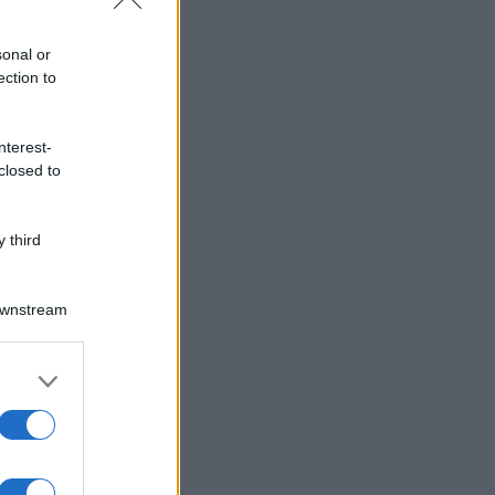
sonal or
ection to
nterest-
closed to
 third
Downstream
er and store
to grant or
ed purposes