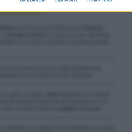
occolato salato
 tondo
da 23 cm. In una ciotola riunite la
farina di
, lo
sciroppo d'acero
e un pizzico di sale. Mescolate
tribuitelo con le mani e pressatelo sul fondo facendolo
2 minuti o finché il guscio risulterà perfettamente
asferitelo su una gratella per farlo raffreddare.
una ciotola. Scaldate il
latte di cocco
fino al limite del
tendete 30 secondi e mescolate delicatamente con una
 unite un pizzico di sale, la
vaniglia
e mescolate.
, livellatela con la spatola e fate raffreddare per almeno