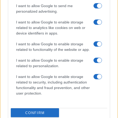
use your data for below specified purposes in below Google
Cucinare la carne
I want to allow Google to send me
consent section.
Preparare il pesce
personalized advertising.
Fare la pasta
I want to allow Google to enable storage
Pulire le verdure
related to analytics like cookies on web or
Decorare
device identifiers in apps.
LUOGHI E PERSONAGGI
VINI E TERRITORI
I want to allow Google to enable storage
Località
Glossario
related to functionality of the website or app.
Personaggi
Bere bene
I want to allow Google to enable storage
Made in Italy
Conoscere il vino
related to personalization.
Mondo
I want to allow Google to enable storage
NEWS ED EVENTI
VIDEO
related to security, including authentication
News
functionality and fraud prevention, and other
Jeunes Restaurateurs
user protection.
Eventi
Consigli pratici
CONFIRM
Benessere