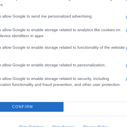
s.
to allow Google to send me personalized advertising.
o allow Google to enable storage related to analytics like cookies on
evice identifiers in apps.
o allow Google to enable storage related to functionality of the website
o allow Google to enable storage related to personalization.
o allow Google to enable storage related to security, including
cation functionality and fraud prevention, and other user protection.
CONFIRM
cchiere d’
acqua
per rinfrescarsi e dissetarsi. Certo, però,
ambiare si può: la soluzione sono le
acque aromatizzate
Data Deletion
Data Access
Privacy Policy