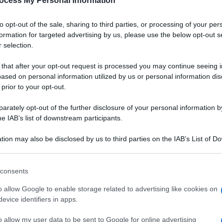
ocess My Personal Information
to opt-out of the sale, sharing to third parties, or processing of your per
formation for targeted advertising by us, please use the below opt-out s
 selection.
 that after your opt-out request is processed you may continue seeing i
ased on personal information utilized by us or personal information dis
 prior to your opt-out.
rately opt-out of the further disclosure of your personal information by
he IAB’s list of downstream participants.
tion may also be disclosed by us to third parties on the IAB’s List of 
 that may further disclose it to other third parties.
 that this website/app uses one or more Google services and may gath
consents
including but not limited to your visit or usage behaviour. You may click 
 to Google and its third-party tags to use your data for below specifi
o allow Google to enable storage related to advertising like cookies on
ogle consent section.
evice identifiers in apps.
o allow my user data to be sent to Google for online advertising