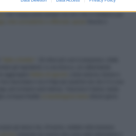
ti, riposano in frigo e, al momento di berle, regalano sorsi
ox
che l’acqua porta sempre con sé e che si moltiplica per
ggi
,
erbe aromatiche e officinali
,
spezie
fresche o
i
“fatte a freddo”
. Gli infusi più cool si preparano, infatti,
celare gli ingredienti, in una brocca, con abbondante
ono aggiungere
fettine di agrumi
, come arancia, limone e
 Una mescolata e via in frigo per qualche ora: da 2-3 a una
nga, più la tisana sarà intensa. Trascorso il riposo, basta
lia, le tisane fredde
si mantengono bene
diversi giorni.
essere gli stessi che, d’inverno, mettete nella tisaniera
 ad hoc
proposte da marchi noti come nelle erboristerie e