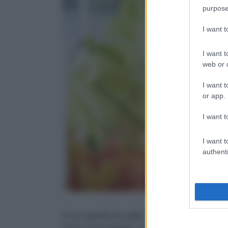
purpose
I want 
I want t
web or d
I want t
or app.
I want t
I want t
authenti
Si sa: quando fa caldo, non c’è come un bel bi
che è un po’ banale. La buona notizia è che c