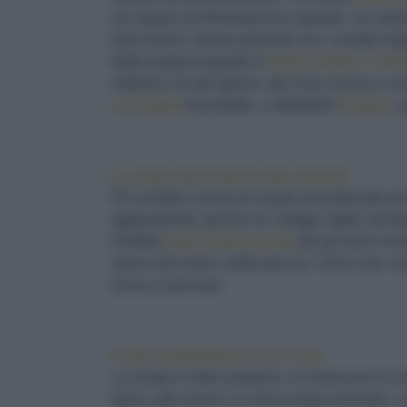
nei negozi di alimentazione naturale. Se volet
dall’inverno, tenete presente che i risultati mi
foglie troppo pregiate) e
tisane fruttate e fiori
natalizie con gli agrumi, alla rosa canina e cos
cucchiaini
di prodotto, o altrettante
bustine
, 
Le acque alla frutta (e alla verdura)
Più semplici ancora le acque aromatizzate per l
aggiungendo, perché no, ortaggi, foglie aromat
Perfetto
drink di benvenuto
per gli amici invi
ritorno dal mare o dalla piscina. Unico neo: no
inizia a macerare.
Come si preparano e con cosa
La ricetta è molto semplice: si riuniscono in un
erbe e altri aromi e si versa acqua minerale, 