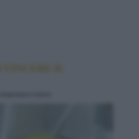
ALDO
 VINCERE IL
e temperature si alzano