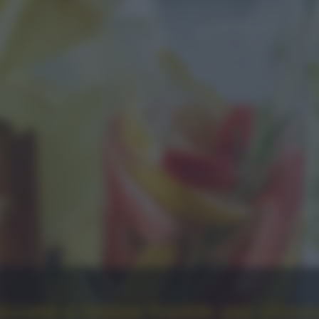
zate e tisane fredde per vincer