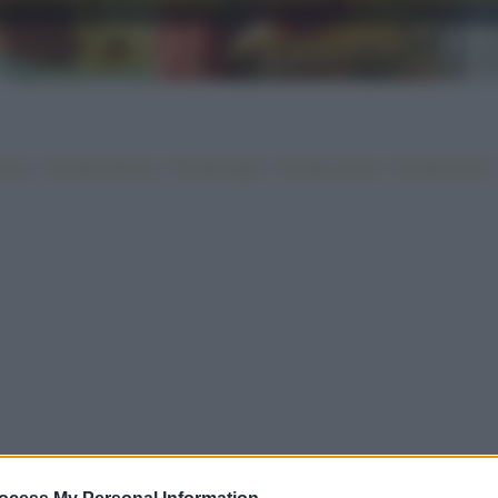
•
•
•
•
iano
Ricette sfiziose
Ricette light
Ricette veloci
Ricette facili