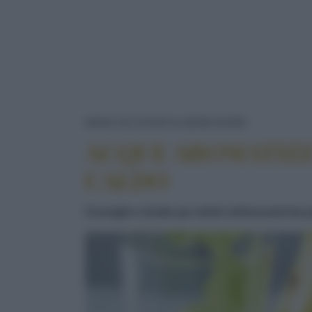
ACQUE AR
NEWS ED EVENTI
BENESSERE
ACQUE AROMATIZZA
CALDO
Consigli e ricette per drink rinfrescanti da