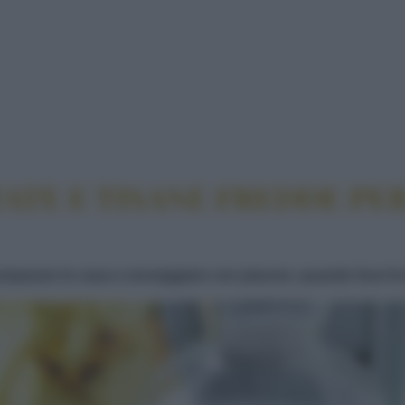
OMATIZZATE E TISANE FREDDE PER VINCERE IL C
TE E TISANE FREDDE PER
 preparare in casa e sorseggiare con piacere, quando fuori l