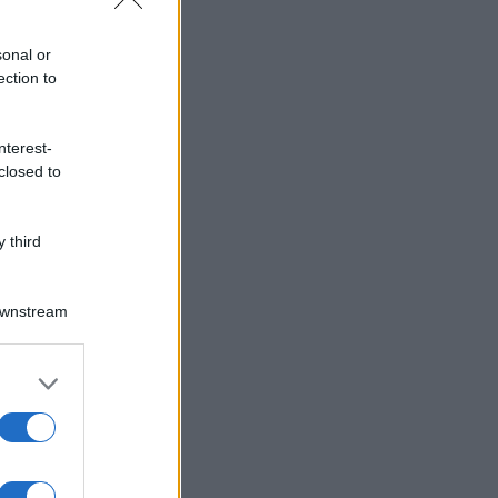
sonal or
ection to
nterest-
closed to
 third
Downstream
er and store
to grant or
ed purposes