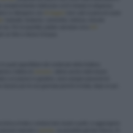
e semplicemente riutilizzare cos’è rimasto in dispensa
gliori si ottengono con
tè leggeri
(non vale la pena di usare
te
: karkadè, lampone, camomilla, melissa, miscele
ì via. Per le quantità, potete calcolare circa
4-5
per un litro e mezzo d’acqua.
e quali approfittare del contenuto della fruttiera
iche e fettine di
zenzero
, ottime anche nelle tisane.
tati a un pranzo in giardino, sono sempre piacevoli di
n durano più di una giornata perché la frutta, dopo un po’,
a brocca frutta e verdura ben lavati e puliti, si aggiungono
a piacere naturale o
gasata
, se possibile già ben fresca. Si