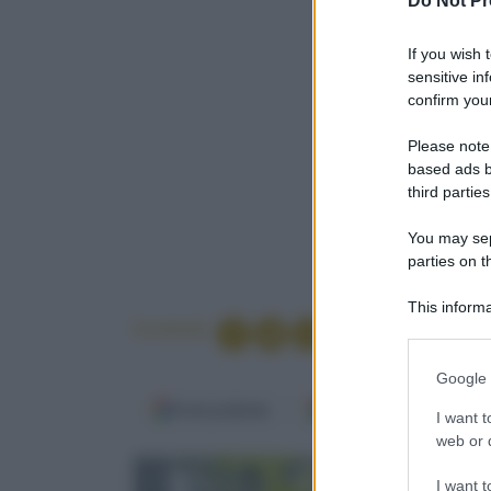
Do Not Pr
If you wish 
sensitive in
confirm your
Please note
based ads b
third parties
You may sepa
parties on t
This informa
Condividi
Participants
Please note
Google 
information 
Fonti preferite
Google Discover
deny consent
I want t
in below Go
web or d
I want t