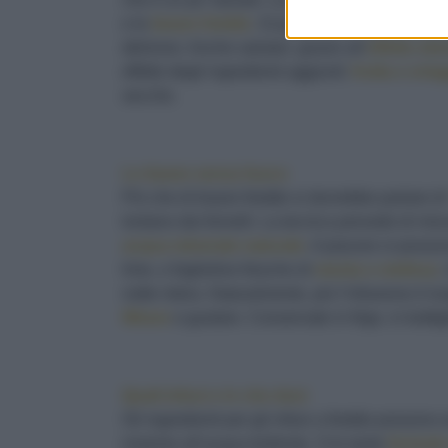
e le
tisane fredde
. Si preparano in pochi minu
deliziosi. Anche salutari, grazie all’
effetto det
effetto degli ingredienti aggiunti:
frutta e orta
secche.
Le tisane senza fuoco
Più che di tisane fredde si dovrebbe parlare d
lontano dai fornelli. La tecnica prevede di mis
acqua minerale naturale
. A piacere si poss
lime, e foglioline fresche di
menta o melissa
.
notte intera. Naturalmente, più l’infusione è lu
filtrare
e gustare. Conservate in frigo, in bottig
Quali infusi e in che dosi
Gli ingredienti per gli infusi a freddo possono 
insieme all’acqua bollente. O le tante
formule