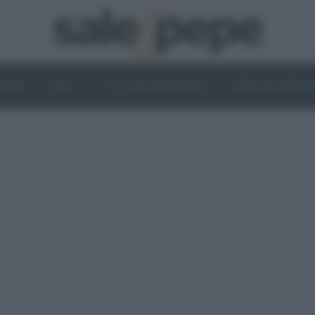
OGHI
VINI
IL LATO VEGETALE
NEWS ED EVENT