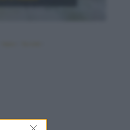
•
•
•
Vegano
Top ricette