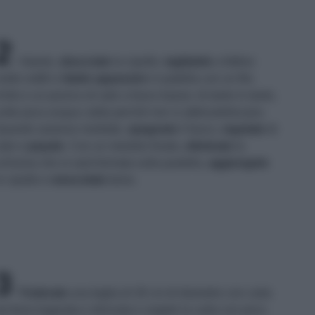
2
Intanto,
sbucciate
la cipolle,
tagliatele
a fettine
olto sottili e
fatele appassire
in padella con un filo
'olio e un pizzico di sale a fuoco basso: di tanto in tanto,
nite poca acqua calda perché non si abbrustoliscano.
uando saranno morbide,
spegnete
il fuoco,
regolate
di
ale e
pepate
. Con un mestolo forato,
eliminate
la
chiuma che si sarà formata sulla pastella,
aggiungete
e cipolle e
mescolate
bene.
3
Foderate
una teglia di 26 cm di diametro con carta
a forno bagnata e strizzata e ungete la carta con poco