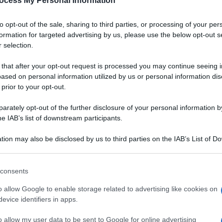
ocess My Personal Information
to opt-out of the sale, sharing to third parties, or processing of your per
formation for targeted advertising by us, please use the below opt-out s
 selection.
 that after your opt-out request is processed you may continue seeing i
ased on personal information utilized by us or personal information dis
 prior to your opt-out.
rately opt-out of the further disclosure of your personal information by
he IAB’s list of downstream participants.
tion may also be disclosed by us to third parties on the IAB’s List of 
 that may further disclose it to other third parties.
 that this website/app uses one or more Google services and may gath
consents
including but not limited to your visit or usage behaviour. You may click 
ia della farinata è antica e
 to Google and its third-party tags to use your data for below specifi
VOTA
o allow Google to enable storage related to advertising like cookies on
gura alla Toscana. La
ogle consent section.
evice identifiers in apps.
d
, da gustare anche
o alcuni
trucchi
per una farinata perfetta, croccante fuori e
o allow my user data to be sent to Google for online advertising