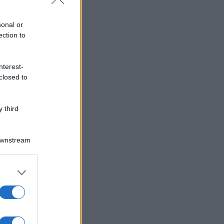
sonal or
ection to
nterest-
closed to
 third
Downstream
er and store
to grant or
ed purposes