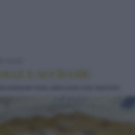
FARINATA CON CIPOLLE E ACCIUGHE
TE SALATE
OLLE E ACCIUGHE
lla tradizionale ricetta, ottima anche come street food