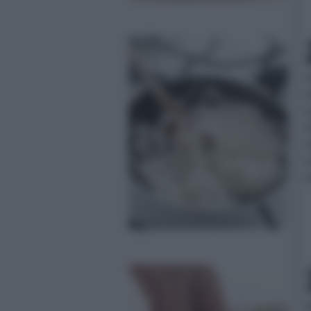
m
d
u
Q
s
s
l
d