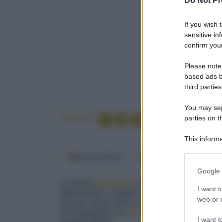
Do Not Pr
If you wish 
sensitive in
confirm your
Please note
based ads b
third parties
You may sepa
Condividi
parties on t
This informa
Participants
Fonti preferite
Google Discover
Please note
Google 
information 
La ricetta
tradizionale
è quella
ligure
. la stor
deny consent
I want t
interessanti, e il piatto è oggi diffuso dalla Li
in below Go
web or d
farinata nasce come uno strepitoso
street foo
accompagnato con
formaggio
e
salumi
. Ecc
I want t