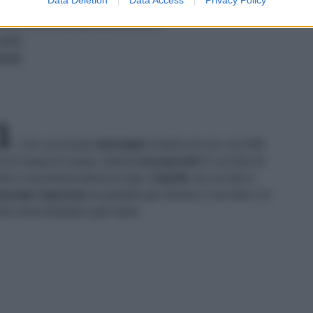
70 G DI PECORINO GRATTUGIATO
OLIO EXTRAVERGINE D'OLIVA
SALE
PEPE
1
Con una frusta
miscelate
la farina di ceci con 600
l di acqua di acqua. Quindi
incorporate
6 cucchiai di
lio e una buona presa di sale.
Coprite
con un telo e
asciate risposare
la pastella per almeno 2 ore (fino a 6
re) mescolandola ogni tanto.