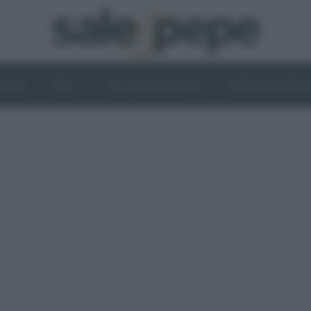
OGHI
VINI
IL LATO VEGETALE
NEWS ED EVENT