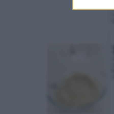
m
o
l
o