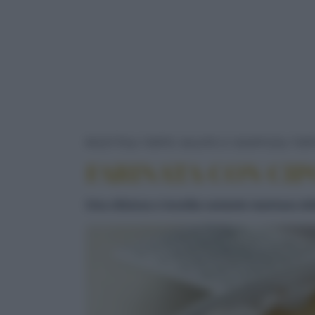
RICETTE
TORTE SALATE E SOUFFLÉ
TOR
FARINATA CON CIP
Una sfiziosa e insolita variante marinara de