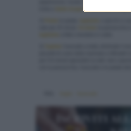
peperoncino, l'aceto, l'aglio sbucciato e schi
d'olio e
fatelo insaporire
per 1 ora in luogo 
2)
Pelate
le patate,
tagliatele
a spicchi e cuo
sale per 20 minuti.
Scottate
la pannocchia in
tagliatela
a fette e tenetela in caldo.
3)
Tagliate
l'avocado a metà, eliminate il no
pezzetti di cuore dalla marinata e infilzateli 
per 5-6 minuti rigirandoli su tutti i lati e sp
con la pannocchia, l'avocado e le patate dolc
TAG:
#aglio
#avocado
Iscriviti al
sa