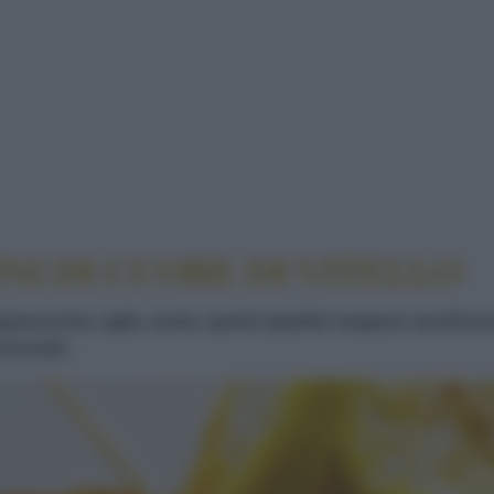
E DI VITELLO
NI DI CUORE DI VITELLO
 peperoncino, aglio, aceto, questi spiedini vengono serviti 
avocado.