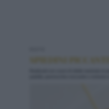
SPIEDINI PICCANTINI DI CUOR
RICETTE
SPIEDINI PICCANTI
Realizzati con cuore di vitello marinato in
padella, pannocchia croccante e cremoso 