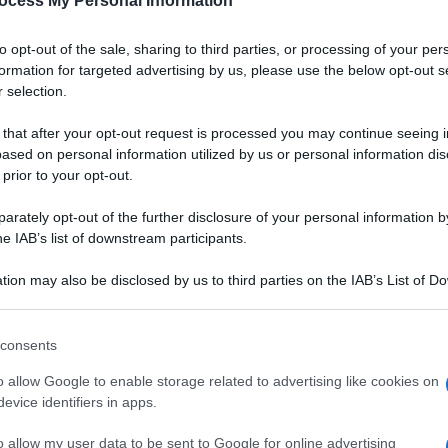
ocess My Personal Information
to opt-out of the sale, sharing to third parties, or processing of your per
formation for targeted advertising by us, please use the below opt-out s
 selection.
 that after your opt-out request is processed you may continue seeing i
ased on personal information utilized by us or personal information dis
 prior to your opt-out.
rately opt-out of the further disclosure of your personal information by
he IAB’s list of downstream participants.
tion may also be disclosed by us to third parties on the IAB’s List of 
 that may further disclose it to other third parties.
 that this website/app uses one or more Google services and may gath
consents
including but not limited to your visit or usage behaviour. You may click 
 to Google and its third-party tags to use your data for below specifi
o allow Google to enable storage related to advertising like cookies on
Ingredienti
ogle consent section.
evice identifiers in apps.
2 DECILITRO ACETO ROSSO
o allow my user data to be sent to Google for online advertising