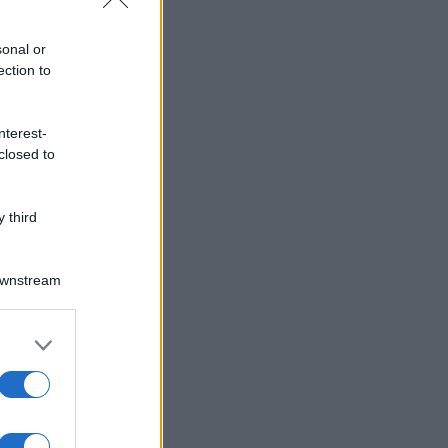
sonal or
ection to
nterest-
closed to
 third
Downstream
er and store
to grant or
ed purposes