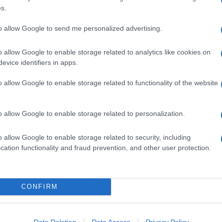
2 SPICCHIO AGLIO
s.
1 AVOCADO
1 CUCCHIAINO CUMINO
to allow Google to send me personalized advertising.
QB OLIO EXTRAVERGINE D'OLIVA
o allow Google to enable storage related to analytics like cookies on
1 PANNOCCHIA DI MAIS
evice identifiers in apps.
2 CUCCHIAIO PASTA DI PEPERONCINO
2 PATATA
o allow Google to enable storage related to functionality of the website
QB PEPE
QB SALE
o allow Google to enable storage related to personalization.
1 VITELLO CUORE
o allow Google to enable storage related to security, including
cation functionality and fraud prevention, and other user protection.
o viene dapprima marinato con la pasta al peperoncino,
egli spiedini che verranno serviti con patate, pannocchia e
CONFIRM
ato e
trasferiteli
in una ciotola con la pasta di
Data Deletion
Data Access
Privacy Policy