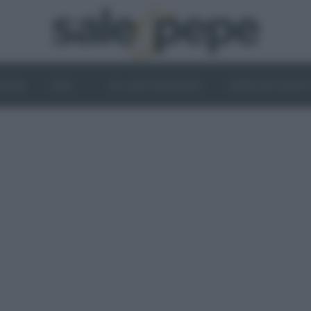
OGHI
VINI
IL LATO VEGETALE
NEWS ED EVENT