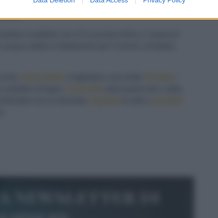
acciato, i semi di cumino, 1 macinata di pepe, un filo
fresco.
cetele in padella con 4-5 cucchiai d'olio e 1 presa di
 acqua salata in ebollizione per 5 minuti, scolatela,
cciolo,
sbucciatelo
e tagliatelo a tocchetti.
Scolate
i
su spiedini di legno.
Cuoceteli
sulla piastra ben calda,
ennellandoli con la marinata;
regolate
di sale e
serviteli
i.
la newsletter di
le&pepe