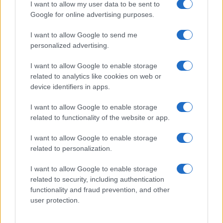
Halloween
Utensili
I want to allow my user data to be sent to
not limited to your visit or usage behaviour. You may click to
Google for online advertising purposes.
Pasqua
Erbe e Aromi
grant or deny consent to Google and its third-party tags to
use your data for below specified purposes in below Google
Cucinare la carne
I want to allow Google to send me
consent section.
Preparare il pesce
personalized advertising.
Fare la pasta
I want to allow Google to enable storage
Pulire le verdure
related to analytics like cookies on web or
Decorare
device identifiers in apps.
LUOGHI E PERSONAGGI
VINI E TERRITORI
I want to allow Google to enable storage
Località
Glossario
related to functionality of the website or app.
Personaggi
Bere bene
I want to allow Google to enable storage
Made in Italy
Conoscere il vino
related to personalization.
Mondo
I want to allow Google to enable storage
NEWS ED EVENTI
VIDEO
related to security, including authentication
News
functionality and fraud prevention, and other
Jeunes Restaurateurs
user protection.
Eventi