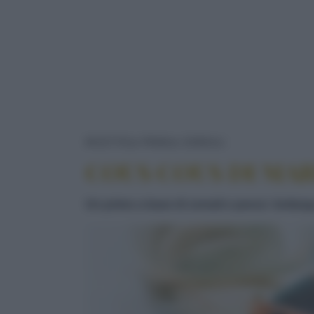
COUS COUS D
RICETTE
PRIMI
CEREALI
COUS COUS DI MA
Un primo a base di cereali e pesce: bottarg