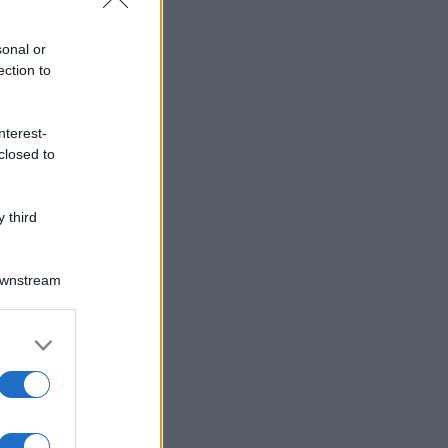
sonal or
ection to
nterest-
closed to
 third
Downstream
er and store
to grant or
ed purposes