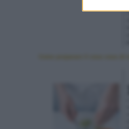
Come preparare il cous cous di 
i
m
a
g
t