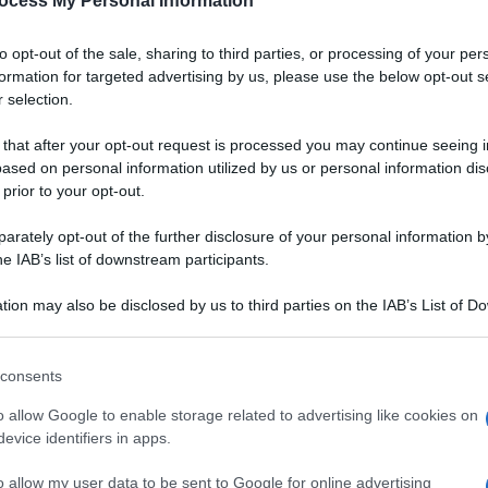
ocess My Personal Information
to opt-out of the sale, sharing to third parties, or processing of your per
formation for targeted advertising by us, please use the below opt-out s
 selection.
 that after your opt-out request is processed you may continue seeing i
ased on personal information utilized by us or personal information dis
 prior to your opt-out.
rately opt-out of the further disclosure of your personal information by
he IAB’s list of downstream participants.
tion may also be disclosed by us to third parties on the IAB’s List of 
 that may further disclose it to other third parties.
 that this website/app uses one or more Google services and may gath
consents
including but not limited to your visit or usage behaviour. You may click 
di pesce pregiato servito
 to Google and its third-party tags to use your data for below specifi
VOTA
o allow Google to enable storage related to advertising like cookies on
to con
cous cous
pronto,
ogle consent section.
evice identifiers in apps.
te si prepara anche
in
ato di
moscardini
e
mazzancolle
è rafforzato dalla
o allow my user data to be sent to Google for online advertising