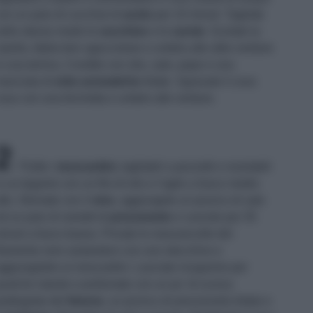
on un paio di cucchiai di
aceto
per 10 minuti. Tagliate
ello stesso modo le
zucchine
e le
carote
. Scolate la
ipolla, fatela ben sgocciolare e unitela alle altre verdure
n una terrina. Condite con olio, sale, pepe e una
anciata di
erbe aromatiche
tritate. Sgranate il cous
ous con una forchetta e unitelo alle verdure.
2
Pulite i
moscardini
, tagliateli a pezzetti e rosolateli
n un tegame con un filo di olio e l'aglio a fuoco medio
lto. Sfumate con il
vino
, aggiungete un pizzico di sale
d un paio di rametti di
prezzemolo
e cuocete per 35
inuti a fuoco basso. Private le mazzancolle del
ilamento nero aiutandovi con uno stecchino e
ggiungetele ai moscardini. Lasciate insaporire per
ualche istante e profumate con un po' di scorza
rattugiata del
limone
, un pizzico di prezzemolo tritato e