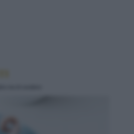
TI
ice ma di carattere