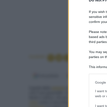
Do Not Pr
If you wish 
sensitive in
confirm your
Please note
based ads b
third parties
You may sepa
Condividi
parties on t
This informa
Participants
Fonti preferite
Google Discover
Please note
Google 
information 
Il gusto della
semola
in granelli è al servizio 
deny consent
I want t
con il suo guazzetto. Un primo piatto prepara
in below Go
web or d
facile e veloce, che per gli amanti del fai da 
casa
come vi raccontiamo
qui
. Il sapore delic
I want t