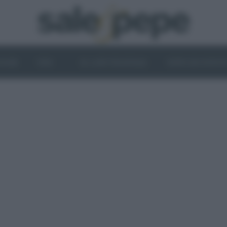
OGHI
VINI
IL LATO VEGETALE
NEWS ED EVENT