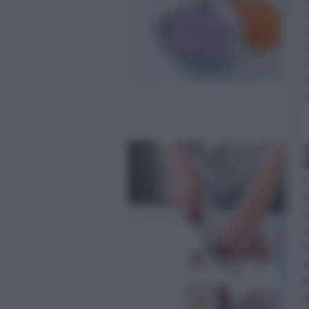
c
n
c
i
m
c
i
a
e
m
f
a
q
g