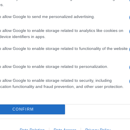
vito freddo dopo qualche ora è ancora più buono.
s.
to allow Google to send me personalized advertising.
s
qui
vi raccontiamo come procedere senza fuoco, un
e giornate estive.
Qui
trovate come preparare un perfetto
o allow Google to enable storage related to analytics like cookies on
anche il
cous cous alla sicialina
con lo zafferano; ma se
evice identifiers in apps.
 e verdure
.
o allow Google to enable storage related to functionality of the website
Ingredienti
250 G DI COUS COUS A COTTURA RAPIDA
o allow Google to enable storage related to personalization.
600 G DI MOSCARDINI
500 G DI MAZZANCOLLE SGUSCIATE
o allow Google to enable storage related to security, including
1 CUCCHIAIO DI BOTTARGA DI MUGGINE IN
cation functionality and fraud prevention, and other user protection.
POLVERE
2 ZUCCHINE
4 CAROTINE
CONFIRM
1 CIPOLLA ROSSA
1 SPICCHIO DI AGLIO
PREZZEMOLO, TIMO E BASILICO
Data Deletion
Data Access
Privacy Policy