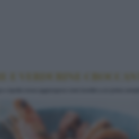
I MARE E VERDURINE CROCCANTI
RE E VERDURINE CROCCAN
a e cipolla rossa aggiungono note insolite a un primo sempl