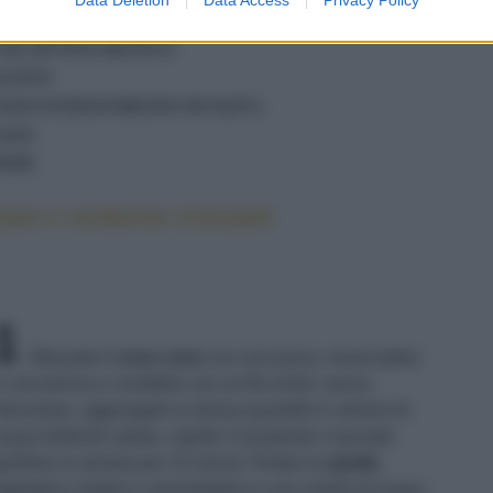
1 LIMONE NON TRATTATO
1 DL DI VINO BIANCO
ACETO
OLIO EXTRAVERGINE DI OLIVA
SALE
PEPE
mare e verdurine croccanti
1
Misurate il
cous cous
con una tazza, rovesciatelo
n una terrina e conditelo con un filo d'olio: senza
escolare, aggiungete la stessa quantità in volume di
cqua bollente salata, coprite il recipiente e lasciate
onfiare la semola per 10 minuti. Pelate la
cipolla
,
agliatela a dadini e ammollatela in una ciotola di acqua