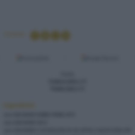
Condividi
Fonti preferite
Google Discover
Facile
Cottura (min.)
45
Totale (min.)
45
Ingredienti
100 GRAMMI FARRO PERLATO
200 GRAMMI CECI
200 GRAMMI CANNELLINI IN SCATOLA SGOCCIOLATI