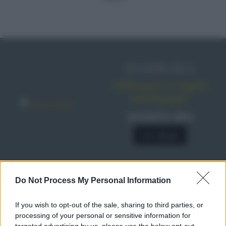
IN EDICOLA
Abbonati o regala
sale&pepe!
SCONTO 40%
A € 28,90
Do Not Process My Personal Information
RICETTE
Ricette di stagione
If you wish to opt-out of the sale, sharing to third parties, or
Dolci e dessert
© 2026 Belpietro Edizioni
processing of your personal or sensitive information for
Periodiche SRL
Primi piatti