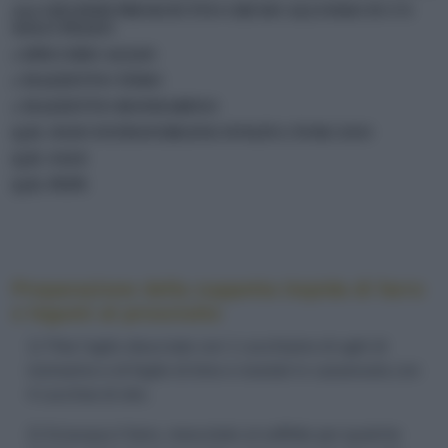
100 GRAMMI PROSCIUTTO CRUDO ALL'OSSO IN UN
SOLO PEZZO
1 SPICCHIO AGLIO
1 MAZZETTO TIMO
1 MAZZETTO ROSMARINO
Q.B. OLIO EXTRAVERGINE D'OLIVA TOSCANO
Q.B. SALE
Q.B. PEPE
Preparazione della zuppetta tiepida di farro
e legumi al prosciutto
1) Trita l'aglio sbucciato con 1 cucchiaino di aghi di
rosmarino e di foglie di timo e rosolali in casseruola con
4 cucchiai di olio.
2) Sciacqua il farro, mescolalo al soffritto per qualche