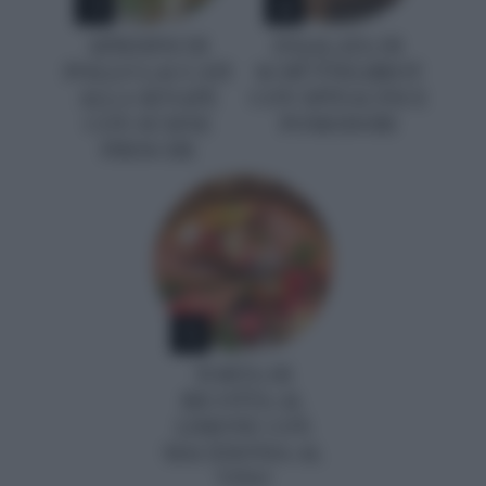
3
4
SPIEDINI DI
INSALATA DI
POLLO LACCATI
SCHÜTTELBROT
ALLA SENAPE
CON SPINACINI E
CON SUSINE
POMODORI
FRESCHE
5
TORTA DI
RICOTTA AL
LIMONE CON
MACEDONIA AL
VINO