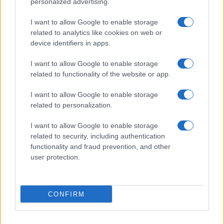
personalized advertising.
Fare la pasta
I want to allow Google to enable storage
Pulire le verdure
related to analytics like cookies on web or
Decorare
device identifiers in apps.
LUOGHI E PERSONAGGI
VINI E TERRITORI
I want to allow Google to enable storage
Località
Glossario
related to functionality of the website or app.
Personaggi
Bere bene
I want to allow Google to enable storage
Made in Italy
Conoscere il vino
related to personalization.
Mondo
I want to allow Google to enable storage
NEWS ED EVENTI
VIDEO
related to security, including authentication
News
functionality and fraud prevention, and other
Jeunes Restaurateurs
user protection.
Eventi
Consigli pratici
CONFIRM
Benessere
Cultura del cibo