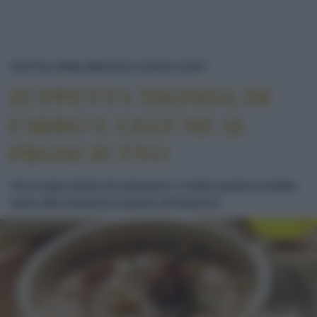
ZUPPETTA TIEPIDA 
RICETTE
PRIMI
MINESTRA E ZUPPA
ZUPPA
ZUPPETTA TIEPIDA DI
FARRO E LEGUMI AL
PROSCIUTTO
Una zuppa facile da preparare e molto gustosa adatta
tanto alla primavera quanto all'autunno