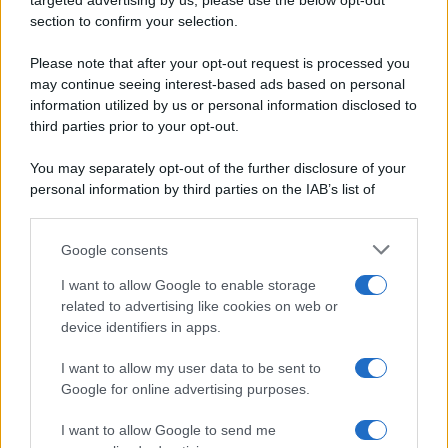
targeted advertising by us, please use the below opt-out
Ripr. riservata
Secondi piatti
section to confirm your selection.
P.I. 13673600964
Pane e pizze
Privacy Policy
Please note that after your opt-out request is processed you
Aperitivi
may continue seeing interest-based ads based on personal
Cookie Policy
Antipasti
information utilized by us or personal information disclosed to
Preferenze Privacy
Salse e sughi
third parties prior to your opt-out.
Pubblicità
Torte salate
Note legali
You may separately opt-out of the further disclosure of your
Contorni
Chi siamo
personal information by third parties on the IAB’s list of
Marmellate e confetture
downstream participants.
Le migliori ricette di Sale&Pepe
Google consents
This information may also be disclosed by us to third parties
OCCASIONI SPECIALI
SCUOLA DI CUCINA
on the IAB’s List of Downstream Participants that may further
I want to allow Google to enable storage
Natale
Ingredienti
disclose it to other third parties.
related to advertising like cookies on web or
Torte di compleanno
Come fare a...
device identifiers in apps.
Please note that this website/app uses one or more Google
Menu bambini
Dizionario
services and may gather and store information including but
Halloween
Utensili
I want to allow my user data to be sent to
not limited to your visit or usage behaviour. You may click to
Google for online advertising purposes.
grant or deny consent to Google and its third-party tags to
Pasqua
Erbe e Aromi
use your data for below specified purposes in below Google
Cucinare la carne
I want to allow Google to send me
consent section.
Preparare il pesce