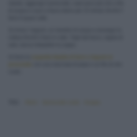
istante, aggiungi il prosciutto, copri poco più che a filo
di acqua e cuoci a fuoco dolce per 15 minuti, finchè il
farro è quasi cotto.
3) Unisci i legumi, un mestolo di acqua e prosegui la
cottura finchè il farro è cotto. Togli dal fuoco, regola di
sale, lascia intiepidire la zuppa.
4) Servi la
zuppetta tiepida di farro e legumi al
prosciutto
con una macinata di pepe e un filo di olio
crudo.
TAG:
#farro
#prosciutto crudo
#zuppa