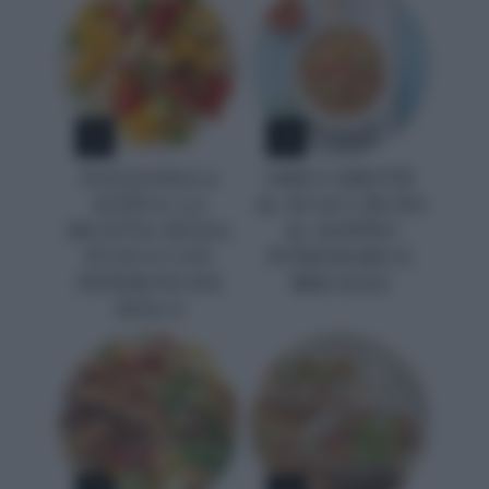
1
2
PANZANELLA
ORECCHIETTE
ESTIVA: LA
AL SUGO CRUDO
RICETTA SENZA
AL DOPPIO
FUOCO CON
POMODORO E
PEPERONCINI
BRICIOLE
DOLCI