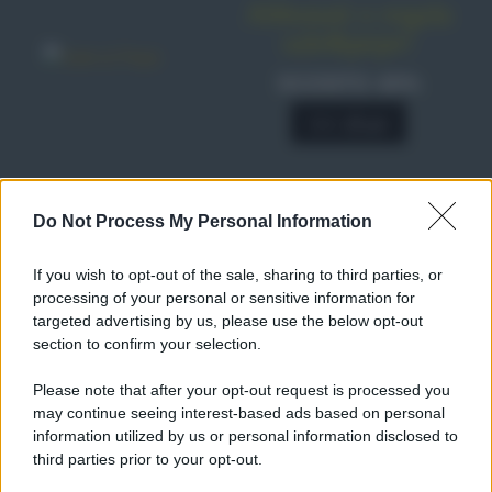
Abbonati o regala
sale&pepe!
SCONTO 40%
A € 28,90
Do Not Process My Personal Information
RICETTE
Ricette di stagione
If you wish to opt-out of the sale, sharing to third parties, or
Dolci e dessert
© 2026 Belpietro Edizioni
processing of your personal or sensitive information for
Periodiche SRL
Primi piatti
targeted advertising by us, please use the below opt-out
Ripr. riservata
Secondi piatti
section to confirm your selection.
P.I. 13673600964
Pane e pizze
Privacy Policy
Please note that after your opt-out request is processed you
Aperitivi
may continue seeing interest-based ads based on personal
Cookie Policy
Antipasti
information utilized by us or personal information disclosed to
Preferenze Privacy
Salse e sughi
third parties prior to your opt-out.
Pubblicità
Torte salate