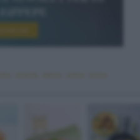
le&pepe
scriviti ora!
ustico
#secondo
#sfizioso
#veloce
#verace