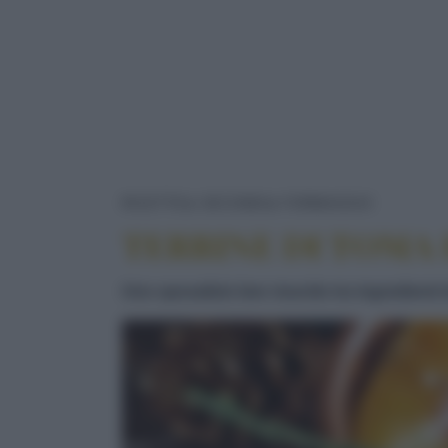
TERRINE
RICETTE
SECONDI
FORMAGGIO
TERRINE DI TOMA 
Uno sposalizio ben riuscito tra ingredienti