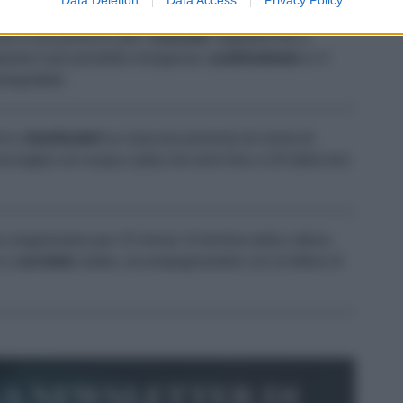
a tocchetti e metteteli nel mixer con il formaggio
chio e una presa di sale.
Azionate
l'apparecchio e
mposto il più possibile omogeneo;
suddividetelo
in 4
angrattato.
mi e
distribuiteli
su ciascuna porzione di crema di
una teglia con acqua calda che arrivi fino a 2/3 della loro
a bagnomaria per 15 minuti. Al termine della cottura,
o e
servitele
subito, accompagnandole con le fettine di
la newsletter di