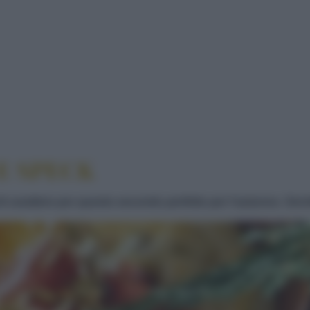
 DI TOMA E SPECK
E SPECK
 di carattere per questo secondo perfetto per l'autunno. Ser