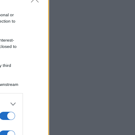
sonal or
ection to
nterest-
closed to
 third
Downstream
er and store
to grant or
ed purposes