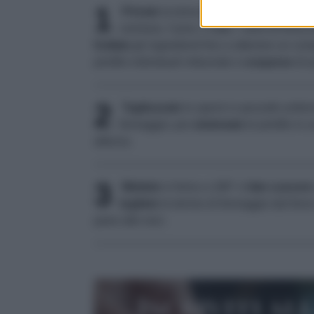
1
Private
la toma della crosta,
tagliatela
cremoso, l'uovo, il latte, i semi di finoc
frullate
gli ingredienti fino a ottenere un co
pirofile individuali imburrate e
cosparse
di p
2
Tagliuzzate
lo speck in pezzetti unifor
formaggio; poi
sistemate
le pirofile in 
altezza.
3
Mettete
in forno a 180° e
fate cuocere
togliete
le terrine di formaggio dal forn
pane alle noci.
Iscriviti al