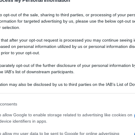
ocess My Personal Information
to opt-out of the sale, sharing to third parties, or processing of your per
formation for targeted advertising by us, please use the below opt-out s
 selection.
 that after your opt-out request is processed you may continue seeing i
ased on personal information utilized by us or personal information dis
 prior to your opt-out.
rately opt-out of the further disclosure of your personal information by
he IAB’s list of downstream participants.
tion may also be disclosed by us to third parties on the IAB’s List of 
 that may further disclose it to other third parties.
 that this website/app uses one or more Google services and may gath
consents
including but not limited to your visit or usage behaviour. You may click 
arattere per questo
 to Google and its third-party tags to use your data for below specifi
VOTA
o allow Google to enable storage related to advertising like cookies on
noporzioni
ogle consent section.
evice identifiers in apps.
ese
, a base di carne, pesce o verdure; prendono il nome
o allow my user data to be sent to Google for online advertising
o
ceramica
. Sono cotte in forno a bagnomaria e possono