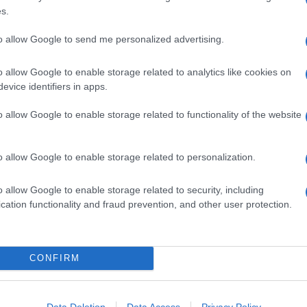
s.
e, come in questa ricetta, o essere sformate.
to allow Google to send me personalized advertising.
o con un guscio di
pasta
, da pane, sfoglia, fillo o brisée.
o allow Google to enable storage related to analytics like cookies on
Ingredienti
evice identifiers in apps.
200 G DI FORMAGGIO FRESCO CREMOSO
o allow Google to enable storage related to functionality of the website
150 G DI TOMA STAGIONATA
50 G DI FETTINE DI SPECK
o allow Google to enable storage related to personalization.
1 DL DI LATTE
1 UOVO
o allow Google to enable storage related to security, including
1 CUCCHIAIO DI SEMI DI FINOCCHIO
cation functionality and fraud prevention, and other user protection.
PANGRATTATO
8 FETTE SOTTILI DI PANE ALLE NOCI
BURRO
CONFIRM
SALE
PEPE
Data Deletion
Data Access
Privacy Policy