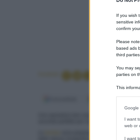
Do Not Pr
If you wish 
sensitive in
confirm your
Please note
based ads b
third parties
You may sepa
Condividi
parties on t
This informa
Participants
Fonti preferite
Google Discover
Please note
Google 
information 
Uno sposalizio ben riuscito tra ingredienti di c
deny consent
I want t
secondo perfetto per l'autunno. Servito in mo
in below Go
web or d
Le
terrine
sono preparazioni di origine
franc
I want t
dallo stesso recipiente di cottura, in
terracotta