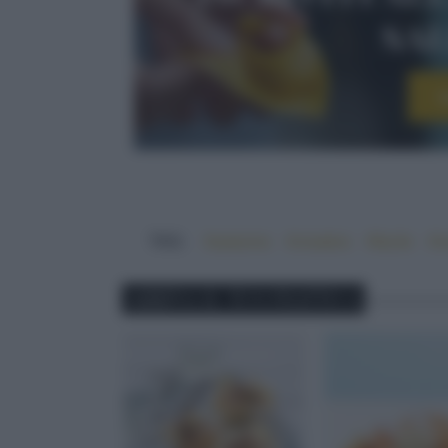
sa
I
TAG:
#autunno
#creativo
#facile
#r
ABBINA IL TUO PIATTO A