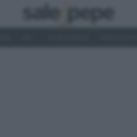
OGHI
VINI
IL LATO VEGETALE
NEWS ED EVENT