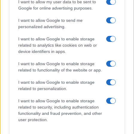
Halloween
Utensili
I want to allow my user data to be sent to
not limited to your visit or usage behaviour. You may click to
Google for online advertising purposes.
Pasqua
Erbe e Aromi
grant or deny consent to Google and its third-party tags to
use your data for below specified purposes in below Google
Cucinare la carne
I want to allow Google to send me
consent section.
Preparare il pesce
personalized advertising.
Fare la pasta
I want to allow Google to enable storage
Pulire le verdure
related to analytics like cookies on web or
Decorare
device identifiers in apps.
LUOGHI E PERSONAGGI
VINI E TERRITORI
I want to allow Google to enable storage
Località
Glossario
related to functionality of the website or app.
Personaggi
Bere bene
I want to allow Google to enable storage
Made in Italy
Conoscere il vino
related to personalization.
Mondo
I want to allow Google to enable storage
NEWS ED EVENTI
VIDEO
related to security, including authentication
News
functionality and fraud prevention, and other
Jeunes Restaurateurs
user protection.
Eventi