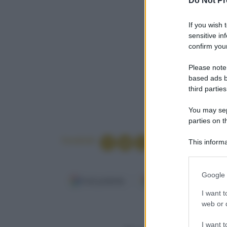
Do Not Pr
If you wish 
sensitive in
confirm your
Please note
based ads b
third parties
You may sepa
parties on t
Condividi
This informa
Participants
Please note
Google 
information 
Fonti preferite
Google Discover
deny consent
I want t
in below Go
web or d
Media
Per 4 persone
I want t