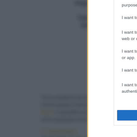
Preparazione (min.)
15
purpose
5
Cottura (min.)
60
I want 
Totale (min.)
75 minuti
Calorie
510/porzione
I want t
web or d
I want t
or app.
I want t
I want t
authenti
Tra le varietà di riso più indicate ci sono il
Ca
chicchi grossi e ben disposti a tenere la
cott
burro
in quantità e anche
midollo
di bue, ch
viene preparato anche con un buon
olio di 
La mantecatura