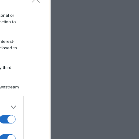
sonal or
ection to
nterest-
closed to
 third
Downstream
er and store
to grant or
ed purposes