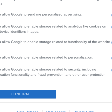
s.
00 G DI PISELLI
200 G DI TOTANO
to allow Google to send me personalized advertising.
4 ACCIUGHE O ALICI SOTT'OLIO
2 LITRI DI BRODO VEGETALE
o allow Google to enable storage related to analytics like cookies on
1 CIPOLLA
evice identifiers in apps.
1/2 BICCHIERE DI VINO BIANCO
o allow Google to enable storage related to functionality of the website
40 G DI BURRO
OLIO EXTRAVERGINE D'OLIVA
SALE
o allow Google to enable storage related to personalization.
PEPE BIANCO
o allow Google to enable storage related to security, including
cation functionality and fraud prevention, and other user protection.
rnaroli
, il
Vialone
Nano
, l'
Arborio
, il
Baldo
, varietà a
ura
, studiate apposta per il risotto. Un tempo si usava
e dava una morbidezza grassa al piatto, oggi non il riso
CONFIRM
oliva
e non sempre è necessario tostarlo.
Data Deletion
Data Access
Privacy Policy