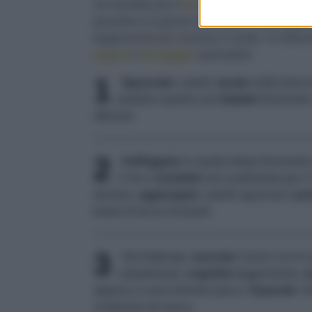
Se decidete per il
burro
, aggiungetelo solo 
garantisca la giusta cremosità. Potete agg
leggermente più cremoso il risotto. Un'altern
yogurt
o
formaggio
spalmabile.
1
Sgusciate
i piselli,
lavate
molto bene 
pentola coperta; poi
tritatele
finemente 
ottenuto.
2
Soffriggete
la cipolla tritata finemente
il riso e
tostatelo
nel condimento per 2 
sfumare,
aggiungete
i piselli sgusciati e
por
brodo di bucce di piselli.
3
Nel frattempo,
lavorate
il burro con le 
antiaderente,
ungetela
leggermente,
c
appena a carne diventa opaca.
Separate
i t
contenuta nel sacco.