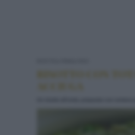
RISOTTO CON TOT
RICETTE
PRIMI
RISO
RISOTTO CON TOTA
ACCIUGA
Un risotto all'onda, preparato con verdure 