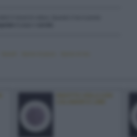
 ultimi 5 minuti di cottura. Quando il riso è pronto
egolate
di pepe e
servite
.
#piselli
#primo di pesce
#primo di riso
N
RISOTTO VIOLA CON
CALAMARI E LIME