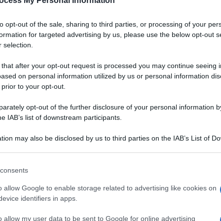
ocess My Personal Information
to opt-out of the sale, sharing to third parties, or processing of your per
formation for targeted advertising by us, please use the below opt-out s
 selection.
 that after your opt-out request is processed you may continue seeing i
ased on personal information utilized by us or personal information dis
 prior to your opt-out.
rately opt-out of the further disclosure of your personal information by
he IAB’s list of downstream participants.
tion may also be disclosed by us to third parties on the IAB’s List of 
 that may further disclose it to other third parties.
 that this website/app uses one or more Google services and may gath
consents
including but not limited to your visit or usage behaviour. You may click 
 to Google and its third-party tags to use your data for below specifi
o allow Google to enable storage related to advertising like cookies on
ogle consent section.
evice identifiers in apps.
Ingredienti
320 G DI RISO VIALONE NANO
o allow my user data to be sent to Google for online advertising