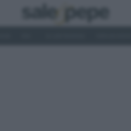
OGHI
VINI
IL LATO VEGETALE
NEWS ED EVENT