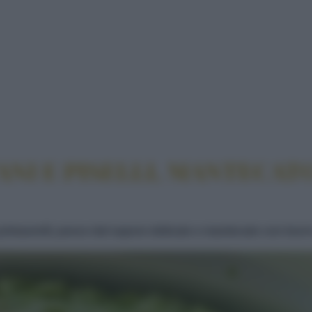
ANI E PISELLI, MANTECATO AL BURRO DI ACCIUGA
NI E PISELLI, MANTECATO
primaverili, pesce dal sapore delicato e mantecato con burr