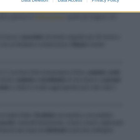
alla fine e ben
freddo
, in modo che lo shock termico
iungere anche una
patata
bollita schiacciata per rendere
ativa golosa è il
mascarpone
, quella più leggera con
le bucce,
cuocetele
nel brodo vegetale per 40 minuti a
con un frullatore a immersione e
filtrate
il brodo
 in 2 cucchiai d'olio extravergine d'oliva,
salatela
,
unite
minuti,
salatelo
e
innaffiatelo
di vino bianco.
Lasciate
tate
a cottura il risotto aggiungendo poco alla volta il
acciughe tritate.
Scaldate
una piastra o una padella
uocete
i totanetti brevemente, a fuoco vivace, togliendoli
entacoli dal corpo ed
eliminate
la piccola cartilagine