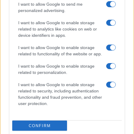
Cucinare la carne
I want to allow Google to send me
consent section.
Preparare il pesce
personalized advertising.
Fare la pasta
I want to allow Google to enable storage
Pulire le verdure
related to analytics like cookies on web or
Decorare
device identifiers in apps.
LUOGHI E PERSONAGGI
VINI E TERRITORI
I want to allow Google to enable storage
Località
Glossario
related to functionality of the website or app.
Personaggi
Bere bene
I want to allow Google to enable storage
Made in Italy
Conoscere il vino
related to personalization.
Mondo
I want to allow Google to enable storage
NEWS ED EVENTI
VIDEO
related to security, including authentication
News
functionality and fraud prevention, and other
Jeunes Restaurateurs
user protection.
Eventi
Consigli pratici
CONFIRM
Benessere
Cultura del cibo