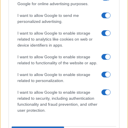
Google for online advertising purposes.
Pasqua
Erbe e Aromi
grant or deny consent to Google and its third-party tags to
use your data for below specified purposes in below Google
Cucinare la carne
I want to allow Google to send me
consent section.
Preparare il pesce
personalized advertising.
Fare la pasta
I want to allow Google to enable storage
Pulire le verdure
related to analytics like cookies on web or
Decorare
device identifiers in apps.
LUOGHI E PERSONAGGI
VINI E TERRITORI
I want to allow Google to enable storage
Località
Glossario
related to functionality of the website or app.
Personaggi
Bere bene
I want to allow Google to enable storage
Made in Italy
Conoscere il vino
related to personalization.
Mondo
I want to allow Google to enable storage
NEWS ED EVENTI
VIDEO
related to security, including authentication
News
functionality and fraud prevention, and other
Jeunes Restaurateurs
user protection.
Eventi
Consigli pratici