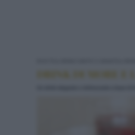
RICETTE
DRINKS BIBITE E GRANITE
DRIN
DRINK DI MORE E
Un drink elegante e rinfrescante a base di f