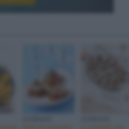
ANTIPASTI
ANTIPASTI
tecato
Rosti di lenticchie
Le ostriche con