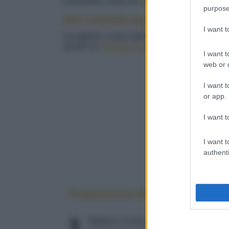
d'atmosfera, bello da
presentare
e delizioso 
purpose
Altri cocktails da provare
I want 
Accogliete i vostri ospiti con uno
sparkling mar
servite un
limonata mojito
.
I want t
web or d
I want t
or app.
I want t
I want t
authenti
Preparazione del drink di more 
1
Mettete in 6 bicchieri tumbler bassi al