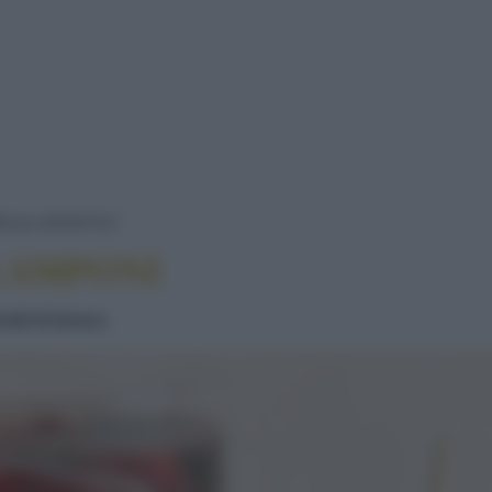
DRINK DI MORE E LAMPONI
KS
APERITIVI
 LAMPONI
rutti di bosco