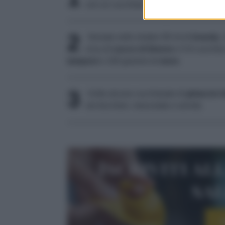
con un cucchiaio.
2
Versate nello shaker 90 ml di
brandy
,
circa di
succo di limone
e 5-6 cucchiai
lamponi
e 100 grammi di
more
.
3
Unite alcune cucchiaiate di
ghiaccio tr
nei bicchieri, mescolate e servite.
Iscriviti al
sa
I