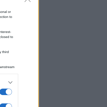
sonal or
ection to
nterest-
closed to
 third
Downstream
er and store
to grant or
ed purposes