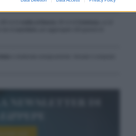
 180 ml di
vodka
al limone
, 90 ml di
Cointreau
, un dl
 rasi di
zucchero
, poi aggiungete 100 grammi di
itato
e shakerate energicamente. Versate il composto
la newsletter di
le&pepe
scriviti ora!