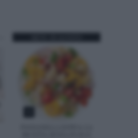
MENU DI AGOSTO
1
ANTIPASTI
ANTIPASTI
PANZANELLA ESTIVA: LA
RICETTA SENZA FUOCO
Spiedini di
Cannoncini