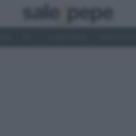
OGHI
VINI
IL LATO VEGETALE
NEWS ED EVENT