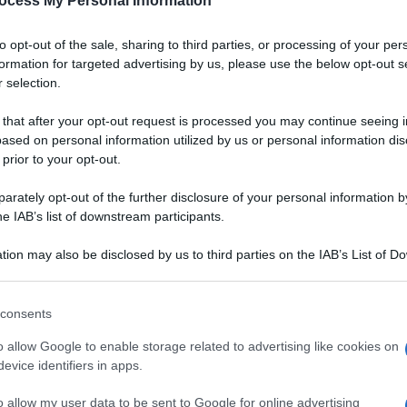
ocess My Personal Information
to opt-out of the sale, sharing to third parties, or processing of your per
formation for targeted advertising by us, please use the below opt-out s
 selection.
 that after your opt-out request is processed you may continue seeing i
ased on personal information utilized by us or personal information dis
 prior to your opt-out.
rately opt-out of the further disclosure of your personal information by
he IAB’s list of downstream participants.
tion may also be disclosed by us to third parties on the IAB’s List of 
 that may further disclose it to other third parties.
 that this website/app uses one or more Google services and may gath
consents
including but not limited to your visit or usage behaviour. You may click 
le sere d'estate o per
 to Google and its third-party tags to use your data for below specifi
VOTA
o allow Google to enable storage related to advertising like cookies on
ica di more e lamponi si
ogle consent section.
evice identifiers in apps.
ella vodka al limone e
gente
del brandy. Un vero e proprio "
mangia e bevi
"
o allow my user data to be sent to Google for online advertising