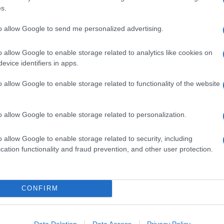
da
gustare
.
s.
to allow Google to send me personalized advertising.
garita
, o un
margarita de pina
. Oppure, a fine serata,
o allow Google to enable storage related to analytics like cookies on
evice identifiers in apps.
Ingredienti
o allow Google to enable storage related to functionality of the website
100 G DI LAMPONI
100 G DI MORE
6 CUCCHIAI DI ZUCCHERO
o allow Google to enable storage related to personalization.
1.8 DL DI VODKA
1 DL DI LIMONE SUCCO CONSERVATO
o allow Google to enable storage related to security, including
cation functionality and fraud prevention, and other user protection.
0.9 DL DI BRANDY
0.9 DL DI COINTREAU
e lamponi
CONFIRM
cuni
lamponi
e qualche
mora
, poi schiacciateli appena
Data Deletion
Data Access
Privacy Policy