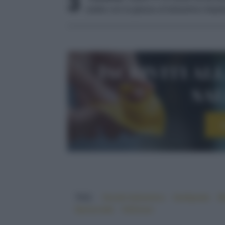
3
subito con la glassa al balsamico tiepi
Iscriviti al
sa
I
TAG:
#aceto balsamico
#antipasto
#b
#prosciutto
#sfizioso