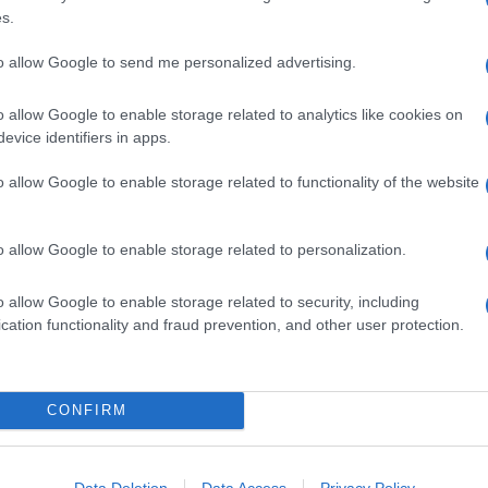
 crudo sono il giusto
s.
o
to allow Google to send me personalized advertising.
o
agrodolce
prodotto nelle province di
Modena
e
Reggio
alsamico Tradizionale è ottenuto dal
mosto cotto di uva
e
tetto da una
tripla certificazione
, l'Aceto Balsamico di
o allow Google to enable storage related to analytics like cookies on
i Reggio Emilia e l'Aceto Balsamico di Modena Igp, il più
evice identifiers in apps.
posizione sono presenti altri ingredienti che non
o allow Google to enable storage related to functionality of the website
 generalmente utilizzato nelle preparazioni più
sofisticate
,
o allow Google to enable storage related to personalization.
essa
e
meno aspra
rispetto a quella tipica della presenza
rdabile e nel tempo è entrato in molte preparazioni anche
eddo e sulla panna cotta.
o allow Google to enable storage related to security, including
cation functionality and fraud prevention, and other user protection.
Ingredienti
20 GROSSI DATTERI
CONFIRM
100 G DI FORMAGGIO CAPRINO
2 CUCCHIAI DI GRANELLA DI MANDORLE
10 FETTINE DI PROSCIUTTO CRUDO
Data Deletion
Data Access
Privacy Policy