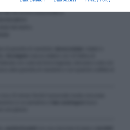
50 ML DI MIELE FLUIDO
50 ML DI ACETO BALSAMICO
ROSMARINO
OLIO DI OLIVA
PEPE
io di granella di mandorle;
denocciolate
i datteri e
to.
Avvolgete
ciascun dattero con 1/2 fettina di
foderata con carta da forno bagnata, strizzata e unta con
n poca altra granella di mandorle e con qualche ciuffetto di
irca 15 minuti, finché il prosciutto risulta croccante.
balsamico in un pentolino e
fate restringere
fuoco
re una glassa.
ta,
spolverizzateli
con una macinata di pepe e
serviteli