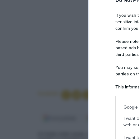
Do Not Pr
If you wish 
sensitive in
confirm your
Please note
based ads b
third parties
You may sepa
parties on t
This informa
Participants
Condividi
Please note
Google 
information 
deny consent
I want t
Fonti preferite
Google Discover
in below Go
web or d
Un frutto molto amato, morbido e dolce farcit
I want t