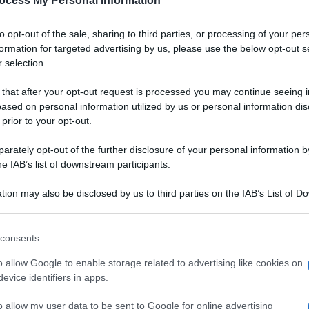
ocess My Personal Information
to opt-out of the sale, sharing to third parties, or processing of your per
formation for targeted advertising by us, please use the below opt-out s
 selection.
 that after your opt-out request is processed you may continue seeing i
ased on personal information utilized by us or personal information dis
 prior to your opt-out.
rately opt-out of the further disclosure of your personal information by
he IAB’s list of downstream participants.
tion may also be disclosed by us to third parties on the IAB’s List of 
 that may further disclose it to other third parties.
 that this website/app uses one or more Google services and may gath
consents
including but not limited to your visit or usage behaviour. You may click 
 to Google and its third-party tags to use your data for below specifi
o allow Google to enable storage related to advertising like cookies on
ogle consent section.
evice identifiers in apps.
o con un formaggio
o allow my user data to be sent to Google for online advertising
VOTA