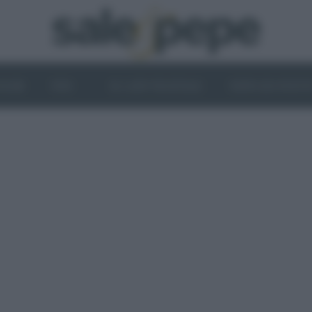
OGHI
VINI
IL LATO VEGETALE
NEWS ED EVENT