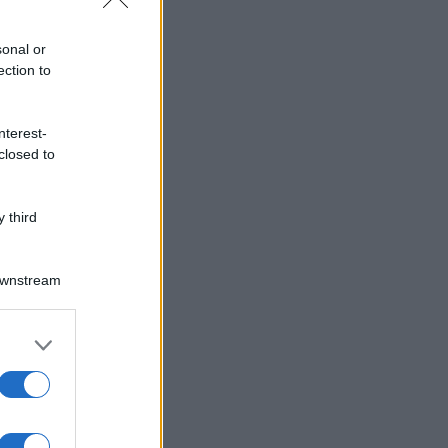
sonal or
ection to
nterest-
closed to
 third
Downstream
er and store
to grant or
ed purposes