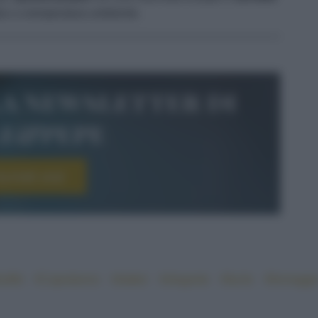
da o a temperatura ambiente.
la newsletter di
le&pepe
scriviti ora!
uffet
#Capodanno
#datteri
#elegante
#facile
#formaggi