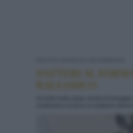
DA
RICETTE
ANTIPASTI
CON FORMAGGIO
DATTERI AL FORMA
BALSAMICO
Un frutto molto amato, farcito di formaggio
al balsamico ne fanno un antipasto sfizios