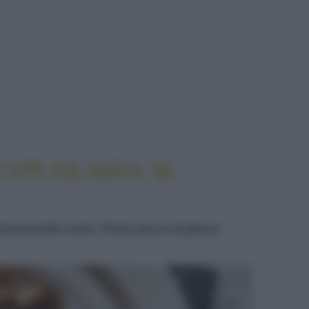
SSA AL BALSAMICO
CON GLASSA AL
 di prosciutto crudo. Poche gocce di glassa