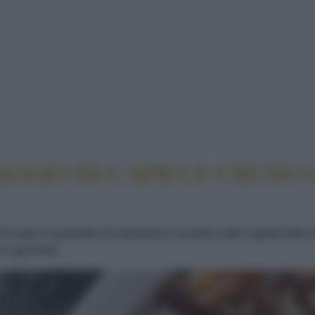
TTERI AL FORMAGGIO DI CAPRA E CRUDO CON GLA
GGIO DI CAPRA E CRUDO 
 di capra e granella di mandorla e avvolto nelle sapide fette
o e gourmet