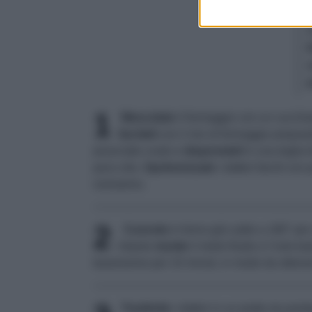
1
Mescolate
il formaggio con un cucchia
farciteli
con il mix di formaggio prepara
prosciutto crudo e
disponeteli
in una teglia 
poco olio.
Spolverizzate
i datteri farciti co
rosmarino.
2
Cuocete
in forno già caldo a 180° per c
Intanto
riunite
il miele fluido e l'ceto 
bassissimo per 10 minuti, in modo da ottene
Trasferite
i datteri in un piatto da porta