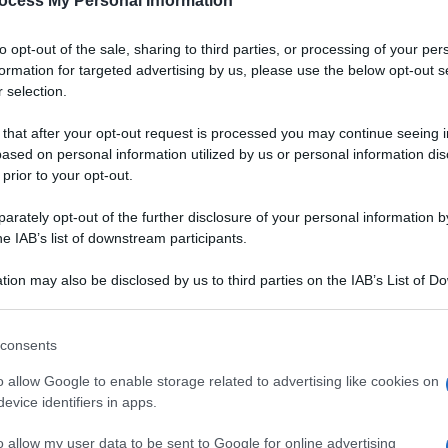
ocess My Personal Information
to opt-out of the sale, sharing to third parties, or processing of your per
formation for targeted advertising by us, please use the below opt-out s
 selection.
 that after your opt-out request is processed you may continue seeing i
ased on personal information utilized by us or personal information dis
 prior to your opt-out.
rately opt-out of the further disclosure of your personal information by
he IAB’s list of downstream participants.
tion may also be disclosed by us to third parties on the IAB’s List of 
 that may further disclose it to other third parties.
 that this website/app uses one or more Google services and may gath
consents
including but not limited to your visit or usage behaviour. You may click 
 to Google and its third-party tags to use your data for below specifi
o allow Google to enable storage related to advertising like cookies on
ogle consent section.
evice identifiers in apps.
gastronomicamente interessante
, per chi vive in città o
ni Firenze sta vivendo un nuovo (ulteriore)
Rinascimento
.
o allow my user data to be sent to Google for online advertising