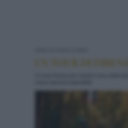
UN TOUR DI FIR
NEWS ED EVENTI
NEWS
UN TOUR DI FIREN
C'è una Firenze per i turisti e una, molto p
nuove aperture imperdibili