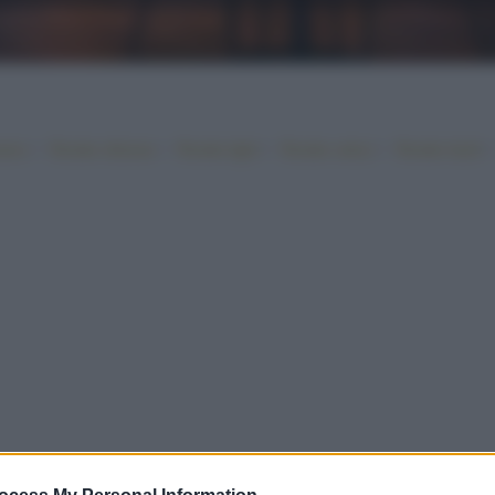
•
•
•
•
iano
Ricette sfiziose
Ricette light
Ricette veloci
Ricette facili