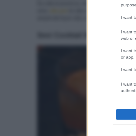
Da città di provincia, dove i trend culinari arriv
purpose
versi,
alla pari
di città come Milano, Roma, Ven
I want 
amanti del buon cibo: ecco tutte le novità in ci
I want t
Sevi Cocktail Bar
web or d
I want t
or app.
I want t
I want t
authenti