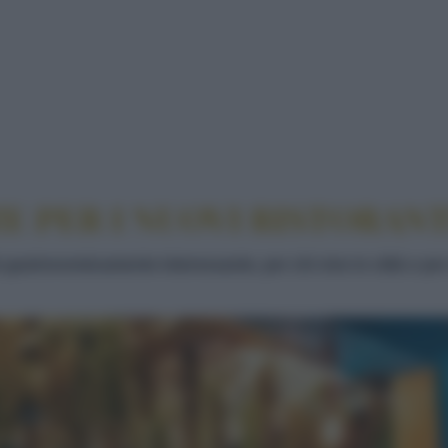
ENZE PER I NUOVI RISTORANTI
ZE PER I NUOVI RISTORANT
iù gastronomicamente interessante, per chi vive in città o p