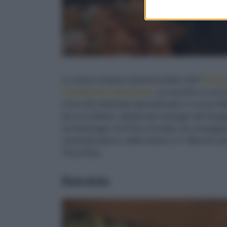
La nuova creatura (alcolica) dello chef
Francy
cocktail bar sotterraneo
, un accenno a uno s
civico del ristorante specializzato in cucina Ni
da Luca Manni, attuale bar manager del Grupp
nel beverage, tra Perù e Europa. Da assaggiare 
vermouth bianco, bitter bianco o il "Macchu pisc
l’Inca Kola.
Batukda