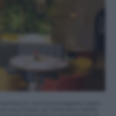
ia dei Renai 11r, a pochi passi dal suggestivo Lungarno
lo de Lima e di Alessio Lupo, Niccolò Bessi e Valentino
ne iconiche, quella brasiliana e quella giapponese. Gli