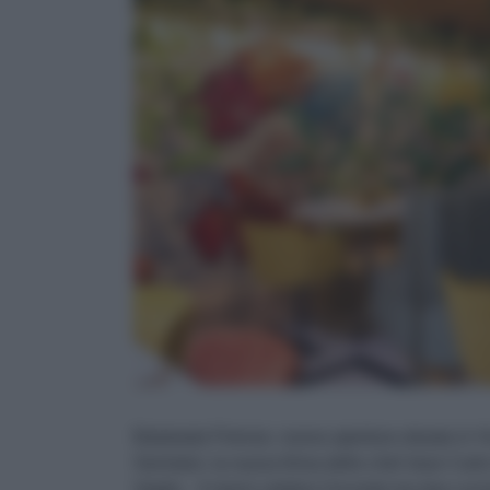
Batukada Firenze, nuova apertura situata in V
Serristori, la nuova firma dello chef Jean Car
Veglio. Il menù celebra l'incontro tra due cuci