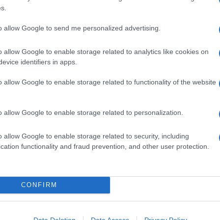
avano in ritardo, oggi li anticipa, e può misurarsi, per molti
s.
ezia. Città d'arte per eccellenza è anche meta degli
to allow Google to send me personalized advertising.
ttà.
o allow Google to enable storage related to analytics like cookies on
evice identifiers in apps.
o allow Google to enable storage related to functionality of the website
o allow Google to enable storage related to personalization.
o allow Google to enable storage related to security, including
cation functionality and fraud prevention, and other user protection.
CONFIRM
Data Deletion
Data Access
Privacy Policy