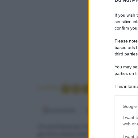
Do Not Pr
If you wish 
sensitive in
confirm your
Please note
based ads b
third parties
You may sepa
parties on t
This informa
Condividi
Participants
Please note
Google 
information 
Fonti preferite
Google Discover
deny consent
I want t
in below Go
web or d
C'è una Firenze per i turisti e una,
molto più 
per chi la conosce bene. E in questi ultimi an
I want t