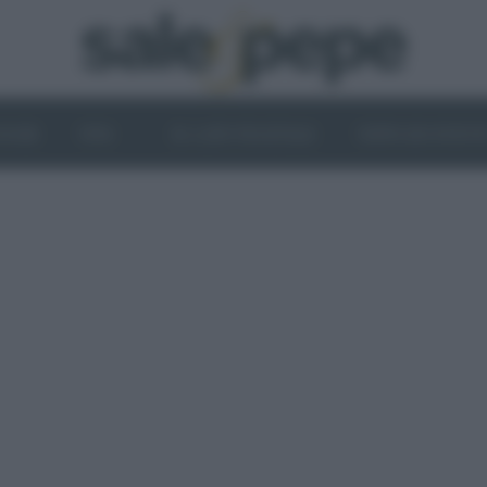
OGHI
VINI
IL LATO VEGETALE
NEWS ED EVENT