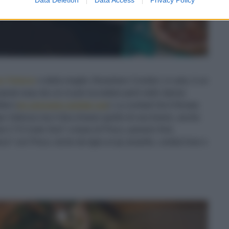
s Salazar
e della moglie Jhoseleen Condori, in sala, è un
peak easy da cui si può accedere però nello stesso
kkei (
ne avevamo parlato qui
). La cocktail list è firmata
o Valenza ma il dna rimane quello di una fusion, anche
il “Il Conte Sevi” a base di Pisco, passion fruit,
o” con Pisco, leche de tigre al aji amarillo, cordial lime e