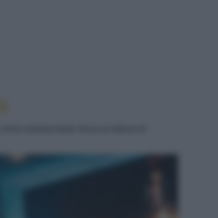
I
er chi la conosce bene. Ecco un elenco di