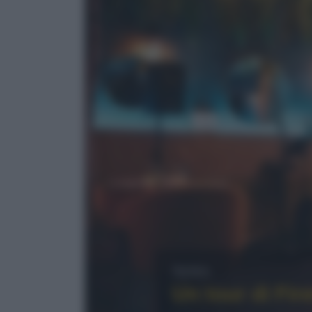
News
Un tour di Fire