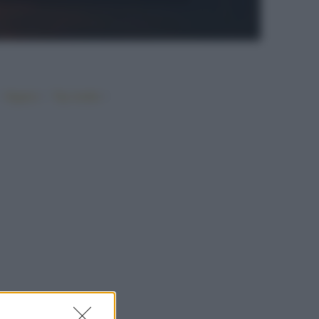
•
•
•
Vegano
Top ricette