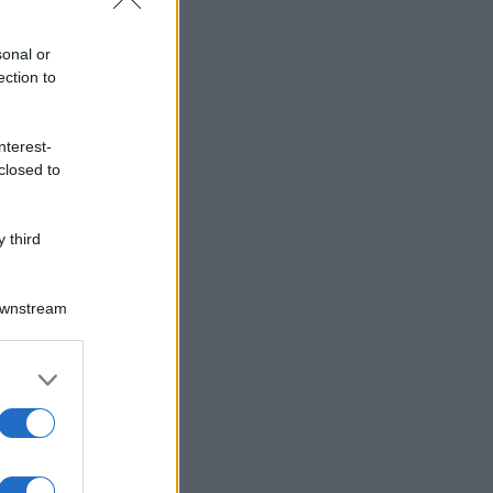
sonal or
ection to
nterest-
closed to
 third
Downstream
er and store
to grant or
ed purposes