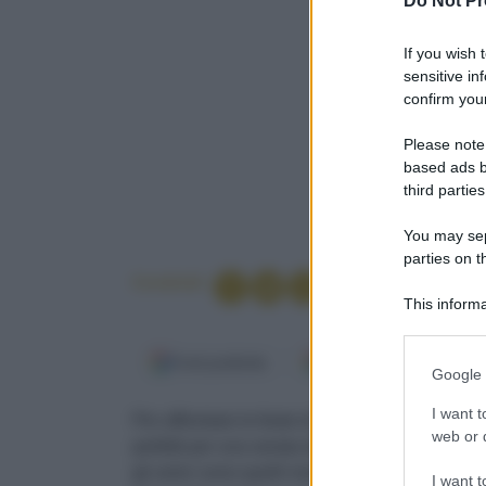
Do Not Pr
If you wish 
sensitive in
confirm your
Please note
based ads b
third parties
You may sepa
parties on t
Condividi
This informa
Participants
Fonti preferite
Google Discover
Please note
Google 
information 
deny consent
I want t
Per affrontare le feste di fine anno serve lo “spi
in below Go
web or d
perfetti per una serata davanti al camino, per 
gli amici sono quelli morbidi, cremosi e caldi,
I want t