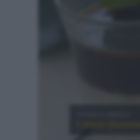
Consigli pratici
I drink (benea