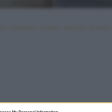
•
•
•
•
iano
Ricette sfiziose
Ricette light
Ricette veloci
Ricette facili