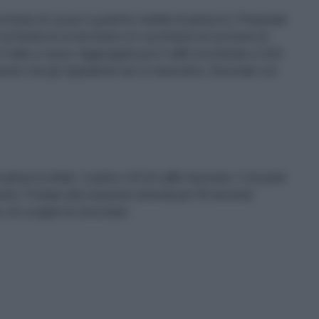
cchiaio di cacao e qualche cubetto di ghiaccio. Preparate
sul fondo di un bicchiere un cucchiaino di zucchero di
il latte e cacao. Aggiungete poi il caffè zuccherato e 2/10
one che gli ingredienti non si mescolino. Decorate con
di ghiaccio tritati, 1 parte e 1/2 di caffè macinato, ¼ di parte
mone. Frullate alla massima velocità per 30 secondi.
 con scaglie di cioccolato.