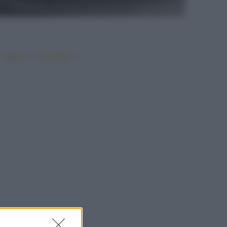
•
•
•
Vegano
Top ricette