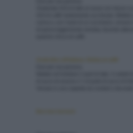
Dosi per una persona.
Shakerate 4/10 di latte al cacao con mezzo cu
4/10 di caffè mediamente zuccherato. Mettete 
canna e, con l’aiuto di un cucchiaino, versarvi 
di panna leggermente montata, facendo attenzi
qualche chicco di caffè.
Analcolico all’italiana: Delizia al caffè
Dosi per una persona.
Mettete nel frullatore 2 parti di latte, 3 cubetti 
di succo di ananas e ¼ di parte di succo di li
Versare in una coppetta da cocktail e decorate
Bon bon borrach: