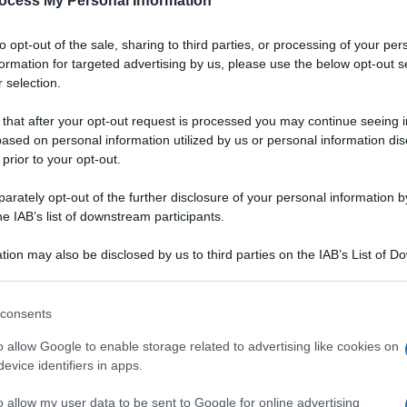
ocess My Personal Information
to opt-out of the sale, sharing to third parties, or processing of your per
formation for targeted advertising by us, please use the below opt-out s
 selection.
 that after your opt-out request is processed you may continue seeing i
ased on personal information utilized by us or personal information dis
 prior to your opt-out.
rately opt-out of the further disclosure of your personal information by
he IAB’s list of downstream participants.
tion may also be disclosed by us to third parties on the IAB’s List of 
 that may further disclose it to other third parties.
 that this website/app uses one or more Google services and may gath
consents
including but not limited to your visit or usage behaviour. You may click 
 to Google and its third-party tags to use your data for below specifi
o allow Google to enable storage related to advertising like cookies on
rito” giusto. Anche quando si tratta di drinks. I cocktails
ogle consent section.
evice identifiers in apps.
il relax dopo una giornata sulla neve o per gli auguri con
 ma anche aromatici e alcolici, come il tradizionale Eggnog
o allow my user data to be sent to Google for online advertising