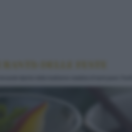
INK (BENEAUGURANTI) DELLE FESTE
URANTI) DELLE FESTE
evande tipiche della tradizione natalizia di tanti paesi. Fac