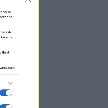
sonal or
ection to
nterest-
closed to
 third
Downstream
er and store
to grant or
ed purposes