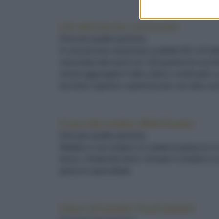
Chic alla francese: Lait de poule
Dosi per quattro persone.
In una piccola casseruola scaldate 80 cl di latt
mescolate otto tuorli con 120 grammi di zuccher
minuti aggiungete il latte caldo e continuate 
bicchieri capienti e spolverizzare con altra can
Frozen alla sovietica: White Russian
Dosi per quattro persone.
Mettete in uno shaker 12 cubetti di ghiaccio e u
fresco. Shakerate bene. Versate il cocktail in un
ghiaccio spezzettato.
Goloso all’orientale: Chocki ladybird