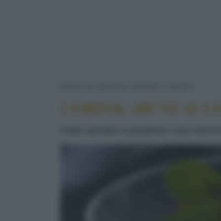
I DR
NEWS ED EVENTI
CONSIGLI PRATICI
I DRINK (BENEAUG
Calde, speziate e aromatiche: sono così le b