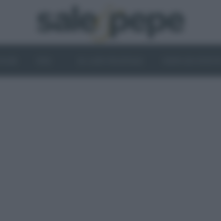
OGHI
VINI
IL LATO VEGETALE
NEWS ED EVENT