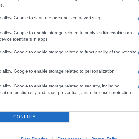
to i biscotti di zenzero.
s.
 natalizi, queste bevande dalla texture morbida e
to allow Google to send me personalized advertising.
cco alcolico riscaldante, sono associate con l'amicizia, la
nto da essere servite spesso anche nel pranzo di Natale e
o allow Google to enable storage related to analytics like cookies on
dottare questa tradizione per dare un tocco caldo e
evice identifiers in apps.
compagnano dicembre? Ecco 5 facili ricette da provare a
o allow Google to enable storage related to functionality of the website
o allow Google to enable storage related to personalization.
o allow Google to enable storage related to security, including
 di zucchero sino a ottenere un composto molto chiaro e
cation functionality and fraud prevention, and other user protection.
i di caffè in polvere. Filtrare e aggiungere a filo sul
na frusta. Trasferire la ciotola in una pentola con poca
omaria per circa 10 minuti. Poi lasciare raffreddare e
ttro albumi aggiungendo, poco alla volta, 30 g di
CONFIRM
ma fredda. Versare in 4 bicchieri e completare con un
lete un'insolita versione meringata
cliccate qui
.
Data Deletion
Data Access
Privacy Policy