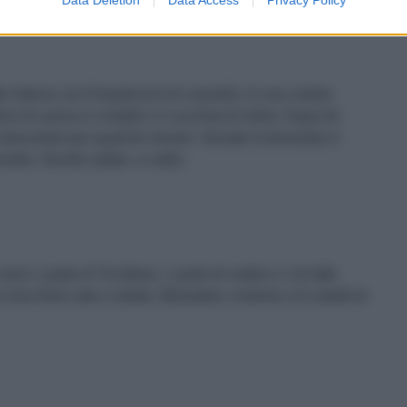
e interno con 8 bastoncini di cannella. In una ciotola
o di canna in cristalli e 4 cucchiai di miele. Dopo tre
a mescolare per qualche minuto. Versate la bevanda in
nella. Servite subito, a caldo.
nire 1 parte di Tia Maria, 1 parte di vodka e 1 di latte
 bicchiere alto e stretto, filtrandolo, insieme a 8 cubetti di