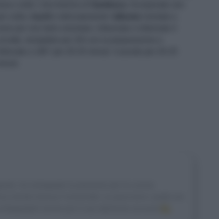
uoco unite 1 bicchierino di
Sambuca
. Incorporate uno
er volta i
tuorli
e delicatamente l'
albume
montato a
eve per non farlo smontare. Imburrate e infarinate 4
ocotte, riempitele per 3/4 con la preparazione e
nfornate a 180° per 20-25 minuti. Cuocete per 20-25
inuti.
gusto, ha sviluppato la passione per la cucina
na mentre faceva l’università. Le piacciono i piatti con
 fotografarli anche per il suo delizioso account
IG.