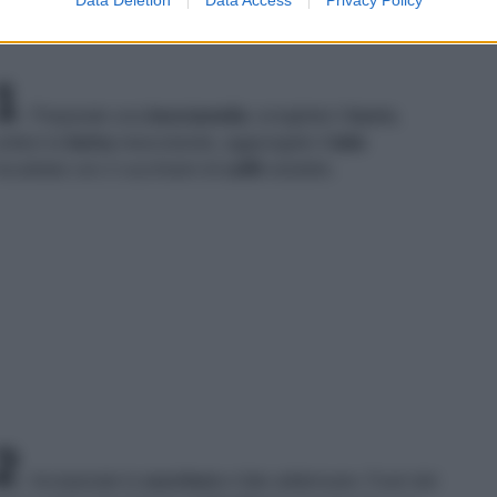
1
Preparate una
besciamella
: sciogliete il
burro
,
nitevi la
farina
mescolando, aggiungete il
latte
iscaldato con 2 cucchiaini di
caffè
solubile.
2
Incorporate lo
zucchero
e fate addensare. Fuori dal