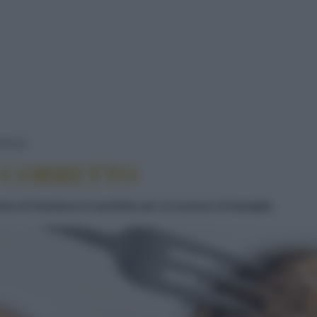
SOUFFLÉ AL CAFFÈ CORRETTO
HIAIO
È CORRETTO
uma di Sambuca è perfetto per un pranzo di famiglia