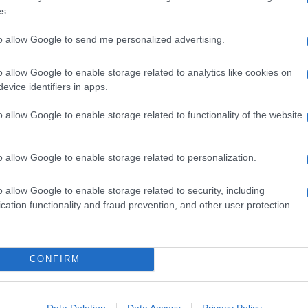
glio se statico,
a bagnomaria
, sistemando gli stampi in
s.
to allow Google to send me personalized advertising.
in monoporzioni; ancora più goloso il
soufflé al cioccolato
o allow Google to enable storage related to analytics like cookies on
evice identifiers in apps.
Ingredienti
o allow Google to enable storage related to functionality of the website
6 TUORLI + 1 ALBUME
60 G DI ZUCCHERO
o allow Google to enable storage related to personalization.
40 G DI FARINA
40 G DI BURRO
o allow Google to enable storage related to security, including
2 DL DI LATTE
cation functionality and fraud prevention, and other user protection.
2 CUCCHIAINI DI CAFFÈ SOLUBILE
1 CUCCHIAINO DI CACAO AMARO (FACOLTATIVO)
1 BICCHIERINO DI SAMBUCA
CONFIRM
è corretto
Data Deletion
Data Access
Privacy Policy