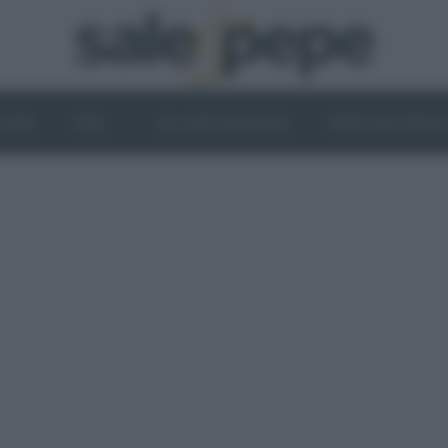
OGHI
VINI
IL LATO VEGETALE
NEWS ED EVENT