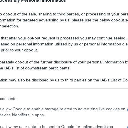
ocess My Personal Information
to opt-out of the sale, sharing to third parties, or processing of your per
formation for targeted advertising by us, please use the below opt-out s
 selection.
 that after your opt-out request is processed you may continue seeing i
ased on personal information utilized by us or personal information dis
 prior to your opt-out.
rately opt-out of the further disclosure of your personal information by
he IAB’s list of downstream participants.
tion may also be disclosed by us to third parties on the IAB’s List of 
 that may further disclose it to other third parties.
 that this website/app uses one or more Google services and may gath
consents
including but not limited to your visit or usage behaviour. You may click 
i una accortezza per la
 to Google and its third-party tags to use your data for below specifi
VOTA
o allow Google to enable storage related to advertising like cookies on
mente delicato: gli
ogle consent section.
evice identifiers in apps.
rare un po' di aria ma
te la cottura. Gli
stampi
si riempiono non oltre 3/4 della
o allow my user data to be sent to Google for online advertising