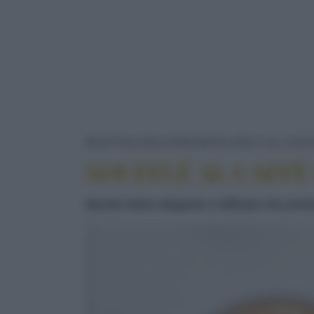
RICETTE
DOLCI/DESSERT
DOLCI AL CUCC
SOUFFLÉ AL CAFF
Questo dolce elegante e raffinato che prof