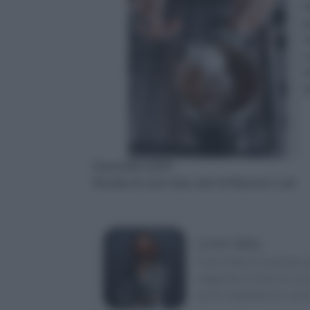
f
p
n
c
i
m
Novembre 2025
Ricetta di Livia Sala, foto di Maurizio Lodi
Livia Sala
Food stylist di grande 
leggendo riviste di cuci
pochi ingredienti e ama