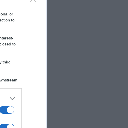
sonal or
ection to
nterest-
closed to
 third
Downstream
er and store
to grant or
ed purposes