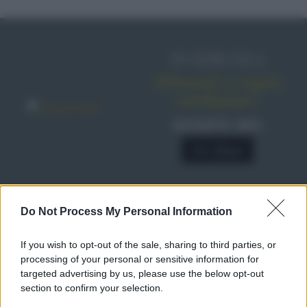
IN EDICOLA
Abbonati o regala
sale&pepe!
SCONTO 40%
A € 28,90
RICETTE
Do Not Process My Personal Information
Ricette di stagione
If you wish to opt-out of the sale, sharing to third parties, or
Dolci e dessert
© 2026 Belpietro Edizioni
processing of your personal or sensitive information for
Periodiche SRL
Primi piatti
targeted advertising by us, please use the below opt-out
Ripr. riservata
Secondi piatti
section to confirm your selection.
P.I. 13673600964
Pane e pizze