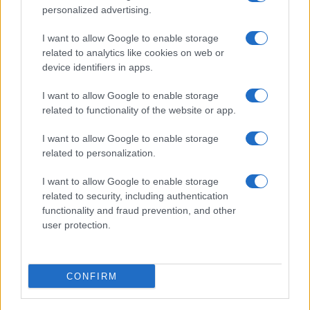
Preparare il pesce
personalized advertising.
Fare la pasta
I want to allow Google to enable storage
Pulire le verdure
related to analytics like cookies on web or
Decorare
device identifiers in apps.
LUOGHI E PERSONAGGI
VINI E TERRITORI
I want to allow Google to enable storage
Località
Glossario
related to functionality of the website or app.
Personaggi
Bere bene
I want to allow Google to enable storage
Made in Italy
Conoscere il vino
related to personalization.
Mondo
I want to allow Google to enable storage
NEWS ED EVENTI
VIDEO
related to security, including authentication
News
functionality and fraud prevention, and other
Jeunes Restaurateurs
user protection.
Eventi
Consigli pratici
CONFIRM
Benessere
Cultura del cibo