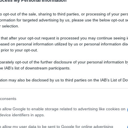
ocess My Personal Information
to opt-out of the sale, sharing to third parties, or processing of your per
formation for targeted advertising by us, please use the below opt-out s
 selection.
 that after your opt-out request is processed you may continue seeing i
ased on personal information utilized by us or personal information dis
 prior to your opt-out.
rately opt-out of the further disclosure of your personal information by
he IAB’s list of downstream participants.
tion may also be disclosed by us to third parties on the IAB’s List of 
 that may further disclose it to other third parties.
 that this website/app uses one or more Google services and may gath
consents
including but not limited to your visit or usage behaviour. You may click 
asto, queste
 to Google and its third-party tags to use your data for below specifi
VOTA
o allow Google to enable storage related to advertising like cookies on
 e pompelmo sono una
ogle consent section.
evice identifiers in apps.
o allow my user data to be sent to Google for online advertising
 di ceci ridotti in crema. Servito su semplici
crostini