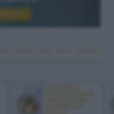
scriviti ora!
pelmo
#puntarelle
#rustico
#sfizioso
#vegetariano
SCALOPPE DI
MAIALE AI FIORI DI
FINOCCHIO CON
PUNTARELLE E
RUCOLA