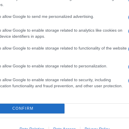
s.
lutare; idem con
pane carasau e arabo
a fettine,
spicchi
iventa un antidoto contro il caldo per fare il pieno di
to allow Google to send me personalized advertising.
o allow Google to enable storage related to analytics like cookies on
sandwich
vegetariani e vegani, all'
insalata
di pollo o di
evice identifiers in apps.
o allow Google to enable storage related to functionality of the website
Ingredienti
40 G DI CECI LESSATI
o allow Google to enable storage related to personalization.
250 G DI PUNTARELLE
200 G DI PANE SICILIANO
o allow Google to enable storage related to security, including
1 POMPELMO ROSA
cation functionality and fraud prevention, and other user protection.
1/2 LIMONE
1 PEPERONCINO PICCANTE
OLIO EXTRAVERGINE D'OLIVA
CONFIRM
SALE
lavateli
,
tagliateli
a fettine sottilissime e
mettetele
via
Data Deletion
Data Access
Privacy Policy