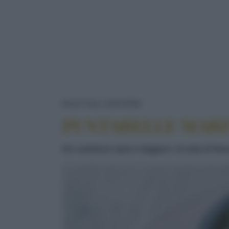
PUNTARELLE MARI
RICETTE
CONTORNI
PUNTARELLE MARI
Un contorno sano e leggero: la nota di fr