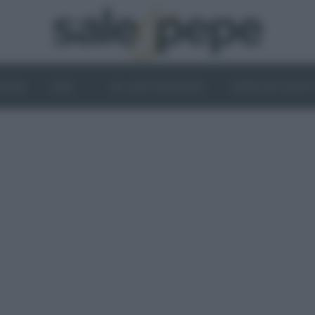
OGHI
VINI
IL LATO VEGETALE
NEWS ED EVENT