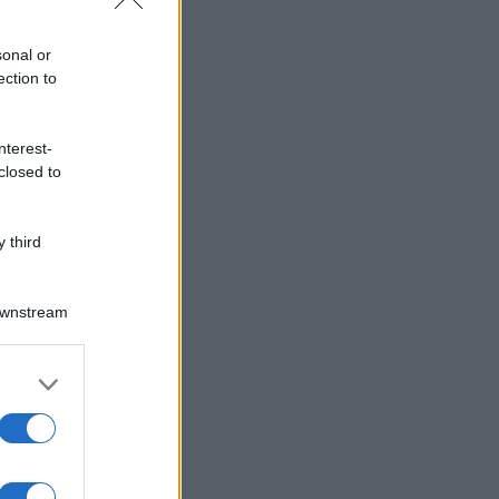
sonal or
ection to
nterest-
closed to
 third
Downstream
er and store
to grant or
ed purposes