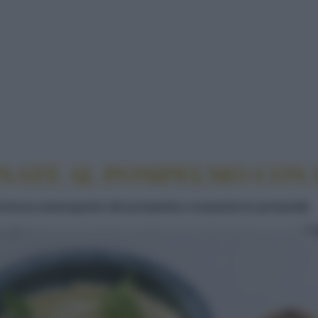
NATE AL POMPELMO CON HUMMUS DI CECI
NATE AL POMPELMO CON 
eschezza amarognolo del pompelmo conquista le puntarelle