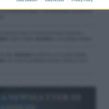
ta con il succo del limone.
Scolatele
,
asciugatele
e
ezzo pompelmo filtrato, 2 cucchiai di olio, una presa di
imi.
na presa di sale e 3 cucchiai di acqua circa fino a
liate
il pane a fette e
tostatele
su una piastra di ghisa.
 di sale.
Spalmate
la salsa di ceci sul pane tiepido,
nite
con il mezzo pompelmo rimasto, pelato al vivo e
la newsletter di
le&pepe