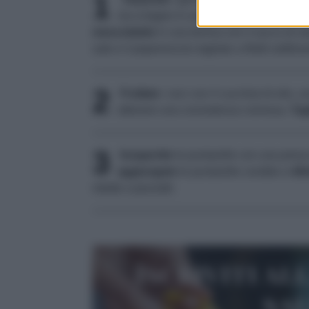
1
via a bagno in acqua e ghiaccio acidula
mescolatele
in una terrina con il succo di m
sale e il peperoncino tagliato a filetti sottiliss
2
Frullate
i ceci con 4 cucchiai di olio, u
ottenere una consistenza cremosa.
Tag
3
Insaporite
le puntarelle con una presa
aggiungete
le puntarelle condite e
rifi
ridotto a pezzetti.
Iscriviti al
sa