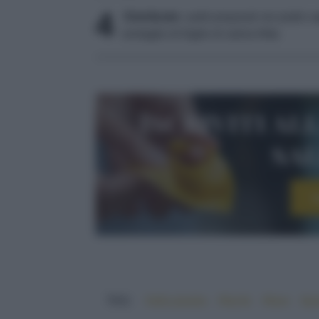
4
Distribuite
i petti preparati nei piatti e
ventaglio di foglie di salvia fritta
Iscriviti al
sa
I
TAG:
#alla piastra
#facile
#fave
#pu