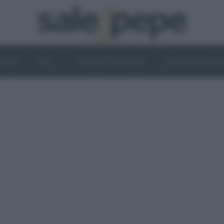
OGHI
VINI
IL LATO VEGETALE
NEWS ED EVENT