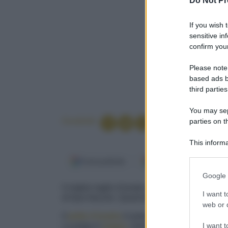
Do Not Pr
If you wish 
sensitive in
confirm your
Please note
based ads b
third parties
You may sepa
Condividi
parties on t
This informa
Participants
Fonti preferite
Google Discover
Please note
Google 
information 
Il miglior taglio d'anatra appena scottato sulla
deny consent
I want t
di fave fresche. Qualche foglia di salvia fritta 
in below Go
web or d
Il
petto d'anatra
è parte più
polposa
del volat
I want t
La polpa è
magra
, mentre la pelle, spessa cir