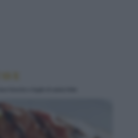
TRA CON PURÈ DI FAVE
FAVE
e fresche e foglie di salvia fritte