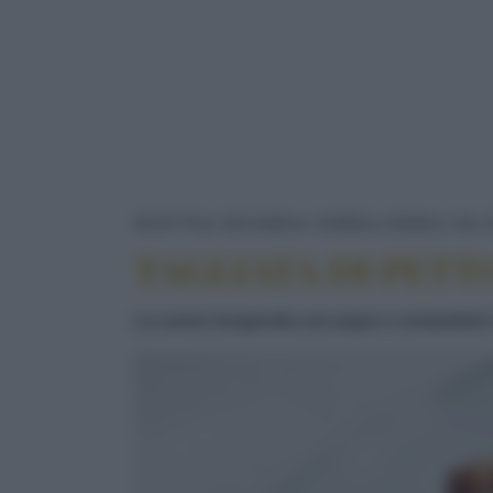
RICETTE
SECONDI
CARNE
ANIMALI DA C
TAGLIATA DI PETT
La carne insaporita con pepe e coriandolo è 