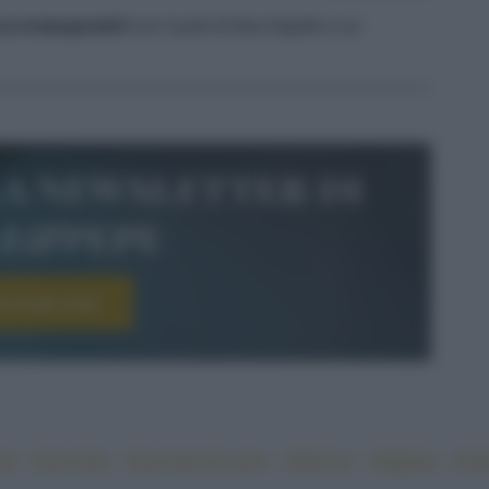
accompagnateli
con il purè di fave tiepido e un
la newsletter di
le&pepe
scriviti ora!
rè
#secondo
#secondo di carne
#sfizioso
#tagliata
#vel