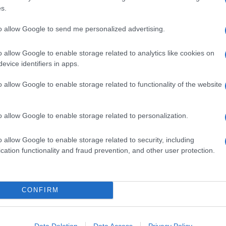
s.
iati
e deve essere sempre
rosato
all'interno.
to allow Google to send me personalized advertising.
elle
incisioni
profonde sulla
pelle
in modo che il grasso in
o allow Google to enable storage related to analytics like cookies on
 che il calore possa raggiungere la carne e cuoerla
evice identifiers in apps.
a
. Il grasso non va eliminato perché altrimenti la carne,
 provare anche il
petto d'anatra con salsa al vino rosso
e
e il
petto d'anatra arrosto con le pesche
.
o allow Google to enable storage related to functionality of the website
Ingredienti
o allow Google to enable storage related to personalization.
 (300 G CAD.) PETTI D'ANATRA
450 G DI FAVE SGUSCIATE
o allow Google to enable storage related to security, including
cation functionality and fraud prevention, and other user protection.
 (50 G) PATATA
3 CIPOLLOTTI
1/2 CUCCHIAINO DI CORIANDOLO IN GRANI
50 G DI AMIDO DI MAIS
CONFIRM
 CIUFFI DI SALVIA
OLIO EXTRAVERGINE D'OLIVA
Data Deletion
Data Access
Privacy Policy