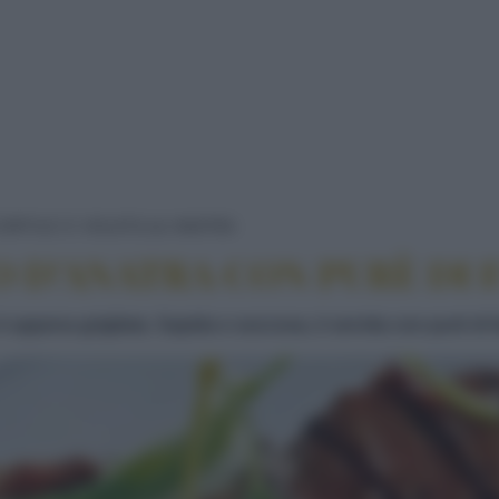
TAGLIATA DI PETTO D'ANA
ORTILE E VOLATILI
ANATRA
O D’ANATRA CON PURÈ DI 
appena grigliata. Sapida e succosa, è servita con purè di fav