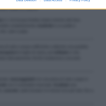
SALE
PEPE NERO IN GRANI
la
in 1 dl d'acqua fredda salata insieme alle fave.
sorbito completamente,
trasferite
in un piatto e
olio, sale e pepe.
a di sale e acqua sufficiente a ottenere una pastella
mergetevi
le foglie di salvia, poi
tuffatele
in olio
ndole delicatamente, finché risulteranno croccanti;
gonale,
massaggiateli
con una presa di sale e pepe in
rite
con il coriandolo macinato.
Scaldate
una
te,
cuocete
i petti d'anatra 3-4 minuti circa per lato, fino a