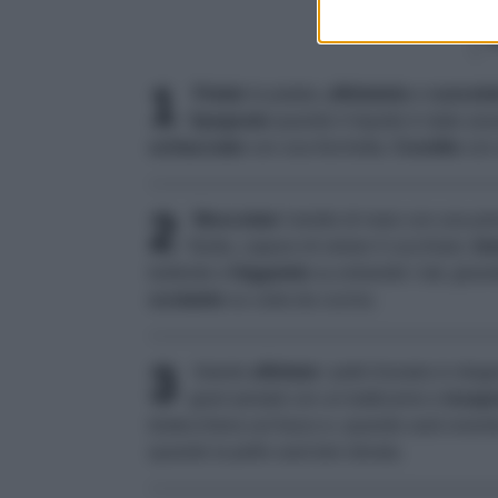
1
Pelate
la patata,
affettatela
e
cuocete
Spegnete
quando il liquido è stato as
schiacciate
con una forchetta.
Condite
con 
2
Mescolate
l'amido di mais con una pres
fluida, capace di velare il cucchiaio.
Im
bollente e
friggetele
su entrambi i lati, gira
scolatele
su carta da cucina.
3
Intanto
affettate
i petti d'anatra in dia
grani pestati con un batticarne e
insapo
bistecchiera sul fuoco e, quando sarà roven
quando la pelle sarà ben dorata.