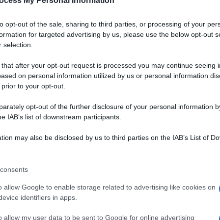
ocess My Personal Information
to opt-out of the sale, sharing to third parties, or processing of your per
formation for targeted advertising by us, please use the below opt-out s
 selection.
 that after your opt-out request is processed you may continue seeing i
ased on personal information utilized by us or personal information dis
 prior to your opt-out.
rately opt-out of the further disclosure of your personal information by
he IAB’s list of downstream participants.
tion may also be disclosed by us to third parties on the IAB’s List of 
 that may further disclose it to other third parties.
 that this website/app uses one or more Google services and may gath
consents
including but not limited to your visit or usage behaviour. You may click 
 piastra e servito con purè
 to Google and its third-party tags to use your data for below specifi
VOTA
o allow Google to enable storage related to advertising like cookies on
e il secondo è servito
ogle consent section.
evice identifiers in apps.
ile. Di colore rosso
intenso
ha sapore piuttosto
deciso
.
o allow my user data to be sent to Google for online advertising
ca 1/2 cm, è ricca di
grasso
. Un petto pesa mediamente