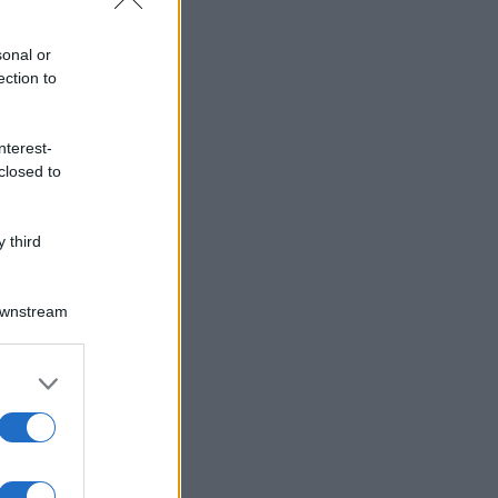
sonal or
ection to
nterest-
closed to
 third
Downstream
er and store
to grant or
ed purposes