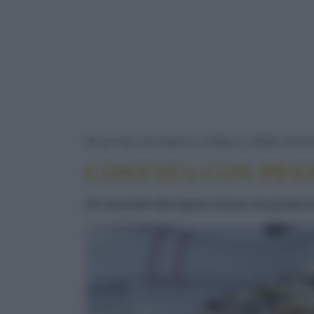
RICETTE
SECONDI
CARNE
CARNE BOVI
COSTATA CON PES
Un secondo dal sapore verace, da gustare i