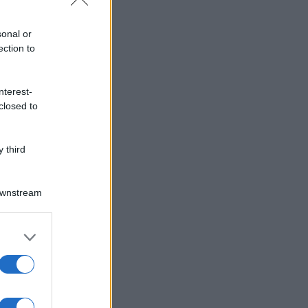
sonal or
ection to
nterest-
closed to
 third
Downstream
er and store
to grant or
ed purposes