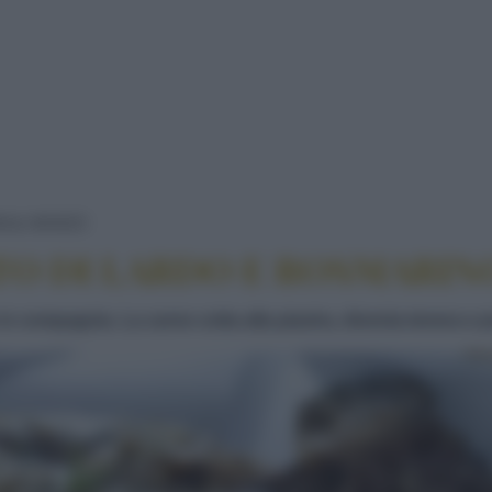
COSTATA CON PESTO DI LARDO E ROSMA
NA
MANZO
TO DI LARDO E ROSMARIN
n compagnia. La carne cotta alla piastra, diventa tenera e 