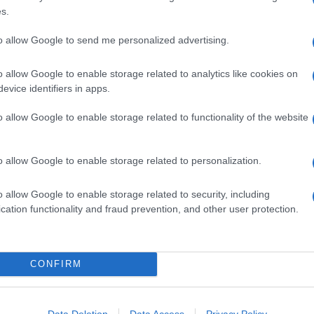
s.
to allow Google to send me personalized advertising.
agliare
la carne in modo che rimanga
tenera
e succosa:
o allow Google to enable storage related to analytics like cookies on
nale
rispetto alla direzione delle fibre in modo da
evice identifiers in apps.
 forza richiesta per la masticazione risulta decisamente
 carne più tenera.
o allow Google to enable storage related to functionality of the website
 di lardo
na con il battuto di lardo
, la
fiorentina con salsa
, la
o allow Google to enable storage related to personalization.
aione salato
. Se vi piace la carne suina, provate la
o allow Google to enable storage related to security, including
cation functionality and fraud prevention, and other user protection.
Ingredienti
2 (1-1,2 KG) COSTATE O LOMBATE DI MANZO CON
CONFIRM
OSSO, FILETTO E CONTROFILETTO
100 G DI LARDO
2 SPICCHI DI AGLIO
Data Deletion
Data Access
Privacy Policy