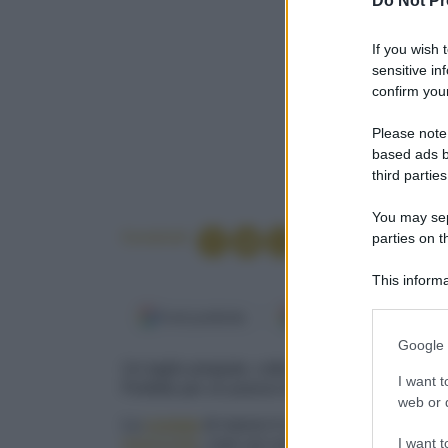
Do Not Pr
If you wish 
sensitive in
confirm your
Please note
based ads b
third parties
You may sepa
Condividi
parties on t
This informa
Participants
Fonti preferite
Google Discover
Please note
Google 
information 
Un taglio pregiato, cotto alla piastra e servito
deny consent
I want t
Perfetto per un pranzo tra amici
in below Go
web or d
La
costata
di manzo è un taglio pregiato del 
I want t
marezzata
, cioè con evidenti venature di gras