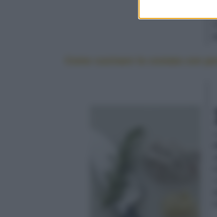
Come cucinare la costata con pes
c
e
a
b
c
a
b