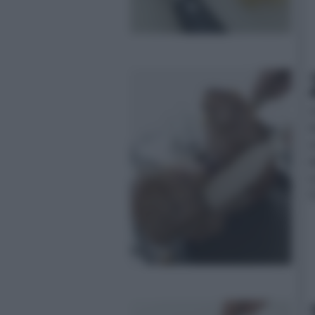
c
d
u
5