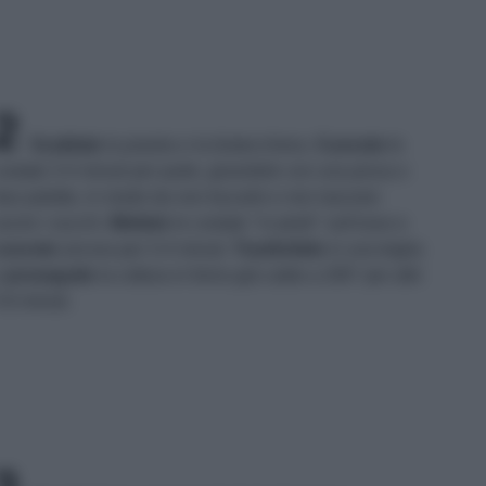
2
Scaldate
la piastra o la bistecchiera.
Cuocete
le
ostate 3-4 minuti per parte, girandole con una pinza o
ue palette, in modo da non bucarle e non lasciare
scire i succhi.
Mettete
le costate "in piedi" sull'osso e
cuocete
ancora per 3-4 minuti.
Trasferitele
in una teglia
e
proseguite
la cottura in forno già caldo a 200° per altri
-6 minuti.