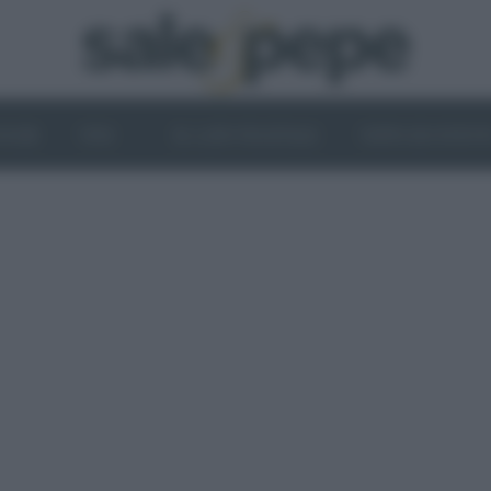
OGHI
VINI
IL LATO VEGETALE
NEWS ED EVENT