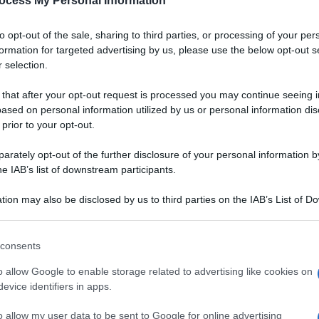
ocess My Personal Information
to opt-out of the sale, sharing to third parties, or processing of your per
formation for targeted advertising by us, please use the below opt-out s
 selection.
 that after your opt-out request is processed you may continue seeing i
ased on personal information utilized by us or personal information dis
 prior to your opt-out.
rately opt-out of the further disclosure of your personal information by
he IAB’s list of downstream participants.
tion may also be disclosed by us to third parties on the IAB’s List of 
 that may further disclose it to other third parties.
 that this website/app uses one or more Google services and may gath
consents
including but not limited to your visit or usage behaviour. You may click 
 con un battuto aromatico.
 to Google and its third-party tags to use your data for below specifi
VOTA
o allow Google to enable storage related to advertising like cookies on
ogle consent section.
evice identifiers in apps.
manzo, ricavato dalla lombata dell'animale. Tenera e
o allow my user data to be sent to Google for online advertising
so, è adatta a cotture veloci che ne esaltano il sapore e ne