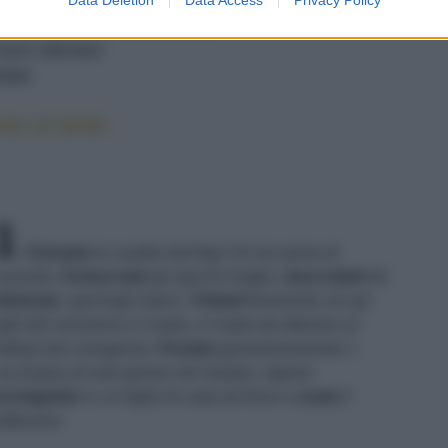
2-.3 RAMETTI DI ROSMARINO
SALE GROSSO
PEPE
to al lardo
1
Estraete
le costate dal frigo 5-6 ore prima di
uocerle.
Schiacciate
gli spicchi d'aglio,
sbucciateli
ed
liminate
i germogli interni.
Tritateli
finemente con gli
ghi del rosmarino e il lardo, in modo da ottenere un
attuto ben omogeneo.
Pestate
grossolanamente 1
ucchiaino di sale grosso nel mortaio, oppure
vvolgetelo
in un foglio di carta da forno e
usate
il
atticarne.