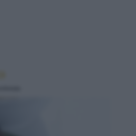
RINO
O
profumata