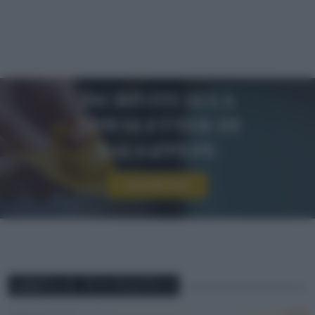
Iscriviti alla
newsletter di
sale&pepe
Iscriviti ora!
ABBINA IL TUO PIATTO A