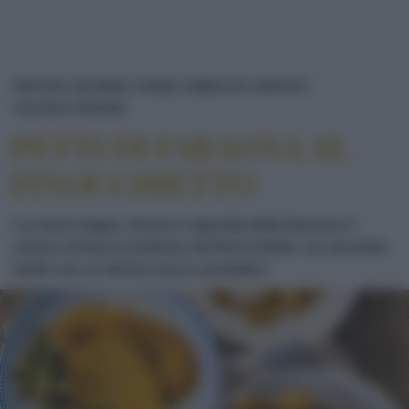
RICETTE
SECONDI
CARNE
ANIMALI DA CORTILE E
PETTI DI FARAONA AL FINOCCHIETTO
VOLATILI
FARAONA
PETTI DI FARAONA AL
FINOCCHIETTO
La carne magra, tenera e saporita della faraona si
unisce al fresco profumo del finocchietto: un secondo
facile con un deciso tocco aromatico