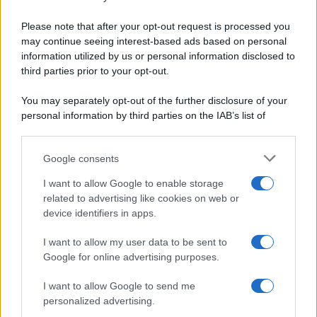
Pane e pizze
Privacy Policy
Please note that after your opt-out request is processed you
Aperitivi
Cookie Policy
may continue seeing interest-based ads based on personal
Antipasti
information utilized by us or personal information disclosed to
Preferenze Privacy
Salse e sughi
third parties prior to your opt-out.
Pubblicità
Torte salate
Note legali
You may separately opt-out of the further disclosure of your
Contorni
Chi siamo
personal information by third parties on the IAB’s list of
Marmellate e confetture
downstream participants.
Le migliori ricette di Sale&Pepe
Google consents
This information may also be disclosed by us to third parties
OCCASIONI SPECIALI
SCUOLA DI CUCINA
on the IAB’s List of Downstream Participants that may further
I want to allow Google to enable storage
Natale
Ingredienti
disclose it to other third parties.
related to advertising like cookies on web or
Torte di compleanno
Come fare a...
device identifiers in apps.
Please note that this website/app uses one or more Google
Menu bambini
Dizionario
services and may gather and store information including but
Halloween
Utensili
I want to allow my user data to be sent to
not limited to your visit or usage behaviour. You may click to
Google for online advertising purposes.
Pasqua
Erbe e Aromi
grant or deny consent to Google and its third-party tags to
use your data for below specified purposes in below Google
Cucinare la carne
I want to allow Google to send me
consent section.
Preparare il pesce
personalized advertising.
Fare la pasta