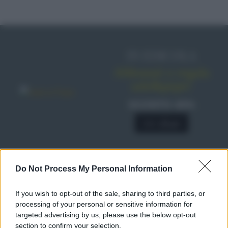
IN EDICOLA
Abbonati o regala
sale&pepe!
SCONTO 40%
A € 28,90
RICETTE
Do Not Process My Personal Information
Ricette di stagione
If you wish to opt-out of the sale, sharing to third parties, or
Dolci e dessert
© 2026 Belpietro Edizioni
processing of your personal or sensitive information for
Periodiche SRL
Primi piatti
targeted advertising by us, please use the below opt-out
Ripr. riservata
Secondi piatti
section to confirm your selection.
P.I. 13673600964