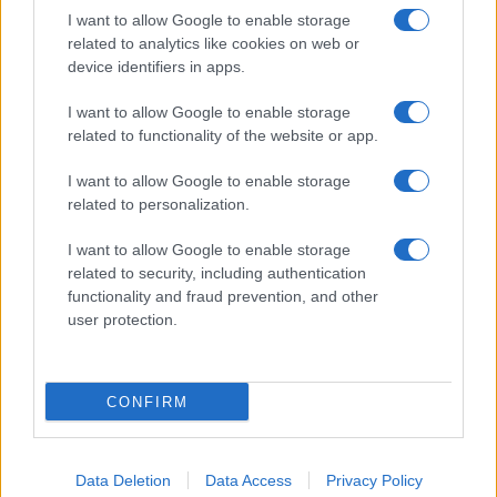
I want to allow Google to enable storage
Pulire le verdure
related to analytics like cookies on web or
Decorare
device identifiers in apps.
LUOGHI E PERSONAGGI
VINI E TERRITORI
I want to allow Google to enable storage
Località
Glossario
related to functionality of the website or app.
Personaggi
Bere bene
I want to allow Google to enable storage
Made in Italy
Conoscere il vino
related to personalization.
Mondo
I want to allow Google to enable storage
NEWS ED EVENTI
VIDEO
related to security, including authentication
News
functionality and fraud prevention, and other
Jeunes Restaurateurs
user protection.
Eventi
Consigli pratici
CONFIRM
Benessere
Cultura del cibo
Data Deletion
Data Access
Privacy Policy