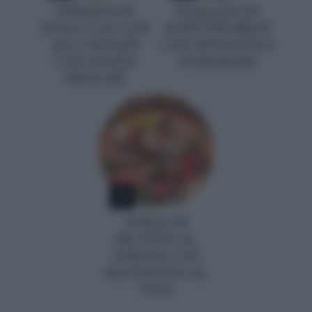
SPIEDINI DI
INSALATA DI
POLLO LACCATI
SCHÜTTELBROT
ALLA SENAPE
CON SPINACINI E
CON SUSINE
POMODORI
FRESCHE
5
TORTA DI
RICOTTA AL
LIMONE CON
MACEDONIA AL
VINO