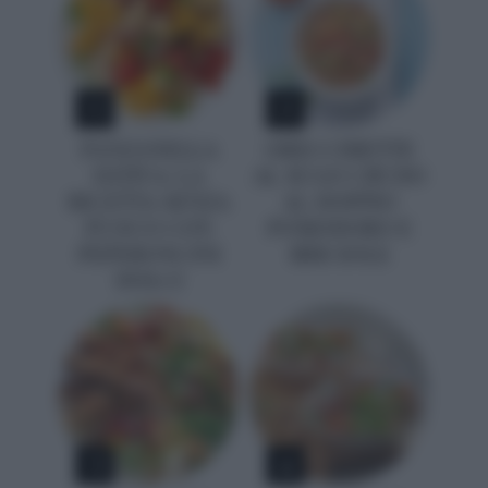
1
2
PANZANELLA
ORECCHIETTE
ESTIVA: LA
AL SUGO CRUDO
RICETTA SENZA
AL DOPPIO
FUOCO CON
POMODORO E
PEPERONCINI
BRICIOLE
DOLCI
3
4