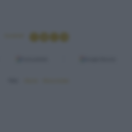
Condividi
Fonti preferite
Google Discover
TAG:
#facile
#finocchietto