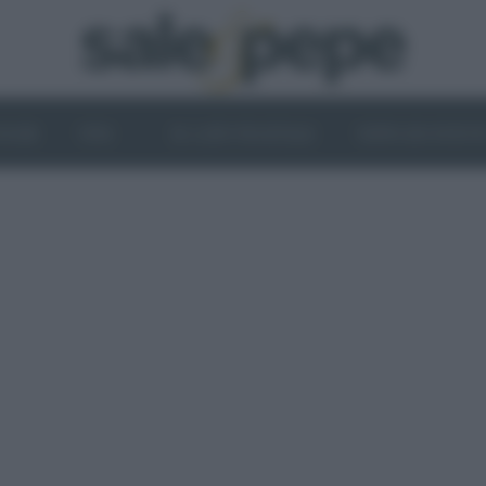
OGHI
VINI
IL LATO VEGETALE
NEWS ED EVENT