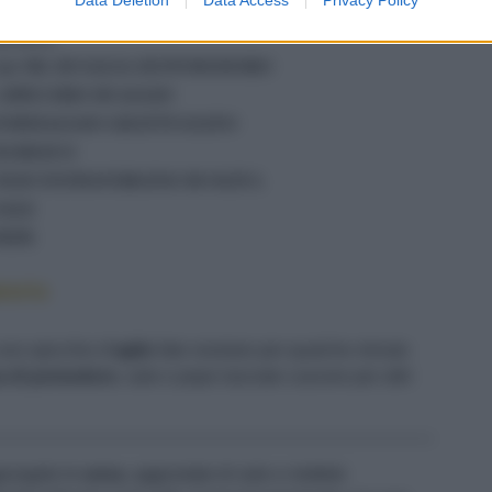
Ingredienti
4 UOVA
250 ML DI SALSA DI POMODORO
1 SPICCHIO DI AGLIO
FORMAGGIO GRATTUGIATO
BASILICO
OLIO EXTRAVERGINE DI OLIVA
SALE
PEPE
torio
uno spicchio d’
aglio
fate rosolare per qualche minuto
a di pomodoro
, sale e pepe lasciate cuocere per altri
giungete le
uova
, aggiustate di sale e mettete