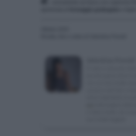
nuovamente sul fuoco con coperchio fin
spolverata di
formaggio grattugiato
e fogli
Ottobre 2025
Ricetta, foto e video di Valentina Previdi
Valentina Previdi
È nata e cresciuta nel
piccolo paese dove è na
con cui crea ricette semp
cucina è nell’orto o im
meno importante di quel
qui
nella pagina dedicat
e video ricette, da scop
sue ricette leggete