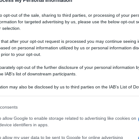
ocess My Personal Information
to opt-out of the sale, sharing to third parties, or processing of your per
formation for targeted advertising by us, please use the below opt-out s
 selection.
 that after your opt-out request is processed you may continue seeing i
ased on personal information utilized by us or personal information dis
 prior to your opt-out.
rately opt-out of the further disclosure of your personal information by
he IAB’s list of downstream participants.
tion may also be disclosed by us to third parties on the IAB’s List of 
 that may further disclose it to other third parties.
 that this website/app uses one or more Google services and may gath
consents
including but not limited to your visit or usage behaviour. You may click 
 to Google and its third-party tags to use your data for below specifi
o allow Google to enable storage related to advertising like cookies on
ogle consent section.
evice identifiers in apps.
o allow my user data to be sent to Google for online advertising