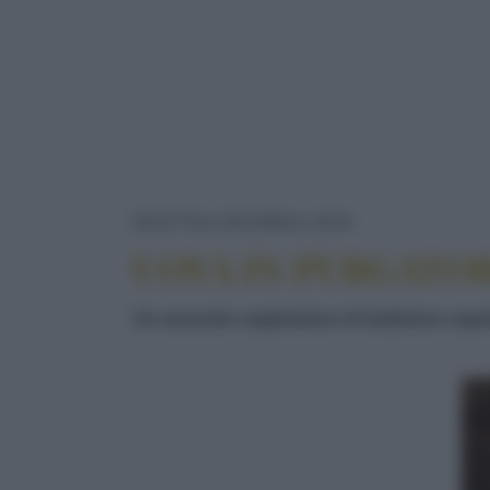
UOVA IN PUR
RICETTE
SECONDI
UOVA
UOVA IN PURGATO
Un secondo vegetariano di tradizione napol