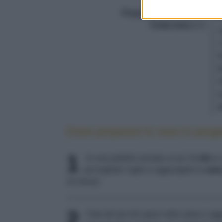
Dosi
4
Preparazione (min.)
10
Totale (min.)
15
Come preparare le uova in purga
1
In una padella versate un po' di
olio
e 
poi togliete l’aglio e aggiungete la
sals
10 minuti.
2
Fate dei piccoli spazi nella salsa e ag