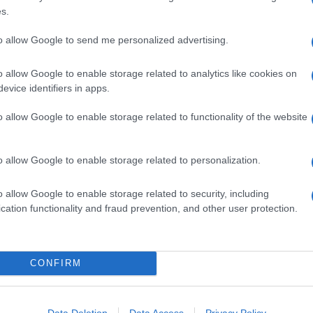
s.
to allow Google to send me personalized advertising.
o allow Google to enable storage related to analytics like cookies on
evice identifiers in apps.
o allow Google to enable storage related to functionality of the website
o semplice, quanto
VOTA
Previdi
che da sempre
ci
e veloci e gli
o allow Google to enable storage related to personalization.
 anche una ricetta salvacena perché servono solo
uova
,
er aromatizzare. A piacere si può arricchire il piatto con
o allow Google to enable storage related to security, including
e
basilico
fresco
.
cation functionality and fraud prevention, and other user protection.
t
eparazione, salvacena anche in caso di ospiti:
uova sode
CONFIRM
sode con balsamico
e
bruschetta con avocado di
ta
.
Data Deletion
Data Access
Privacy Policy