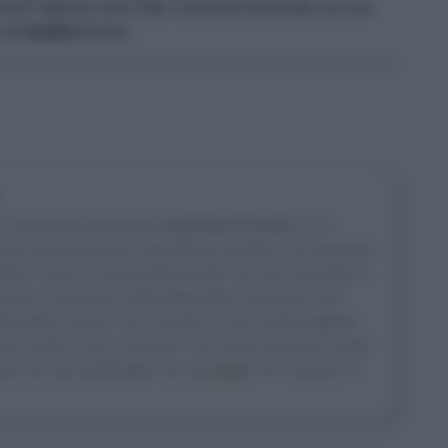
ché l’albume sarà cotto. A piacere terminate con una
e di
basilico
fresco.
le campagne piacentine
Valentina Previdi
, in un
ta la passione per ingredienti semplici e di stagione
lici, veloci e alla portata di tutti. Se non la trovate in
mersa in qualche scatto fotografico, passione non
la della cucina. Per scoprire le sue ricette leggete
a a tutte le sue creazioni. Sui social racconta ricette
rire sul suo profilo
Ig
e sul suo
blog
Per scoprire le