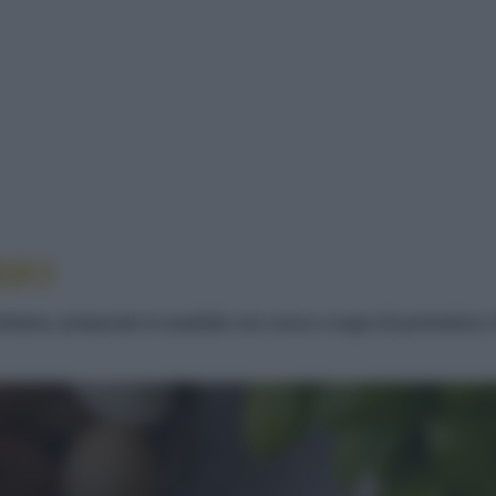
GATORIO
RIO
etana, preparato in padella con uova e sugo di pomodoro. 