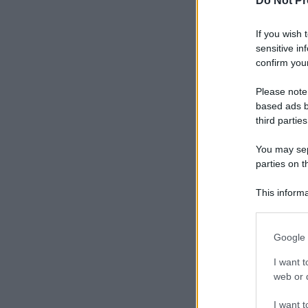
Do Not Pr
If you wish 
sensitive in
confirm your
Please note
based ads b
third parties
You may sepa
parties on t
This informa
Participants
Please note
Google 
information 
deny consent
I want t
in below Go
web or d
I want t