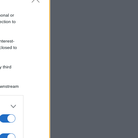
sonal or
ection to
nterest-
closed to
 third
Downstream
er and store
to grant or
ed purposes